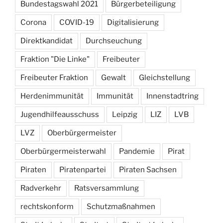
Bundestagswahl 2021
Bürgerbeteiligung
Corona
COVID-19
Digitalisierung
Direktkandidat
Durchseuchung
Fraktion "Die Linke"
Freibeuter
Freibeuter Fraktion
Gewalt
Gleichstellung
Herdenimmunität
Immunität
Innenstadtring
Jugendhilfeausschuss
Leipzig
LIZ
LVB
LVZ
Oberbürgermeister
Oberbürgermeisterwahl
Pandemie
Pirat
Piraten
Piratenpartei
Piraten Sachsen
Radverkehr
Ratsversammlung
rechtskonform
Schutzmaßnahmen