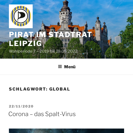
Zum
Inhalt
springen
PIRAT IM STADTRAT
LEIPZIG
Wahlperiode 7 – 2019 bis 18.05.2022
Menü
SCHLAGWORT:
GLOBAL
VERÖFFENTLICHT
22/11/2020
AM
Corona – das Spalt-Virus