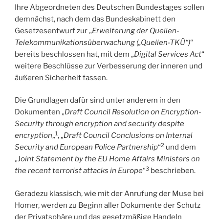
Ihre Abgeordneten des Deutschen Bundestages sollen
demnächst, nach dem das Bundeskabinett den
Gesetzesentwurf zur „
Erweiterung der Quellen-
Telekommunikationsüberwachung („Quellen-TKÜ“)
“
bereits beschlossen hat, mit dem „
Digital Services Act
“
weitere Beschlüsse zur Verbesserung der inneren und
äußeren Sicherheit fassen.
Die Grundlagen dafür sind unter anderem in den
Dokumenten „
Draft Council Resolution on Encryption-
Security through encryption and security despite
1
encryption
„
, „
Draft Council Conclusions on Internal
2
Security and European Police Partnership
“
und dem
„J
oint Statement by the EU Home Affairs Ministers on
3
the recent terrorist attacks in Europe
“
beschrieben.
Geradezu klassisch, wie mit der Anrufung der Muse bei
Homer, werden zu Beginn aller Dokumente der Schutz
der Privatsphäre und das gesetzmäßige Handeln