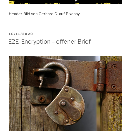
Header-Bild von
Gerhard G.
auf
Pixabay
VERÖFFENTLICHT
16/11/2020
AM
E2E-Encryption – offener Brief