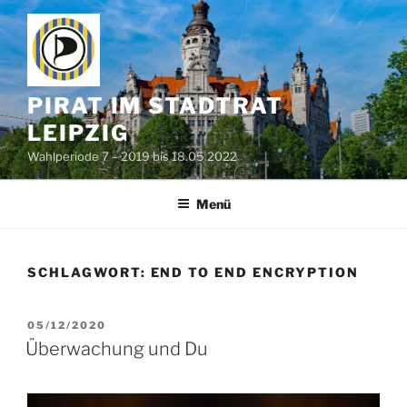
Zum
Inhalt
springen
PIRAT IM STADTRAT
LEIPZIG
Wahlperiode 7 – 2019 bis 18.05.2022
Menü
SCHLAGWORT:
END TO END ENCRYPTION
VERÖFFENTLICHT
05/12/2020
AM
Überwachung und Du