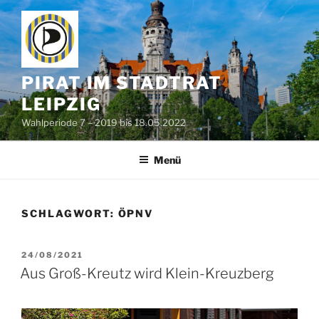
Zum
Inhalt
springen
PIRAT IM STADTRAT
LEIPZIG
Wahlperiode 7 – 2019 bis 18.05.2022
Menü
SCHLAGWORT:
ÖPNV
VERÖFFENTLICHT
24/08/2021
AM
Aus Groß-Kreutz wird Klein-Kreuzberg