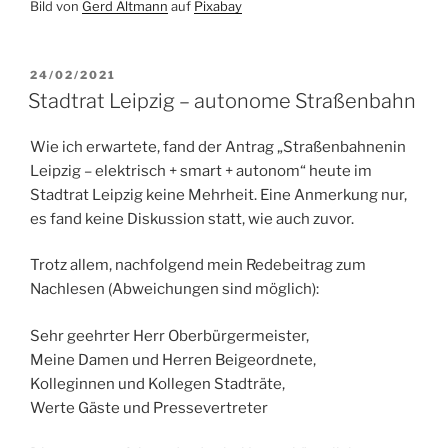
Bild von
Gerd Altmann
auf
Pixabay
VERÖFFENTLICHT
24/02/2021
AM
Stadtrat Leipzig – autonome Straßenbahn
Wie ich erwartete, fand der Antrag „Straßenbahnenin
Leipzig – elektrisch + smart + autonom“ heute im
Stadtrat Leipzig keine Mehrheit. Eine Anmerkung nur,
es fand keine Diskussion statt, wie auch zuvor.
Trotz allem, nachfolgend mein Redebeitrag zum
Nachlesen (Abweichungen sind möglich):
Sehr geehrter Herr Oberbürgermeister,
Meine Damen und Herren Beigeordnete,
Kolleginnen und Kollegen Stadträte,
Werte Gäste und Pressevertreter