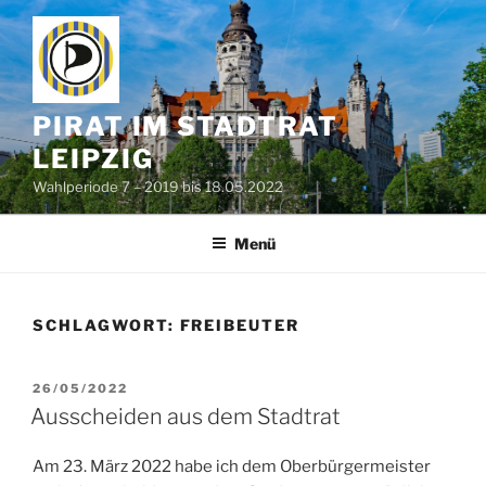
Zum
Inhalt
springen
PIRAT IM STADTRAT
LEIPZIG
Wahlperiode 7 – 2019 bis 18.05.2022
Menü
SCHLAGWORT:
FREIBEUTER
VERÖFFENTLICHT
26/05/2022
AM
Ausscheiden aus dem Stadtrat
Am 23. März 2022 habe ich dem Oberbürgermeister