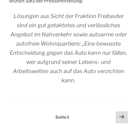
letzten Satz der Pressemitteilung:
Lösungen aus Sicht der Fraktion Freibeuter
sind ein gut getaktetes und verlässliches
Angebot im Nahverkehr sowie autoarme oder
autofreie Wohnquartiere: „Eine bewusste
Entscheidung gegen das Auto kann nur fällen,
wer aufgrund seiner Lebens- und
Arbeitswelten auch auf das Auto verzichten
kann.
Seitennummerierung
Näch
Seite
1
Seit
der
Beiträge