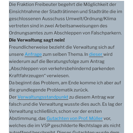
Die Fraktion Freibeuter begehrt die Möglichkeit der
Einsichtnahme der Stadträtinnen und Stadträte die im
geschlossenen Ausschuss Umwelt/Ordnung/Klima
vertreten sind in zwei Arbeitsanweisungen des
Ordnungsamtes zum Abschleppen von Falschparkern.
Die Verwaltung sagt nein!
Freundlicherweise bezieht die Verwaltung sich auf
unsere
Anfrage
zum selben Thema. In
dieser
wird
wiederum auf die Beratungsfolge zum Antrag
„Abschleppen von verkehrsbehindernd parkenden
Kraftfahrzeugen“ verwiesen.
Da beginnt das Problem, am Ende komme ich aber auf
die grundlegende Problematik zurück.
Der
Verwaltungsstandpunkt
zu diesem Antrag war
falsch und die Verwaltung wusste dies auch. Es lag der
Verwaltung schließlich, schon vor der ersten
Abstimmung, das
Gutachten von Prof. Müller
vor,
welches die im VSP geschilderte Rechtslage als nicht
zutreffend beschreibt. Dieses Gutachten wurde dem