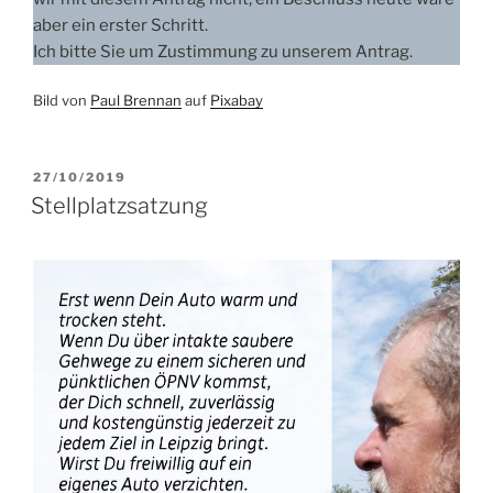
aber ein erster Schritt.
Ich bitte Sie um Zustimmung zu unserem Antrag.
Bild von
Paul Brennan
auf
Pixabay
VERÖFFENTLICHT
27/10/2019
AM
Stellplatzsatzung