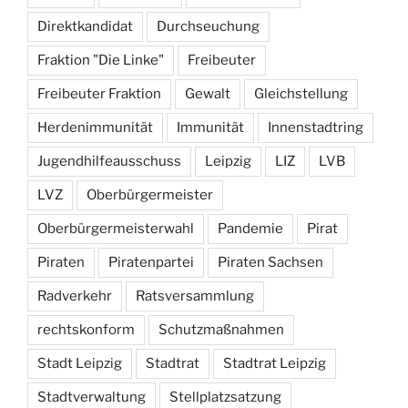
Direktkandidat
Durchseuchung
Fraktion "Die Linke"
Freibeuter
Freibeuter Fraktion
Gewalt
Gleichstellung
Herdenimmunität
Immunität
Innenstadtring
Jugendhilfeausschuss
Leipzig
LIZ
LVB
LVZ
Oberbürgermeister
Oberbürgermeisterwahl
Pandemie
Pirat
Piraten
Piratenpartei
Piraten Sachsen
Radverkehr
Ratsversammlung
rechtskonform
Schutzmaßnahmen
Stadt Leipzig
Stadtrat
Stadtrat Leipzig
Stadtverwaltung
Stellplatzsatzung