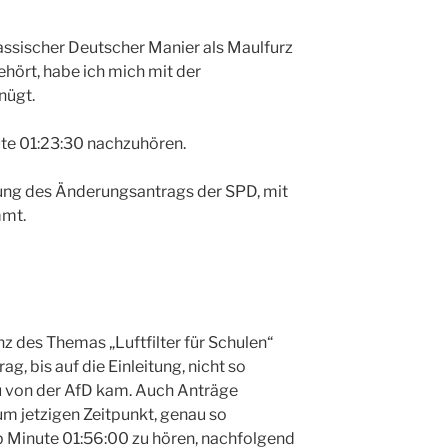
lassischer Deutscher Manier als Maulfurz
ehört, habe ich mich mit der
nügt.
te 01:23:30 nachzuhören.
ung des Änderungsantrags der SPD, mit
mmt.
nz des Themas „Luftfilter für Schulen“
g, bis auf die Einleitung, nicht so
 von der AfD kam. Auch Anträge
um jetzigen Zeitpunkt, genau so
ab Minute 01:56:00 zu hören, nachfolgend