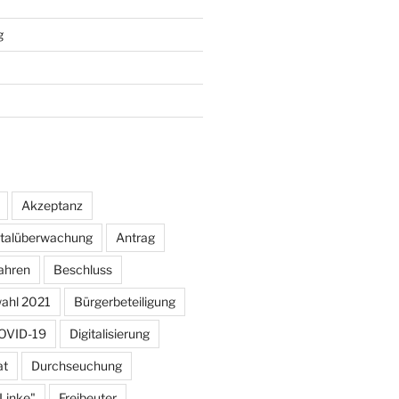
g
Akzeptanz
otalüberwachung
Antrag
ahren
Beschluss
ahl 2021
Bürgerbeteiligung
OVID-19
Digitalisierung
at
Durchseuchung
 Linke"
Freibeuter