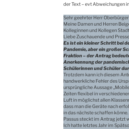
der Text – evt Abweichungen i
Sehr geehrter Herr Oberbürge
Meine Damen und Herren Beig
Kolleginnen und Kollegen Stadt
Liebe Zuschauende und Pressev
Es ist ein kleiner Schritt b
Pandemie, aber ein großer Sch
Fraktion – der Antrag bedeutet
Anerkennung der pandemisch
Schülerinnen und Schüler dur
Trotzdem kann ich diesem Ant
handwerkliche Fehler des Ursp
ursprüngliche Aussage „Mobile
Zeiten flexibel in verschieden
Luft in möglichst allen Klassen
dass man die Geräte nach erfo
in das nächste schaffen könne. 
Passus steckt im Antrag jetzt 
Ich hatte letztes Jahr im Spät