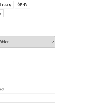
ährdung
ÖPNV
g
ed