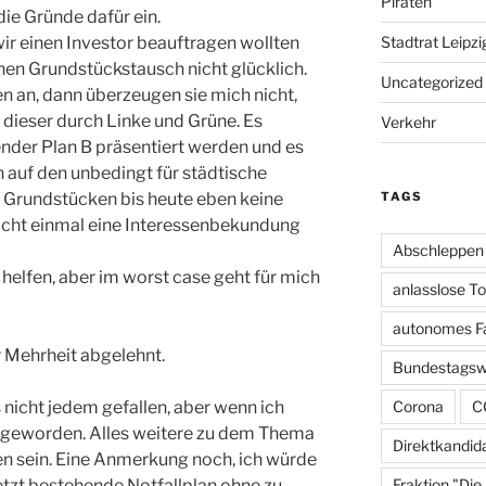
Piraten
die Gründe dafür ein.
Stadtrat Leipzi
 wir einen Investor beauftragen wollten
en Grundstückstausch nicht glücklich.
Uncategorized
en an, dann überzeugen sie mich nicht,
dieser durch Linke und Grüne. Es
Verkehr
nder Plan B präsentiert werden und es
 auf den unbedingt für städtische
TAGS
Grundstücken bis heute eben keine
icht einmal eine Interessenbekundung
Abschleppen
e helfen, aber im worst case geht für mich
anlasslose T
autonomes F
 Mehrheit abgelehnt.
Bundestagsw
Corona
C
icht jedem gefallen, aber wenn ich
l geworden. Alles weitere zu dem Thema
Direktkandid
den sein. Eine Anmerkung noch, ich würde
Fraktion "Die
jetzt bestehende Notfallplan ohne zu