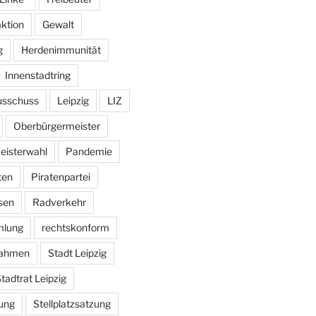
aktion
Gewalt
g
Herdenimmunität
Innenstadtring
usschuss
Leipzig
LIZ
Oberbürgermeister
eisterwahl
Pandemie
ten
Piratenpartei
sen
Radverkehr
mlung
rechtskonform
ahmen
Stadt Leipzig
tadtrat Leipzig
ung
Stellplatzsatzung