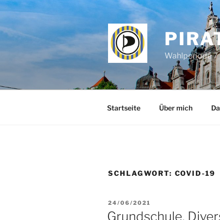
Zum
Inhalt
springen
PIRA
Wahlperiode 7 
Startseite
Über mich
Da
SCHLAGWORT:
COVID-19
VERÖFFENTLICHT
24/06/2021
AM
Grundschule, Diver