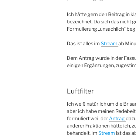
Ich hätte gern den Beitrag in k
bezeichnet. Da sich das nicht g
Formulierung „unsachlich“ beg
Das ist alles im
Stream
ab Minu
Dem Antrag wurde in der Fass
einigen Ergänzungen, zugesti
Luftfilter
Ich weiß natürlich um die Brisa
aber ich habe meinen Redebeitra
formuliert weil der
Antrag
dazu
anderer Fraktionen hätte ich, z
behandelt. Im
Stream
ist das 