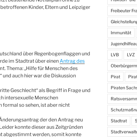
betroffenen Kinder, Eltern und Leipziger
Freibeuter Fr
Gleichstellun
Immunität
Jugendhilfea
eutschland über Regenbogenflaggen und
LVB
LVZ
rde im Stadtrat über einen
Antrag des
Oberbürgerm
. Thema: „Hilfe für Menschen des
“ und auch hier war die Diskussion
Pirat
Pira
Piraten Sach
ritte Geschlecht“ als Begriff in Frage und
sch intersexuelle Menschen
Ratsversam
formal so sehen, ist aber nicht
Schutzmaßn
n Änderungsantrag der den Antrag neu
Stadtrat
S
 Leider konnte dieser aus Zeitgründen
Stadtverwalt
t abgestimmt werden, somit konnte