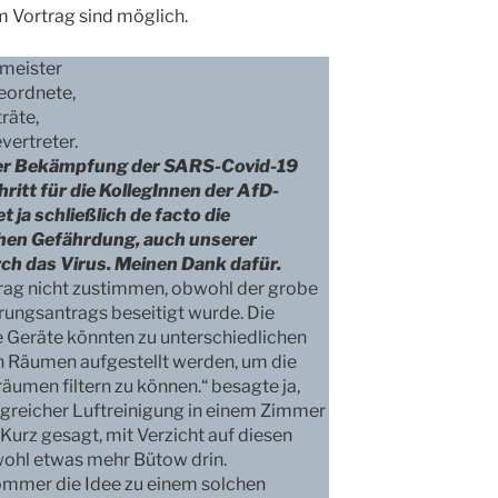
m Vortrag sind möglich.
rmeister
eordnete,
räte,
ertreter.
ei der Bekämpfung der SARS-Covid-19
ritt für die KollegInnen der AfD-
 ja schließlich de facto die
en Gefährdung, auch unserer
ch das Virus. Meinen Dank dafür.
rag nicht zustimmen, obwohl der grobe
rungsantrags beseitigt wurde. Die
 Geräte könnten zu unterschiedlichen
en Räumen aufgestellt werden, um die
räumen filtern zu können.“ besagte ja,
lgreicher Luftreinigung in einem Zimmer
Kurz gesagt, mit Verzicht auf diesen
wohl etwas mehr Bütow drin.
sommer die Idee zu einem solchen