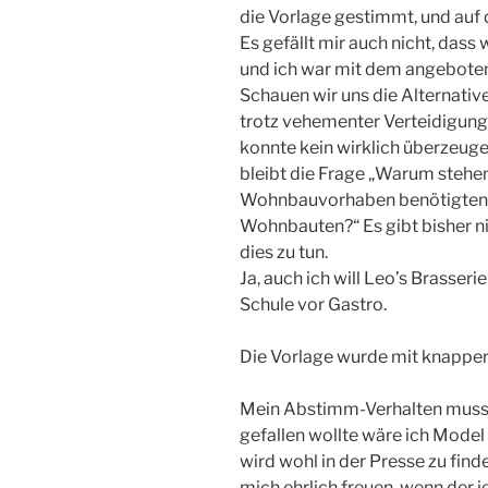
die Vorlage gestimmt, und auf 
Es gefällt mir auch nicht, dass
und ich war mit dem angeboten
Schauen wir uns die Alternativ
trotz vehementer Verteidigung 
konnte kein wirklich überzeuge
bleibt die Frage „Warum stehen
Wohnbauvorhaben benötigten 
Wohnbauten?“ Es gibt bisher n
dies zu tun.
Ja, auch ich will Leo’s Brasseri
Schule vor Gastro.
Die Vorlage wurde mit knapper
Mein Abstimm-Verhalten muss n
gefallen wollte wäre ich Mode
wird wohl in der Presse zu fin
mich ehrlich freuen, wenn der 