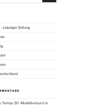
- Leipziger Zeitung
ber
ig
uter
hsen
Deutschland
MMENTARE
u
Tempo 30 -Modellversuch in