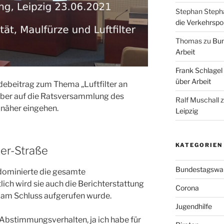
Stephan Steph
die Verkehrspoli
Thomas
zu
Bun
Arbeit
Frank Schlagel
über Arbeit
debeitrag zum Thema „Luftfilter an
 aber auf die Ratsversammlung des
Ralf Muschall
 näher eingehen.
Leipzig
KATEGORIEN
er-Straße
Bundestagswa
ominierte die gesamte
ch wird sie auch die Berichterstattung
Corona
t am Schluss aufgerufen wurde.
Jugendhilfe
n Abstimmungsverhalten, ja ich habe für