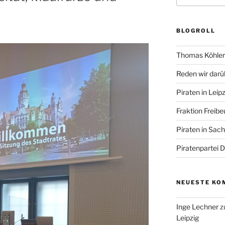
BLOGROLL
Thomas Köhler 
Reden wir darü
Piraten in Leipz
Fraktion Freibe
Piraten in Sac
Piratenpartei 
NEUESTE KO
Inge Lechner
z
Leipzig