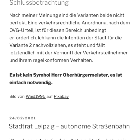
Schlussbetrachtung
Nach meiner Meinung sind die Varianten beide nicht
perfekt. Eine verkehrsrechtliche Anordnung, nach dem
OVG-Urteil, ist für diesen Bereich unbedingt
erforderlich. Ich kann die Intention der Stadt für die
Variante 2 nachvollziehen, es steht und fällt
letztendlich mit der Vernunft der Verkehrsteilnehmer
und ihrem regelkonformen Verhalten.
Es ist kein Symbol Herr Oberbürgermeister, es ist
einfach notwendig.
Bild von
Waid1995
auf
Pixabay
VERÖFFENTLICHT
24/02/2021
AM
Stadtrat Leipzig – autonome Straßenbahn