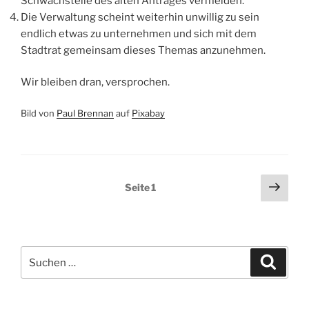
Schwachstelle des alten Antrages vermeiden.
Die Verwaltung scheint weiterhin unwillig zu sein
endlich etwas zu unternehmen und sich mit dem
Stadtrat gemeinsam dieses Themas anzunehmen.
Wir bleiben dran, versprochen.
Bild von
Paul Brennan
auf
Pixabay
Seitennummerierung
Näch
Seite
1
Seit
der
Beiträge
Suchen
Suche
nach: