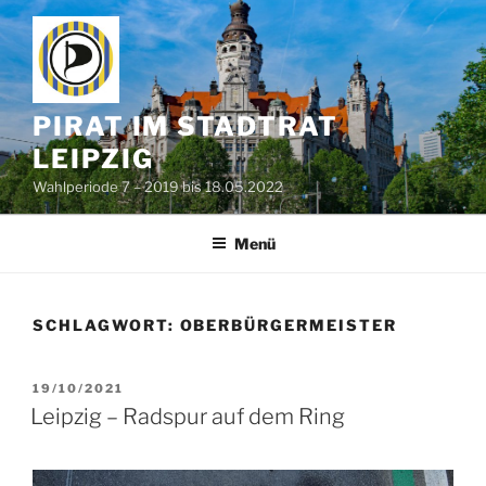
Zum
Inhalt
springen
PIRAT IM STADTRAT
LEIPZIG
Wahlperiode 7 – 2019 bis 18.05.2022
Menü
SCHLAGWORT:
OBERBÜRGERMEISTER
VERÖFFENTLICHT
19/10/2021
AM
Leipzig – Radspur auf dem Ring