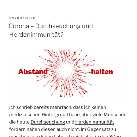
VERÖFFENTLICHT
29/03/2020
AM
Corona – Durchseuchung und
Herdenimmunität?
Ich schrieb
bereits
mehrfach
, dass ich keinen
medizinischen Hintergrund habe, aber viele Menschen
die heute
Durchseuchung
und
Herdenimmunität
fordern haben diesen auch nicht. Im Gegensatz zu
manchen von denen habe ich mich aber in den 80ern,