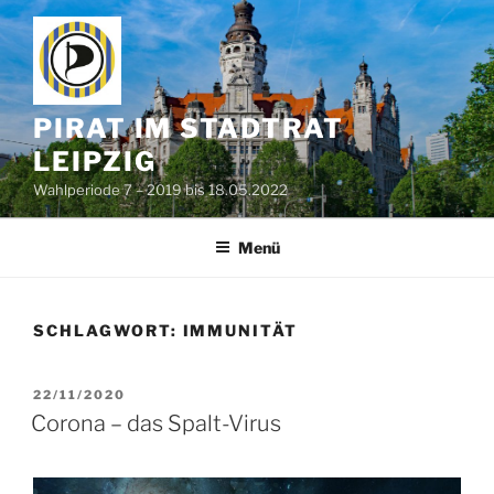
Zum
Inhalt
springen
PIRAT IM STADTRAT
LEIPZIG
Wahlperiode 7 – 2019 bis 18.05.2022
Menü
SCHLAGWORT:
IMMUNITÄT
VERÖFFENTLICHT
22/11/2020
AM
Corona – das Spalt-Virus