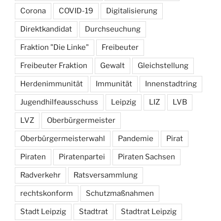
Corona
COVID-19
Digitalisierung
Direktkandidat
Durchseuchung
Fraktion "Die Linke"
Freibeuter
Freibeuter Fraktion
Gewalt
Gleichstellung
Herdenimmunität
Immunität
Innenstadtring
Jugendhilfeausschuss
Leipzig
LIZ
LVB
LVZ
Oberbürgermeister
Oberbürgermeisterwahl
Pandemie
Pirat
Piraten
Piratenpartei
Piraten Sachsen
Radverkehr
Ratsversammlung
rechtskonform
Schutzmaßnahmen
Stadt Leipzig
Stadtrat
Stadtrat Leipzig