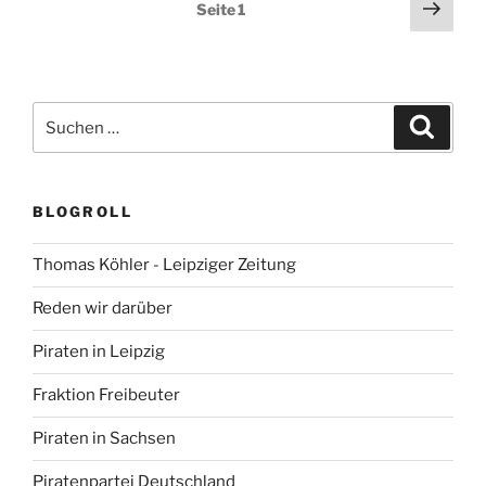
Seitennummerierung
Näch
Seite
1
Seit
der
Beiträge
Suchen
Suche
nach:
BLOGROLL
Thomas Köhler - Leipziger Zeitung
Reden wir darüber
Piraten in Leipzig
Fraktion Freibeuter
Piraten in Sachsen
Piratenpartei Deutschland