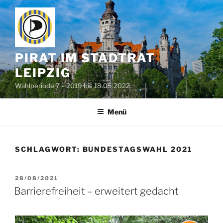
Zum
Inhalt
springen
PIRAT IM STADTRAT
LEIPZIG
Wahlperiode 7 – 2019 bis 18.05.2022
Menü
SCHLAGWORT:
BUNDESTAGSWAHL 2021
VERÖFFENTLICHT
28/08/2021
AM
Barrierefreiheit – erweitert gedacht