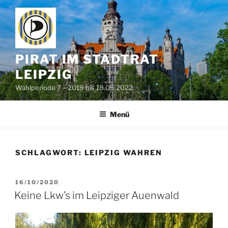
Zum
Inhalt
springen
PIRAT IM STADTRAT
LEIPZIG
Wahlperiode 7 – 2019 bis 18.05.2022
Menü
SCHLAGWORT:
LEIPZIG WAHREN
VERÖFFENTLICHT
16/10/2020
AM
Keine Lkw’s im Leipziger Auenwald