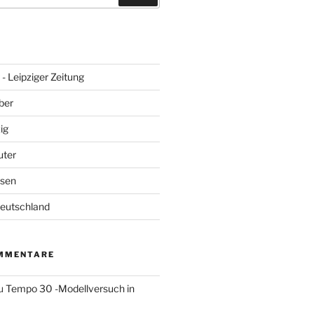
- Leipziger Zeitung
ber
ig
uter
hsen
Deutschland
MMENTARE
u
Tempo 30 -Modellversuch in