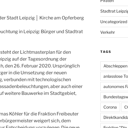
Piraten
0
Stadtrat Leipzi
 der Stadt Leipzig │ Kirche am Opferberg
Uncategorized
euchtung in Leipzig: Bürger und Stadtrat
Verkehr
 steht der Lichtmasterplan für den
TAGS
eipzig auf der Tagesordnung der
 den 26. Februar 2020. Ursprünglich
Abschleppen
ger in die Umsetzung der neuen
anlasslose T
ig, verbunden mit technologischen
ssadenbeleuchtungen, aber auch einer
autonomes F
f weitere Bauwerke im Stadtgebiet,
Bundestagsw
Corona
C
mas Köhler für die Fraktion Freibeuter
Direktkandid
erbürgermeister weigert sich, dem
zur Entscheidung vorzulegen. Die neue
Fraktion "Die