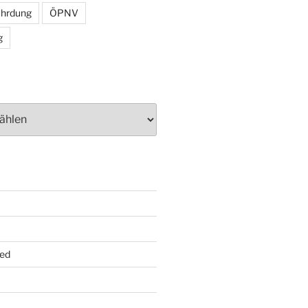
ährdung
ÖPNV
g
ed