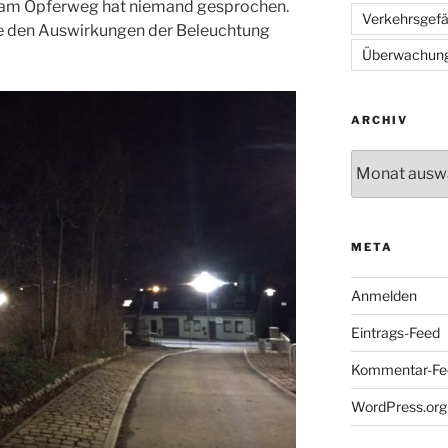
 am Opferweg hat niemand gesprochen.
Verkehrsgef
ie den Auswirkungen der Beleuchtung
Überwachun
ARCHIV
Archiv
META
Anmelden
Eintrags-Feed
Kommentar-Fe
WordPress.org