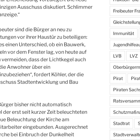
einzigen Ausschuss diskutiert. Schlimmer
Freibeuter Fr
anzeige.“
Gleichstellun
beuter sind die Bürger an neu zu
Immunität
ngen vor ihrer Haustür zu beteiligen:
es einen Unterschied, ob ein Bauwerk,
Jugendhilfea
ln vor dem Fenster lag, von heute auf
LVB
LVZ
 vermeiden, dass der Lichtkegel auch
d die Anwohner über ein
Oberbürgerm
nzubeziehen“, fordert Köhler, der die
Pirat
Pira
sschuss Stadtentwicklung und Bau
Piraten Sach
Ratsversam
Bürger bisher nicht automatisch
l der erst seit kurzer Zeit beleuchteten
Schutzmaßn
neue Beleuchtung der Kirche am
Stadtrat
S
itarbeiter eingebunden. Ausgerechnet
irche bei Einbruch der Dunkelheit
Stadtverwalt