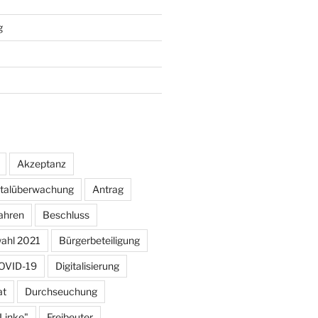
g
Akzeptanz
otalüberwachung
Antrag
ahren
Beschluss
ahl 2021
Bürgerbeteiligung
OVID-19
Digitalisierung
at
Durchseuchung
 Linke"
Freibeuter