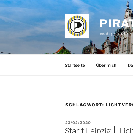
Zum
Inhalt
springen
PIRA
Wahlperiode 7 
Startseite
Über mich
Da
SCHLAGWORT:
LICHTVE
VERÖFFENTLICHT
23/02/2020
AM
Stadt Leipzig │ Lic