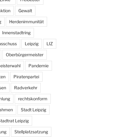
aktion
Gewalt
g
Herdenimmunität
Innenstadtring
usschuss
Leipzig
LIZ
Oberbürgermeister
eisterwahl
Pandemie
ten
Piratenpartei
sen
Radverkehr
mlung
rechtskonform
ahmen
Stadt Leipzig
tadtrat Leipzig
ung
Stellplatzsatzung