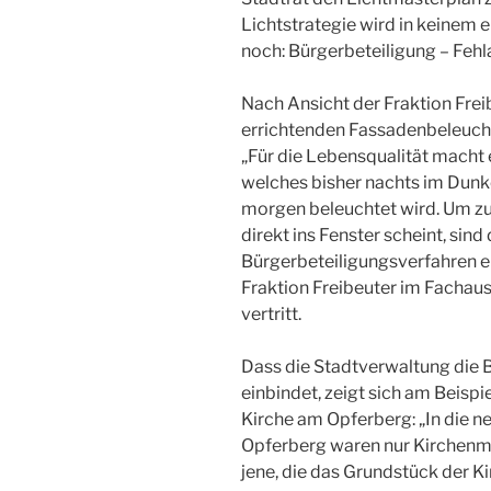
Lichtstrategie wird in keinem 
noch: Bürgerbeteiligung – Fehl
Nach Ansicht der Fraktion Frei
errichtenden Fassadenbeleuchtu
„Für die Lebensqualität macht 
welches bisher nachts im Dunke
morgen beleuchtet wird. Um zu
direkt ins Fenster scheint, sin
Bürgerbeteiligungsverfahren ei
Fraktion Freibeuter im Fachau
vertritt.
Dass die Stadtverwaltung die 
einbindet, zeigt sich am Beispie
Kirche am Opferberg: „In die 
Opferberg waren nur Kirchenm
jene, die das Grundstück der K