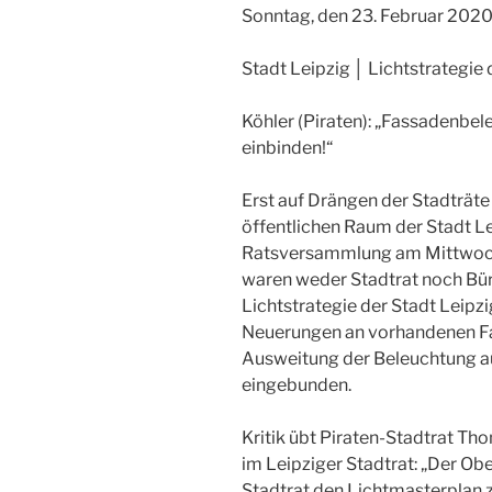
Sonntag, den 23. Februar 202
Stadt Leipzig │ Lichtstrategie
Köhler (Piraten): „Fassadenbel
einbinden!“
Erst auf Drängen der Stadträte
öffentlichen Raum der Stadt L
Ratsversammlung am Mittwoch,
waren weder Stadtrat noch Bür
Lichtstrategie der Stadt Leipz
Neuerungen an vorhandenen Fa
Ausweitung der Beleuchtung au
eingebunden.
Kritik übt Piraten-Stadtrat Tho
im Leipziger Stadtrat: „Der Ob
Stadtrat den Lichtmasterplan 