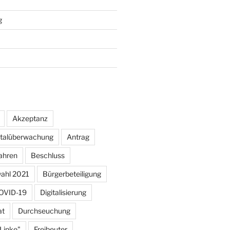
g
Akzeptanz
otalüberwachung
Antrag
ahren
Beschluss
ahl 2021
Bürgerbeteiligung
OVID-19
Digitalisierung
at
Durchseuchung
 Linke"
Freibeuter