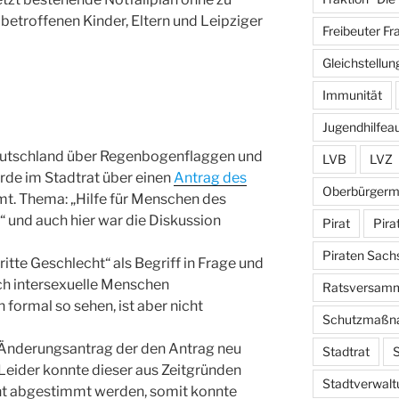
betroffenen Kinder, Eltern und Leipziger
Freibeuter Fr
Gleichstellun
Immunität
Jugendhilfea
eutschland über Regenbogenflaggen und
LVB
LVZ
rde im Stadtrat über einen
Antrag des
Oberbürgerm
. Thema: „Hilfe für Menschen des
“ und auch hier war die Diskussion
Pirat
Pira
Piraten Sach
ritte Geschlecht“ als Begriff in Frage und
sch intersexuelle Menschen
Ratsversam
formal so sehen, ist aber nicht
Schutzmaßn
n Änderungsantrag der den Antrag neu
Stadtrat
S
 Leider konnte dieser aus Zeitgründen
Stadtverwalt
t abgestimmt werden, somit konnte