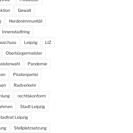
aktion
Gewalt
g
Herdenimmunität
Innenstadtring
usschuss
Leipzig
LIZ
Oberbürgermeister
eisterwahl
Pandemie
ten
Piratenpartei
sen
Radverkehr
mlung
rechtskonform
ahmen
Stadt Leipzig
tadtrat Leipzig
ung
Stellplatzsatzung