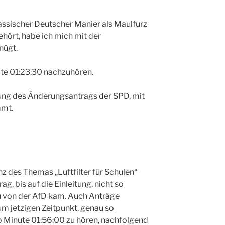
lassischer Deutscher Manier als Maulfurz
ehört, habe ich mich mit der
nügt.
te 01:23:30 nachzuhören.
ung des Änderungsantrags der SPD, mit
mmt.
nz des Themas „Luftfilter für Schulen“
g, bis auf die Einleitung, nicht so
 von der AfD kam. Auch Anträge
um jetzigen Zeitpunkt, genau so
ab Minute 01:56:00 zu hören, nachfolgend