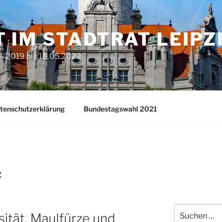
T IM STADTRAT LEIPZ
– 2019 bis 18.05.2022
tenschutzerklärung
Bundestagswahl 2021
Z
Suchen
sität, Maulfürze und
nach: