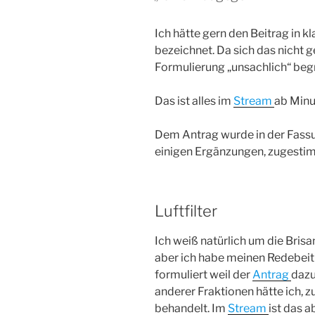
Ich hätte gern den Beitrag in k
bezeichnet. Da sich das nicht g
Formulierung „unsachlich“ beg
Das ist alles im
Stream
ab Minu
Dem Antrag wurde in der Fass
einigen Ergänzungen, zugesti
Luftfilter
Ich weiß natürlich um die Brisa
aber ich habe meinen Redebeitra
formuliert weil der
Antrag
dazu
anderer Fraktionen hätte ich, z
behandelt. Im
Stream
ist das 