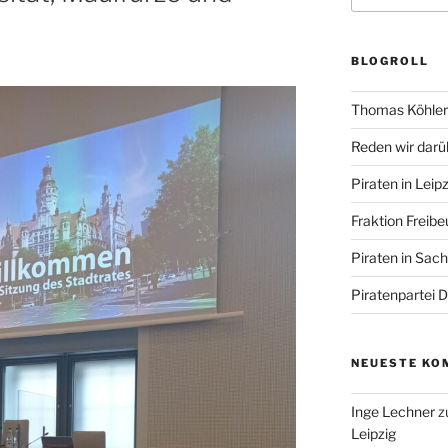
BLOGROLL
Thomas Köhler 
Reden wir darü
Piraten in Leipz
Fraktion Freibe
Piraten in Sac
Piratenpartei 
NEUESTE KO
Inge Lechner
z
Leipzig