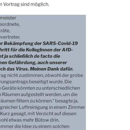
m Vortrag sind möglich.
rmeister
eordnete,
räte,
ertreter.
ei der Bekämpfung der SARS-Covid-19
ritt für die KollegInnen der AfD-
 ja schließlich de facto die
en Gefährdung, auch unserer
ch das Virus. Meinen Dank dafür.
rag nicht zustimmen, obwohl der grobe
rungsantrags beseitigt wurde. Die
 Geräte könnten zu unterschiedlichen
en Räumen aufgestellt werden, um die
räumen filtern zu können.“ besagte ja,
lgreicher Luftreinigung in einem Zimmer
Kurz gesagt, mit Verzicht auf diesen
wohl etwas mehr Bütow drin.
sommer die Idee zu einem solchen