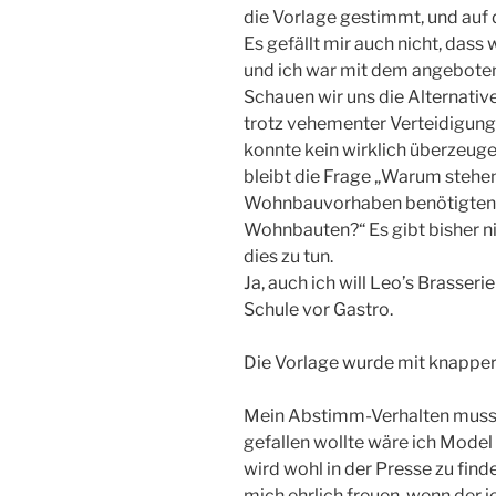
die Vorlage gestimmt, und auf 
Es gefällt mir auch nicht, dass
und ich war mit dem angeboten
Schauen wir uns die Alternativ
trotz vehementer Verteidigung 
konnte kein wirklich überzeuge
bleibt die Frage „Warum stehen
Wohnbauvorhaben benötigten 
Wohnbauten?“ Es gibt bisher n
dies zu tun.
Ja, auch ich will Leo’s Brasseri
Schule vor Gastro.
Die Vorlage wurde mit knapper
Mein Abstimm-Verhalten muss n
gefallen wollte wäre ich Mode
wird wohl in der Presse zu fin
mich ehrlich freuen, wenn der 