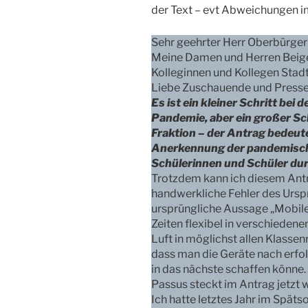
der Text – evt Abweichungen i
Sehr geehrter Herr Oberbürge
Meine Damen und Herren Beig
Kolleginnen und Kollegen Stadt
Liebe Zuschauende und Pressev
Es ist ein kleiner Schritt b
Pandemie, aber ein großer Sch
Fraktion – der Antrag bedeutet
Anerkennung der pandemisch
Schülerinnen und Schüler dur
Trotzdem kann ich diesem Ant
handwerkliche Fehler des Ursp
ursprüngliche Aussage „Mobile
Zeiten flexibel in verschieden
Luft in möglichst allen Klassen
dass man die Geräte nach erfo
in das nächste schaffen könne. 
Passus steckt im Antrag jetzt 
Ich hatte letztes Jahr im Spät