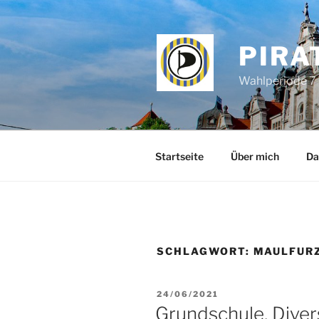
Zum
Inhalt
springen
PIRA
Wahlperiode 7 
Startseite
Über mich
Da
SCHLAGWORT:
MAULFUR
VERÖFFENTLICHT
24/06/2021
AM
Grundschule, Diver