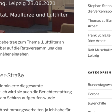
Stephan Steph
die Verkehrspoli
Thomas
zu
Bun
Arbeit
Frank Schlagel
über Arbeit
debeitrag zum Thema „Luftfilter an
 aber auf die Ratsversammlung des
Ralf Muschall
 näher eingehen.
Leipzig
KATEGORIEN
er-Straße
Bundestagswa
ominierte die gesamte
ch wird sie auch die Berichterstattung
Corona
t am Schluss aufgerufen wurde.
Jugendhilfe
n Abstimmungsverhalten, ja ich habe für