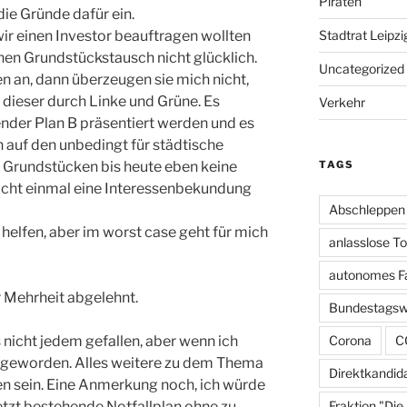
Piraten
die Gründe dafür ein.
Stadtrat Leipzi
 wir einen Investor beauftragen wollten
en Grundstückstausch nicht glücklich.
Uncategorized
en an, dann überzeugen sie mich nicht,
dieser durch Linke und Grüne. Es
Verkehr
nder Plan B präsentiert werden und es
 auf den unbedingt für städtische
TAGS
Grundstücken bis heute eben keine
icht einmal eine Interessenbekundung
Abschleppen
e helfen, aber im worst case geht für mich
anlasslose T
autonomes F
 Mehrheit abgelehnt.
Bundestagsw
Corona
C
icht jedem gefallen, aber wenn ich
l geworden. Alles weitere zu dem Thema
Direktkandid
den sein. Eine Anmerkung noch, ich würde
Fraktion "Die
jetzt bestehende Notfallplan ohne zu