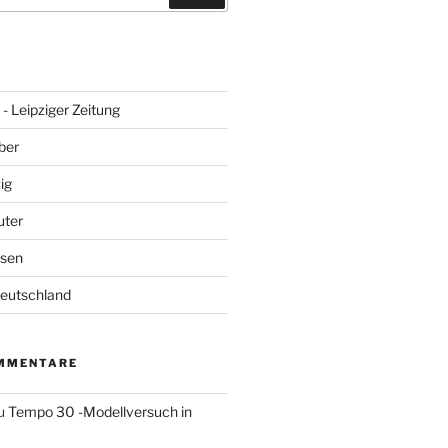
- Leipziger Zeitung
ber
ig
uter
hsen
Deutschland
MMENTARE
u
Tempo 30 -Modellversuch in