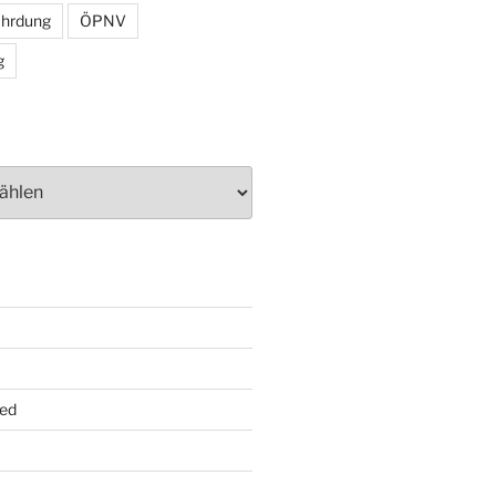
ährdung
ÖPNV
g
ed