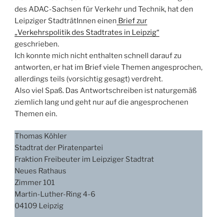
des ADAC-Sachsen für Verkehr und Technik, hat den
Leipziger StadträtInnen einen
Brief zur
„Verkehrspolitik des Stadtrates in Leipzig“
geschrieben.
Ich konnte mich nicht enthalten schnell darauf zu
antworten, er hat im Brief viele Themen angesprochen,
allerdings teils (vorsichtig gesagt) verdreht.
Also viel Spaß. Das Antwortschreiben ist naturgemäß
ziemlich lang und geht nur auf die angesprochenen
Themen ein.
Thomas Köhler
Stadtrat der Piratenpartei
Fraktion Freibeuter im Leipziger Stadtrat
Neues Rathaus
Zimmer 101
Martin-Luther-Ring 4-6
04109 Leipzig