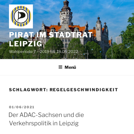
Zum
Inhalt
springen
PIRAT IM STADTRAT
LEIPZIG
Wahlperiode 7 – 2019 bis 18.05.2022
Menü
SCHLAGWORT:
REGELGESCHWINDIGKEIT
VERÖFFENTLICHT
01/06/2021
AM
Der ADAC-Sachsen und die
Verkehrspolitik in Leipzig