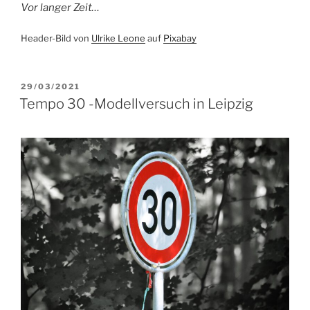
Vor langer Zeit…
Header-Bild von
Ulrik
e
Leone
auf
Pixabay
VERÖFFENTLICHT
29/03/2021
AM
Tempo 30 -Modellversuch in Leipzig