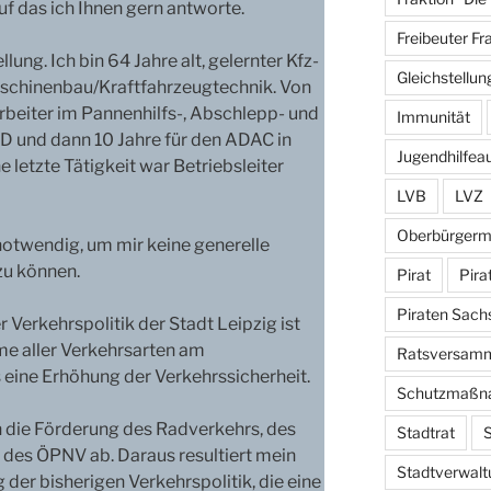
auf das ich Ihnen gern antworte.
Freibeuter Fr
llung. Ich bin 64 Jahre alt, gelernter Kfz-
Gleichstellun
aschinenbau/Kraftfahrzeugtechnik. Von
rbeiter im Pannenhilfs-, Abschlepp- und
Immunität
D und dann 10 Jahre für den ADAC in
Jugendhilfea
 letzte Tätigkeit war Betriebsleiter
LVB
LVZ
Oberbürgerm
 notwendig, um mir keine generelle
zu können.
Pirat
Pira
Piraten Sach
 Verkehrspolitik der Stadt Leipzig ist
me aller Verkehrsarten am
Ratsversam
eine Erhöhung der Verkehrssicherheit.
Schutzmaßn
ch die Förderung des Radverkehrs, des
Stadtrat
S
des ÖPNV ab. Daraus resultiert mein
Stadtverwalt
der bisherigen Verkehrspolitik, die eine