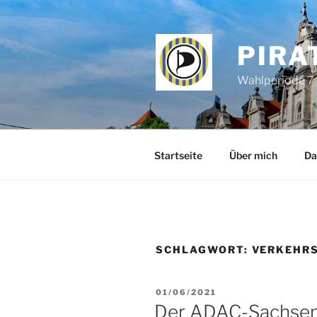
Zum
Inhalt
springen
PIRA
Wahlperiode 7 
Startseite
Über mich
Da
SCHLAGWORT:
VERKEHR
VERÖFFENTLICHT
01/06/2021
AM
Der ADAC-Sachsen 