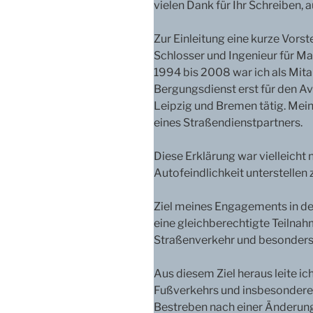
vielen Dank für Ihr Schreiben, 
Zur Einleitung eine kurze Vorste
Schlosser und Ingenieur für M
1994 bis 2008 war ich als Mita
Bergungsdienst erst für den Av
Leipzig und Bremen tätig. Meine
eines Straßendienstpartners.
Diese Erklärung war vielleicht
Autofeindlichkeit unterstellen 
Ziel meines Engagements in der
eine gleichberechtigte Teilnah
Straßenverkehr und besonders 
Aus diesem Ziel heraus leite i
Fußverkehrs und insbesondere 
Bestreben nach einer Änderung 