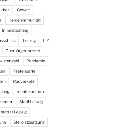
aktion
Gewalt
g
Herdenimmunität
Innenstadtring
usschuss
Leipzig
LIZ
Oberbürgermeister
eisterwahl
Pandemie
ten
Piratenpartei
sen
Radverkehr
mlung
rechtskonform
ahmen
Stadt Leipzig
tadtrat Leipzig
ung
Stellplatzsatzung