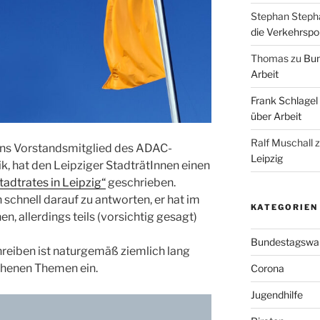
Stephan Steph
die Verkehrspoli
Thomas
zu
Bun
Arbeit
Frank Schlagel
über Arbeit
Ralf Muschall
ens Vorstandsmitglied des ADAC-
Leipzig
k, hat den Leipziger StadträtInnen einen
tadtrates in Leipzig“
geschrieben.
 schnell darauf zu antworten, er hat im
KATEGORIEN
, allerdings teils (vorsichtig gesagt)
Bundestagswa
reiben ist naturgemäß ziemlich lang
chenen Themen ein.
Corona
Jugendhilfe