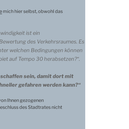
re
mich hier selbst, obwohl das
indigkeit ist ein
 Bewertung des Verkehrsraumes. Es
Unter welchen Bedingungen können
ebiet auf Tempo 30 herabsetzen?“.
chaffen sein, damit dort mit
hneller gefahren werden kann?“
 von Ihnen gezogenen
schluss des Stadtrates nicht