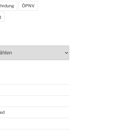
ährdung
ÖPNV
g
ed