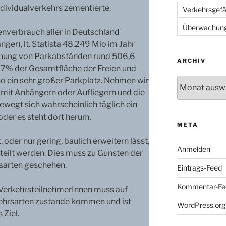
dividualverkehrs zementierte.
Verkehrsgef
Überwachun
enverbrauch aller in Deutschland
er), lt. Statista 48,249 Mio im Jahr
chnung von Parkabständen rund 506,6
ARCHIV
67% der Gesamtfläche der Freien und
o ein sehr großer Parkplatz. Nehmen wir
Archiv
it Anhängern oder Aufliegern und die
wegt sich wahrscheinlich täglich ein
der es steht dort herum.
META
 oder nur gering, baulich erweitern lässt,
Anmelden
teilt werden. Dies muss zu Gunsten der
rsarten geschehen.
Eintrags-Feed
Kommentar-Fe
r VerkehrsteilnehmerInnen muss auf
ehrsarten zustande kommen und ist
WordPress.org
Ziel.