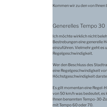
Kommen wir zu den von Ihnen
Generelles Tempo 30
Ich möchte wirklich nicht beleh
Bestrebungen eine generelle 
einzuführen. Vielmehr geht es 
Regelgeschwindigkeit.
Wer den Beschluss des Stadtrat
eine Regelgeschwindigkeit von
Höchstgeschwindigkeit darstel
Es gilt momentan eine Regel-H
von 50 km/h was bedeutet, es
Ihnen benannten Tempo-30-Zon
mit Tempo 60 oder 70.