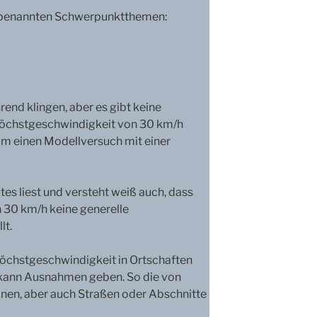
 benannten Schwerpunktthemen:
rend klingen, aber es gibt keine
Höchstgeschwindigkeit von 30 km/h
um einen Modellversuch mit einer
es liest und versteht weiß auch, dass
 30 km/h keine generelle
lt.
öchstgeschwindigkeit in Ortschaften
 kann Ausnahmen geben. So die von
en, aber auch Straßen oder Abschnitte