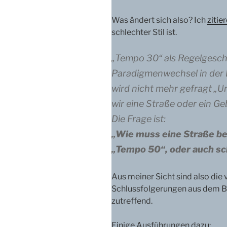
Was ändert sich also? Ich
zitie
schlechter Stil ist.
„
Tempo 30“ als Regelgeschw
Paradigmenwechsel in der
wird nicht mehr gefragt „
wir eine Straße oder ein G
Die Frage ist:
„
Wie muss eine Straße bes
„Tempo 50“, oder auch sc
Aus meiner Sicht sind also die
Schlussfolgerungen aus dem Be
zutreffend.
Einige Ausführungen dazu: