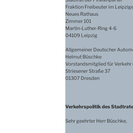
Fraktion Freibeuter im Leipzig
Neues Rathaus
Zimmer 101
Martin-Luther-Ring 4-6
04109 Leipzig
Allgemeiner Deutscher Automob
Helmut Büschke
Vorstandsmitglied für Verkehr
Striesener Straße 37
01307 Dresden
Verkehrspolitik des Stadtrate
Sehr geehrter Herr Büschke,