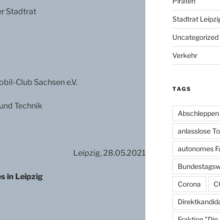
Piraten
er Stadtrat
Stadtrat Leipzi
Uncategorized
Verkehr
il-Club Sachsen e.V.
TAGS
 und Technik
Abschleppen
anlasslose T
autonomes F
Leipzig, 28.05.2021
Bundestagsw
s in Leipzig
Corona
C
Direktkandid
Fraktion "Die