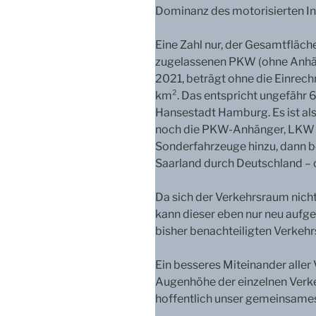
Dominanz des motorisierten In
Eine Zahl nur, der Gesamtfläch
zugelassenen PKW (ohne Anhäng
2021, beträgt ohne die Einre
km². Das entspricht ungefähr 
Hansestadt Hamburg. Es ist als
noch die PKW-Anhänger, LKW m
Sonderfahrzeuge hinzu, dann be
Saarland durch Deutschland – o
Da sich der Verkehrsraum nicht,
kann dieser eben nur neu aufge
bisher benachteiligten Verkeh
Ein besseres Miteinander alle
Augenhöhe der einzelnen Verk
hoffentlich unser gemeinsames 