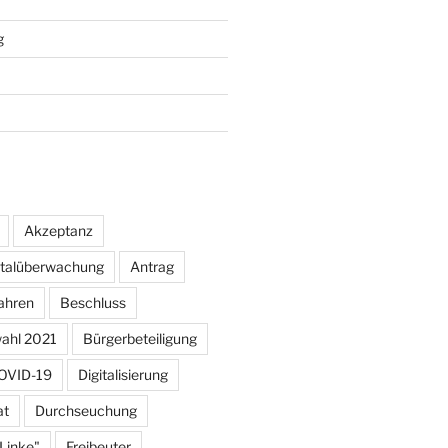
g
Akzeptanz
otalüberwachung
Antrag
ahren
Beschluss
ahl 2021
Bürgerbeteiligung
OVID-19
Digitalisierung
at
Durchseuchung
 Linke"
Freibeuter