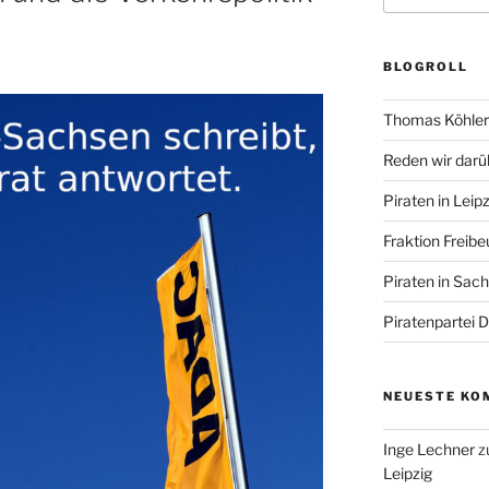
BLOGROLL
Thomas Köhler 
Reden wir darü
Piraten in Leipz
Fraktion Freibe
Piraten in Sac
Piratenpartei 
NEUESTE KO
Inge Lechner
z
Leipzig