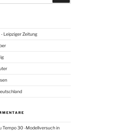
- Leipziger Zeitung
ber
ig
uter
hsen
Deutschland
MMENTARE
u
Tempo 30 -Modellversuch in