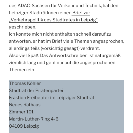
des ADAC-Sachsen für Verkehr und Technik, hat den
Leipziger StadträtInnen einen
Brief zur
„Verkehrspolitik des Stadtrates in Leipzig“
geschrieben.
Ich konnte mich nicht enthalten schnell darauf zu
antworten, er hat im Brief viele Themen angesprochen,
allerdings teils (vorsichtig gesagt) verdreht.
Also viel Spaß. Das Antwortschreiben ist naturgemäß
ziemlich lang und geht nur auf die angesprochenen
Themen ein.
Thomas Köhler
Stadtrat der Piratenpartei
Fraktion Freibeuter im Leipziger Stadtrat
Neues Rathaus
Zimmer 101
Martin-Luther-Ring 4-6
04109 Leipzig