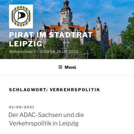
Zum
Inhalt
springen
PIRAT IM STADTRAT
LEIPZIG
Wahlperiode 7 – 2019 bis 18.05.2022
Menü
SCHLAGWORT:
VERKEHRSPOLITIK
VERÖFFENTLICHT
01/06/2021
AM
Der ADAC-Sachsen und die
Verkehrspolitik in Leipzig