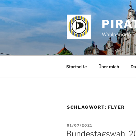
Zum
Inhalt
springen
PIRA
Wahlperiode 7 
Startseite
Über mich
Da
SCHLAGWORT:
FLYER
VERÖFFENTLICHT
01/07/2021
AM
Bundestagswahl 2