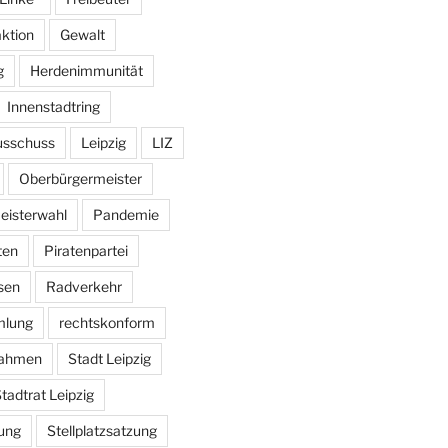
aktion
Gewalt
g
Herdenimmunität
Innenstadtring
usschuss
Leipzig
LIZ
Oberbürgermeister
eisterwahl
Pandemie
ten
Piratenpartei
sen
Radverkehr
mlung
rechtskonform
ahmen
Stadt Leipzig
tadtrat Leipzig
ung
Stellplatzsatzung