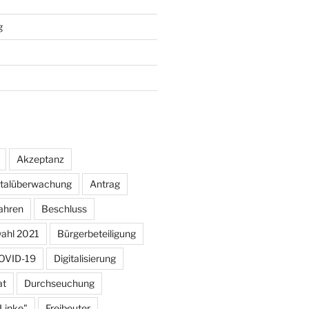
g
Akzeptanz
otalüberwachung
Antrag
ahren
Beschluss
ahl 2021
Bürgerbeteiligung
OVID-19
Digitalisierung
at
Durchseuchung
 Linke"
Freibeuter