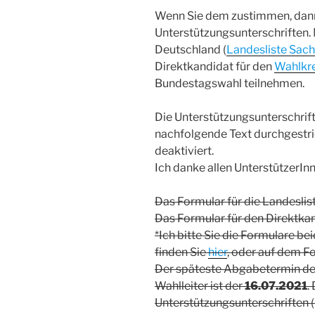
Wenn Sie dem zustimmen, dann 
Unterstützungsunterschriften. 
Deutschland (
Landesliste Sac
Direktkandidat für den
Wahlkrei
Bundestagswahl teilnehmen.
Die Unterstützungsunterschrift
nachfolgende Text durchgestri
deaktiviert.
Ich danke allen UnterstützerInn
Das Formular für die Landeslis
Das Formular für den Direktka
*Ich bitte Sie die Formulare be
finden Sie
hier
, oder auf dem F
Der späteste Abgabetermin de
Wahlleiter ist der
16.07.2021
.
Unterstützungsunterschriften 