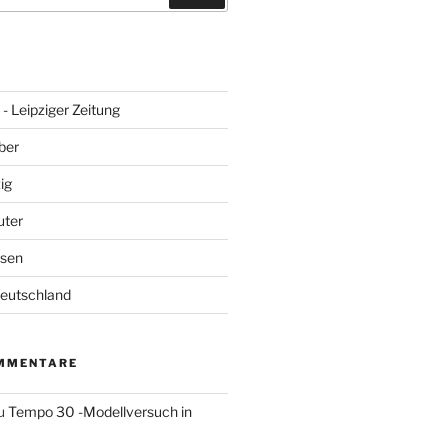
- Leipziger Zeitung
ber
ig
uter
hsen
Deutschland
MMENTARE
u
Tempo 30 -Modellversuch in