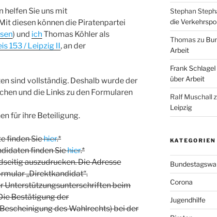
helfen Sie uns mit
Stephan Steph
die Verkehrspoli
Mit diesen können die Piratenpartei
hsen
) und
ich
Thomas Köhler als
Thomas
zu
Bun
s 153 / Leipzig II
, an der
Arbeit
Frank Schlagel
über Arbeit
en sind vollständig. Deshalb wurde der
chen und die Links zu den Formularen
Ralf Muschall
Leipzig
en für ihre Beteiligung.
te finden Sie
hier
.*
KATEGORIEN
ndidaten finden Sie
hier
.*
idseitig auszudrucken. Die Adresse
Bundestagswa
ormular „Direktkandidat“.
Corona
r Unterstützungsunterschriften beim
 Die Bestätigung der
Jugendhilfe
(Bescheinigung des Wahlrechts) bei der