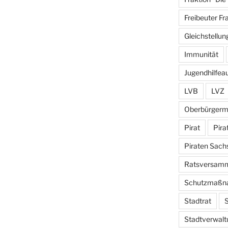
Freibeuter Fr
Gleichstellun
Immunität
Jugendhilfea
LVB
LVZ
Oberbürgerm
Pirat
Pira
Piraten Sach
Ratsversam
Schutzmaßn
Stadtrat
S
Stadtverwalt