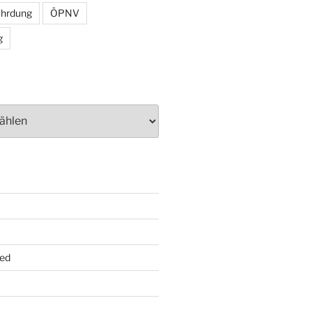
ährdung
ÖPNV
g
ed