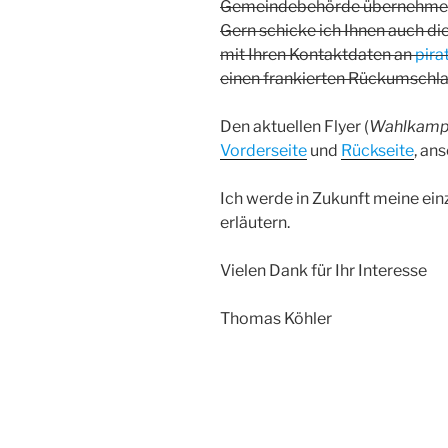
Gemeindebehörde übernehme ic
Gern schicke ich Ihnen auch die
mit Ihren Kontaktdaten an
pir
einen frankierten Rückumschla
Den aktuellen Flyer (
Wahlkampf
Vorderseite
und
Rückseite
, an
Ich werde in Zukunft meine ei
erläutern.
Vielen Dank für Ihr Interesse
Thomas Köhler