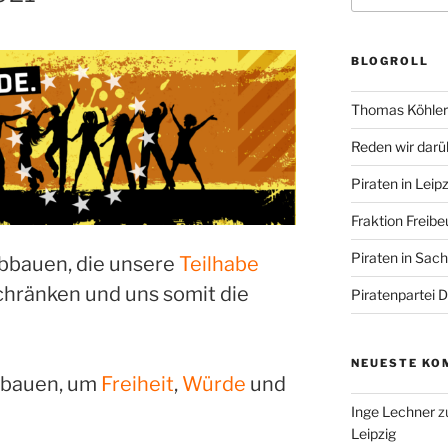
BLOGROLL
Thomas Köhler 
Reden wir darü
Piraten in Leipz
Fraktion Freibe
Piraten in Sac
bbauen, die unsere
Teilhabe
hränken und uns somit die
Piratenpartei 
NEUESTE KO
bauen, um
Freiheit
,
Würde
und
Inge Lechner
z
Leipzig