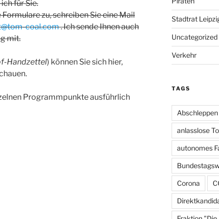
Piraten
h für Sie.
 Formulare zu, schreiben Sie eine Mail
Stadtrat Leipzi
at@tom-coal.com
. Ich sende Ihnen auch
Uncategorized
g mit.
Verkehr
-Handzettel
) können Sie sich hier,
schauen.
TAGS
nzelnen Programmpunkte ausführlich
Abschleppen
anlasslose T
autonomes F
Bundestagsw
Corona
C
Direktkandid
Fraktion "Die