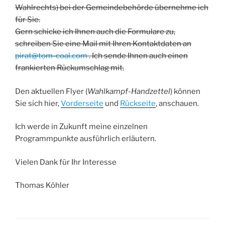
Wahlrechts) bei der Gemeindebehörde übernehme ich
für Sie.
Gern schicke ich Ihnen auch die Formulare zu,
schreiben Sie eine Mail mit Ihren Kontaktdaten an
pirat@tom-coal.com
. Ich sende Ihnen auch einen
frankierten Rückumschlag mit.
Den aktuellen Flyer (
Wahlkampf-Handzettel
) können
Sie sich hier,
Vorderseite
und
Rückseite
, anschauen.
Ich werde in Zukunft meine einzelnen
Programmpunkte ausführlich erläutern.
Vielen Dank für Ihr Interesse
Thomas Köhler