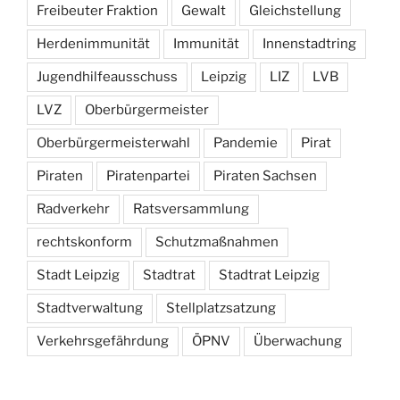
Freibeuter Fraktion
Gewalt
Gleichstellung
Herdenimmunität
Immunität
Innenstadtring
Jugendhilfeausschuss
Leipzig
LIZ
LVB
LVZ
Oberbürgermeister
Oberbürgermeisterwahl
Pandemie
Pirat
Piraten
Piratenpartei
Piraten Sachsen
Radverkehr
Ratsversammlung
rechtskonform
Schutzmaßnahmen
Stadt Leipzig
Stadtrat
Stadtrat Leipzig
Stadtverwaltung
Stellplatzsatzung
Verkehrsgefährdung
ÖPNV
Überwachung