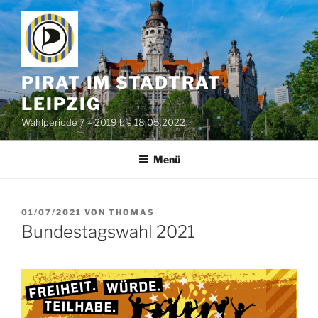
Zum
Inhalt
springen
PIRAT IM STADTRAT
LEIPZIG
Wahlperiode 7 – 2019 bis 18.05.2022
Menü
VERÖFFENTLICHT
01/07/2021
VON
THOMAS
AM
Bundestagswahl 2021