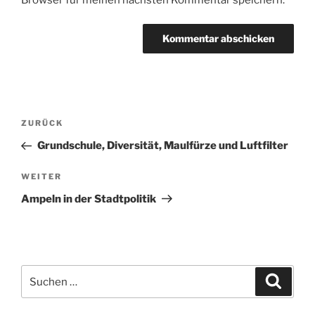
Beitragsnavigation
Vorheriger
ZURÜCK
Beitrag
Grundschule, Diversität, Maulfürze und Luftfilter
Nächster
WEITER
Beitrag
Ampeln in der Stadtpolitik
Suchen
Suche
nach: