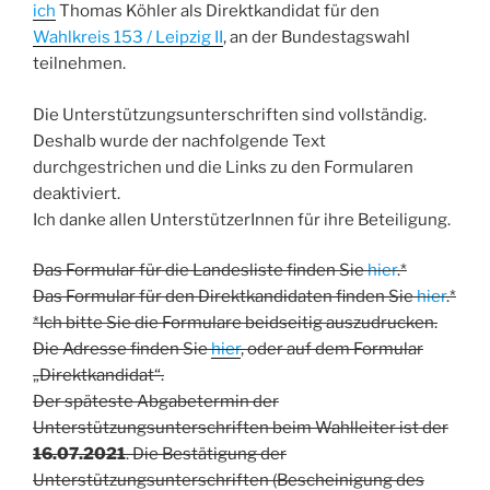
ich
Thomas Köhler als Direktkandidat für den
Wahlkreis 153 / Leipzig II
, an der Bundestagswahl
teilnehmen.
Die Unterstützungsunterschriften sind vollständig.
Deshalb wurde der nachfolgende Text
durchgestrichen und die Links zu den Formularen
deaktiviert.
Ich danke allen UnterstützerInnen für ihre Beteiligung.
Das Formular für die Landesliste finden Sie
hier
.*
Das Formular für den Direktkandidaten finden Sie
hier
.*
*Ich bitte Sie die Formulare beidseitig auszudrucken.
Die Adresse finden Sie
hier
, oder auf dem Formular
„Direktkandidat“.
Der späteste Abgabetermin der
Unterstützungsunterschriften beim Wahlleiter ist der
16.07.2021
. Die Bestätigung der
Unterstützungsunterschriften (Bescheinigung des