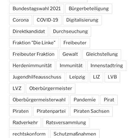
Bundestagswahl 2021
Bürgerbeteiligung
Corona
COVID-19
Digitalisierung
Direktkandidat
Durchseuchung
Fraktion "Die Linke"
Freibeuter
Freibeuter Fraktion
Gewalt
Gleichstellung
Herdenimmunität
Immunität
Innenstadtring
Jugendhilfeausschuss
Leipzig
LIZ
LVB
LVZ
Oberbürgermeister
Oberbürgermeisterwahl
Pandemie
Pirat
Piraten
Piratenpartei
Piraten Sachsen
Radverkehr
Ratsversammlung
rechtskonform
Schutzmaßnahmen