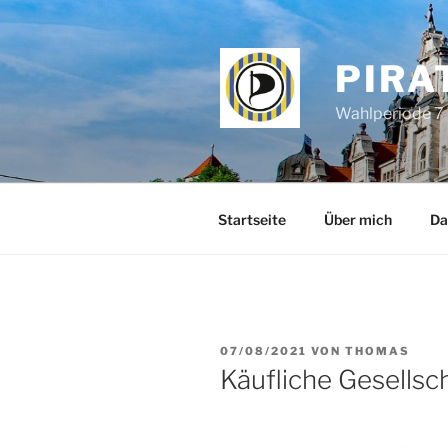
Zum
Inhalt
springen
PIRA
Wahlperiode 7 
Startseite
Über mich
Da
VERÖFFENTLICHT
07/08/2021
VON
THOMAS
AM
Käufliche Gesellsc