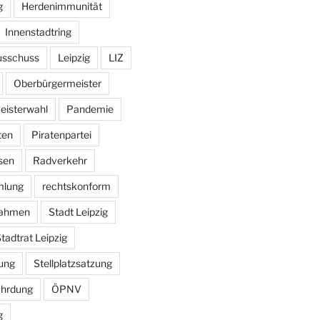
g
Herdenimmunität
Innenstadtring
usschuss
Leipzig
LIZ
Oberbürgermeister
eisterwahl
Pandemie
ten
Piratenpartei
sen
Radverkehr
mlung
rechtskonform
ahmen
Stadt Leipzig
tadtrat Leipzig
ung
Stellplatzsatzung
ährdung
ÖPNV
g