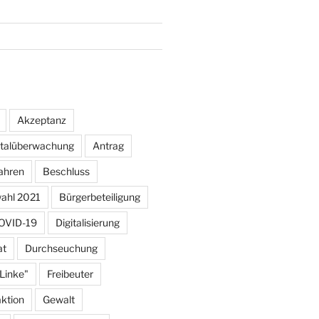
Akzeptanz
otalüberwachung
Antrag
ahren
Beschluss
ahl 2021
Bürgerbeteiligung
OVID-19
Digitalisierung
at
Durchseuchung
 Linke"
Freibeuter
aktion
Gewalt