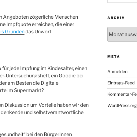
sen Angeboten zögerliche Menschen
ARCHIV
ine Impfquote erreichen, die einer
Archiv
us Gründen
das Unwort
META
für jede Impfung im Kindesalter, einen
Anmelden
der-Untersuchungsheft, ein Goodie bei
er am Besten die Digitale
Eintrags-Feed
arte im Supermarkt?
Kommentar-Fe
en Diskussion um Vorteile haben wir den
WordPress.org
 denkende und selbstverantwortliche
gesundheit“ bei den BürgerInnen