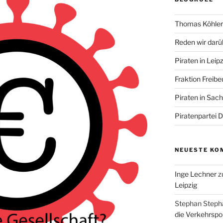
Thomas Köhler 
Reden wir darü
Piraten in Leipz
Fraktion Freibe
Piraten in Sac
Piratenpartei 
NEUESTE KO
Inge Lechner
z
Leipzig
Stephan Steph
die Verkehrspoli