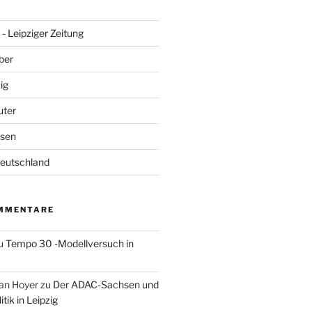
- Leipziger Zeitung
ber
ig
uter
hsen
Deutschland
MMENTARE
u
Tempo 30 -Modellversuch in
an Hoyer
zu
Der ADAC-Sachsen und
tik in Leipzig