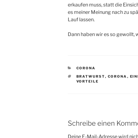
erkaufen muss, statt die Einsic
es meiner Meinung nach zu spä
Lauf lassen.
Dann haben wir es so gewollt,
KATEGORIEN
CORONA
SCHLAGWÖRTER
BRATWURST
,
CORONA
,
EI
VORTEILE
Schreibe einen Komm
Deine E-Mail-Adresse wird nicht