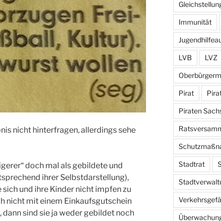
Gleichstellun
Immunität
Jugendhilfea
LVB
LVZ
Oberbürgerm
Pirat
Pira
Piraten Sach
Ratsversam
nis nicht hinterfragen, allerdings sehe
Schutzmaßn
Stadtrat
S
gerer“ doch mal als gebildete und
sprechend ihrer Selbstdarstellung),
Stadtverwalt
 sich und ihre Kinder nicht impfen zu
Verkehrsgef
uch nicht mit einem Einkaufsgutschein
dann sind sie ja weder gebildet noch
Überwachun