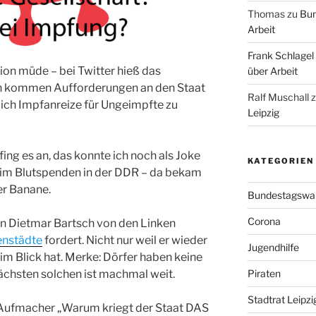
Thomas
zu
Bun
Arbeit
Frank Schlagel
ion müde – bei Twitter hieß das
über Arbeit
en kommen Aufforderungen an den Staat
Ralf Muschall
ich Impfanreize für Ungeimpfte zu
Leipzig
fing es an, das konnte ich noch als Joke
KATEGORIEN
beim Blutspenden in der DDR – da bekam
er Banane.
Bundestagswa
Corona
in Dietmar Bartsch von den Linken
enstädte
fordert. Nicht nur weil er wieder
Jugendhilfe
 im Blick hat. Merke: Dörfer haben keine
ächsten solchen ist machmal weit.
Piraten
Stadtrat Leipzi
 Aufmacher „Warum kriegt der Staat DAS