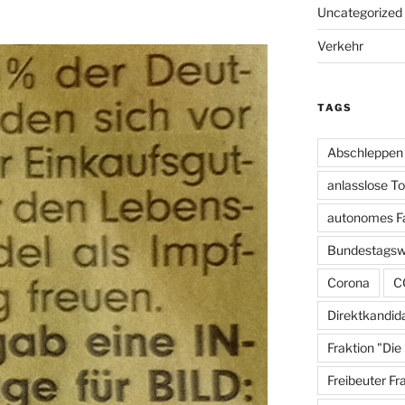
Uncategorized
Verkehr
TAGS
Abschleppen
anlasslose T
autonomes F
Bundestagsw
Corona
C
Direktkandid
Fraktion "Die
Freibeuter Fr