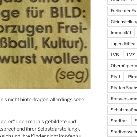
Freibeuter Fr
Gleichstellun
Immunität
Jugendhilfea
LVB
LVZ
Oberbürgerm
Pirat
Pira
Piraten Sach
Ratsversam
nis nicht hinterfragen, allerdings sehe
Schutzmaßn
Stadtrat
S
gerer“ doch mal als gebildete und
sprechend ihrer Selbstdarstellung),
Stadtverwalt
 sich und ihre Kinder nicht impfen zu