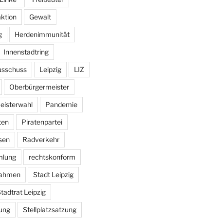
aktion
Gewalt
g
Herdenimmunität
Innenstadtring
usschuss
Leipzig
LIZ
Oberbürgermeister
eisterwahl
Pandemie
ten
Piratenpartei
sen
Radverkehr
mlung
rechtskonform
ahmen
Stadt Leipzig
tadtrat Leipzig
ung
Stellplatzsatzung