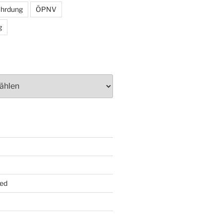
ährdung
ÖPNV
g
ed