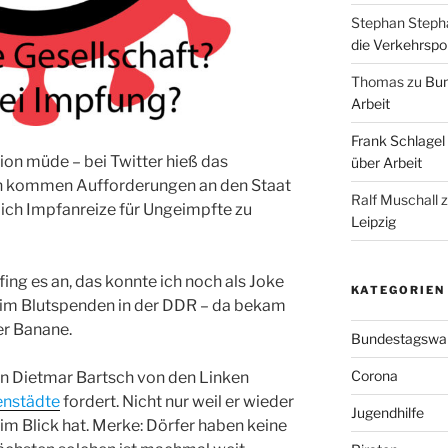
Stephan Steph
die Verkehrspoli
Thomas
zu
Bun
Arbeit
Frank Schlagel
ion müde – bei Twitter hieß das
über Arbeit
en kommen Aufforderungen an den Staat
Ralf Muschall
ich Impfanreize für Ungeimpfte zu
Leipzig
fing es an, das konnte ich noch als Joke
KATEGORIEN
beim Blutspenden in der DDR – da bekam
er Banane.
Bundestagswa
Corona
in Dietmar Bartsch von den Linken
enstädte
fordert. Nicht nur weil er wieder
Jugendhilfe
 im Blick hat. Merke: Dörfer haben keine