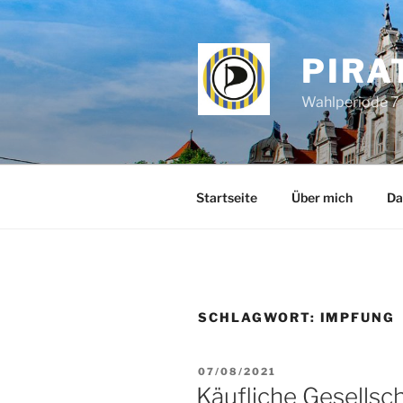
Zum
Inhalt
springen
PIRA
Wahlperiode 7 
Startseite
Über mich
Da
SCHLAGWORT:
IMPFUNG
VERÖFFENTLICHT
07/08/2021
AM
Käufliche Gesellsc