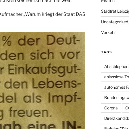
ächsten solchen ist machmal weit.
Piraten
Stadtrat Leipzi
 Aufmacher „Warum kriegt der Staat DAS
Uncategorized
Verkehr
TAGS
Abschleppen
anlasslose T
autonomes F
Bundestagsw
Corona
C
Direktkandid
Fraktion "Die