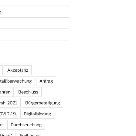
g
Akzeptanz
otalüberwachung
Antrag
ahren
Beschluss
ahl 2021
Bürgerbeteiligung
OVID-19
Digitalisierung
at
Durchseuchung
 Linke"
Freibeuter