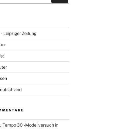
- Leipziger Zeitung
ber
ig
uter
hsen
Deutschland
MMENTARE
u
Tempo 30 -Modellversuch in