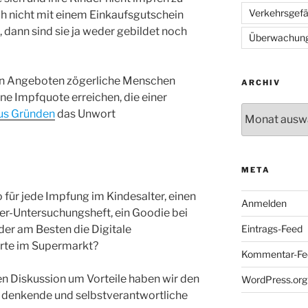
Verkehrsgef
uch nicht mit einem Einkaufsgutschein
dann sind sie ja weder gebildet noch
Überwachun
sen Angeboten zögerliche Menschen
ARCHIV
ine Impfquote erreichen, die einer
Archiv
us Gründen
das Unwort
META
für jede Impfung im Kindesalter, einen
Anmelden
der-Untersuchungsheft, ein Goodie bei
er am Besten die Digitale
Eintrags-Feed
arte im Supermarkt?
Kommentar-Fe
en Diskussion um Vorteile haben wir den
WordPress.org
 denkende und selbstverantwortliche