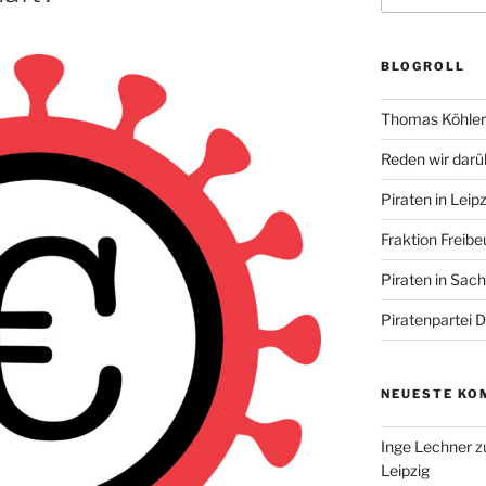
BLOGROLL
Thomas Köhler 
Reden wir darü
Piraten in Leipz
Fraktion Freibe
Piraten in Sac
Piratenpartei 
NEUESTE KO
Inge Lechner
z
Leipzig