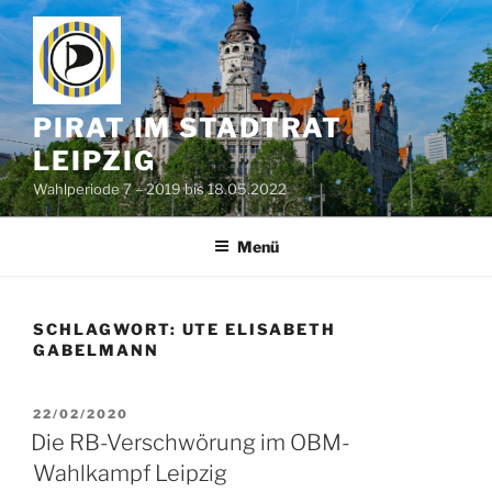
Zum
Inhalt
springen
PIRAT IM STADTRAT
LEIPZIG
Wahlperiode 7 – 2019 bis 18.05.2022
Menü
SCHLAGWORT:
UTE ELISABETH
GABELMANN
VERÖFFENTLICHT
22/02/2020
AM
Die RB-Verschwörung im OBM-
Wahlkampf Leipzig