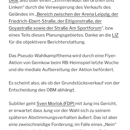
Deal
, also über einen „Stimmenkauf bei Grünen und
Linken“ durch die Verweigerung des Verkaufs des
Geländes im „
Bereich zwischen der Arena Leipzig, der
Friedrich-Ebert-Straße, der Eitigonstraße, der
Goyastraße sowie der Straße Am Sportforum
“, bzw
eines Teils dieses Planungsgebietes. Danke an die
LIZ
für die objektivere Berichterstattung.
Das Pseudo-Wahlkampfthema wird durch eine Flyer-
Aktion von Gemkow beim RB-Heimspiel letzte Woche
und die mediale Aufbereitung der Aktion befördert.
Es scheint also, als ob der Grundstücksverkauf von der
Entscheidung des OBM abhängt.
Subtiler geht
Sven Morlok (FDP)
mit Jung ins Gericht,
er erwartet dass Jung vor der Wahl sich zu seinem
späteren Abstimmungsverhalten äußert. Das ist aber
eine zweischneidige Forderung, im Falle eines „Nein“