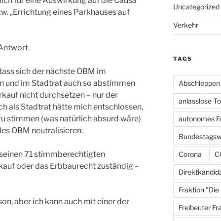
ich für eine Auswirkung auf die Causa
Uncategorized
w. „Errichtung eines Parkhauses auf
Verkehr
 Antwort.
TAGS
dass sich der nächste OBM im
 und im Stadtrat auch so abstimmen
Abschleppen
rkauf nicht durchsetzen – nur der
anlasslose T
ch als Stadtrat hätte mich entschlossen,
zu stimmen (was natürlich absurd wäre)
autonomes F
des OBM neutralisieren.
Bundestagsw
t seinen 71 stimmberechtigten
Corona
C
erkauf oder das Erbbaurecht zuständig –
Direktkandid
Fraktion "Die
son, aber ich kann auch mit einer der
Freibeuter Fr