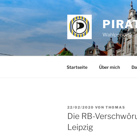
Zum
Inhalt
springen
PIRA
Wahlperiode 7 
Startseite
Über mich
Da
VERÖFFENTLICHT
22/02/2020
VON
THOMAS
AM
Die RB-Verschwör
Leipzig