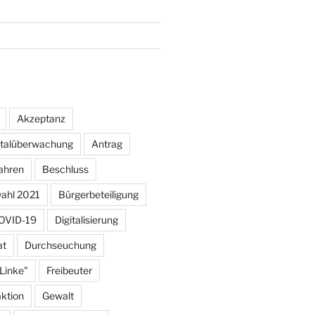
Akzeptanz
otalüberwachung
Antrag
ahren
Beschluss
ahl 2021
Bürgerbeteiligung
OVID-19
Digitalisierung
at
Durchseuchung
 Linke"
Freibeuter
aktion
Gewalt