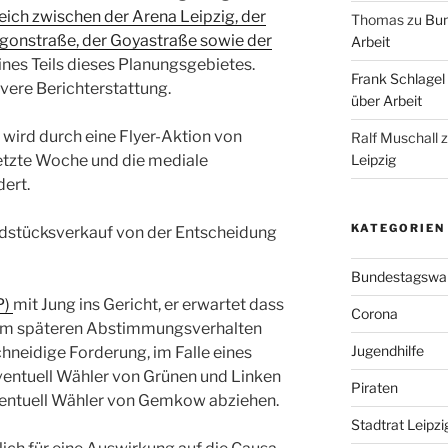
eich zwischen der Arena Leipzig, der
Thomas
zu
Bun
tigonstraße, der Goyastraße sowie der
Arbeit
eines Teils dieses Planungsgebietes.
Frank Schlagel
ivere Berichterstattung.
über Arbeit
rd durch eine Flyer-Aktion von
Ralf Muschall
Leipzig
tzte Woche und die mediale
ert.
KATEGORIEN
undstücksverkauf von der Entscheidung
Bundestagswa
P)
mit Jung ins Gericht, er erwartet dass
Corona
inem späteren Abstimmungsverhalten
Jugendhilfe
chneidige Forderung, im Falle eines
ventuell Wähler von Grünen und Linken
Piraten
ventuell Wähler von Gemkow abziehen.
Stadtrat Leipzi