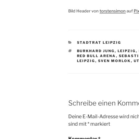
Bild Header von
torstensimon
auf
Pi
KATEGORIEN
STADTRAT LEIPZIG
SCHLAGWÖRTER
BURKHARD JUNG
,
LEIPZIG
,
RED BULL ARENA
,
SEBAST
LEIPZIG
,
SVEN MORLOK
,
U
Schreibe einen Komm
Deine E-Mail-Adresse wird nicht
sind mit
*
markiert
Kommentar
*