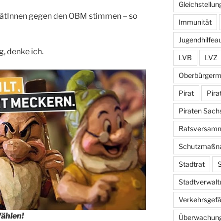
Gleichstellun
trätInnen gegen den OBM stimmen – so
Immunität
Jugendhilfea
, denke ich.
LVB
LVZ
Oberbürgerm
Pirat
Pira
Piraten Sach
Ratsversam
Schutzmaßn
Stadtrat
S
Stadtverwalt
Verkehrsgef
Wählen!
Überwachun