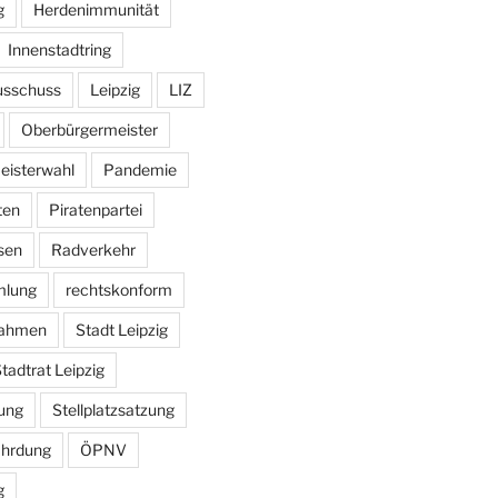
g
Herdenimmunität
Innenstadtring
usschuss
Leipzig
LIZ
Oberbürgermeister
eisterwahl
Pandemie
ten
Piratenpartei
sen
Radverkehr
mlung
rechtskonform
ahmen
Stadt Leipzig
tadtrat Leipzig
ung
Stellplatzsatzung
ährdung
ÖPNV
g