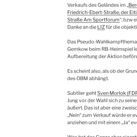
Verkaufs des Geländes im „
Ber
Friedrich-Ebert-Straße, der Ei
Straße Am Sportforum
“, bzw 
Danke an die
LIZ
für die objekt
Das Pseudo-Wahlkampfthema wi
Gemkow beim RB-Heimspiel le
Aufbereitung der Aktion beförd
Es scheint also, als ob der Gr
des OBM abhängt.
Subtiler geht
Sven Morlok (FD
Jung vor der Wahl sich zu se
äußert. Das ist aber eine zweis
„Nein“ zum Verkauf würde er e
anziehen und mit einem „Ja“ e