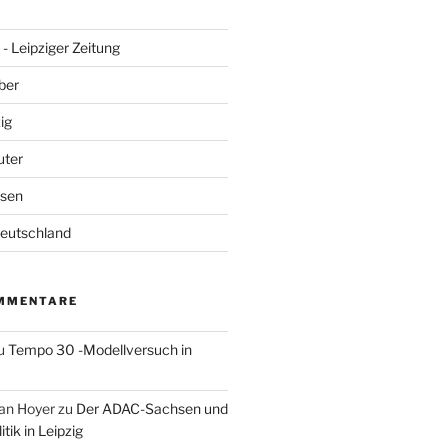
- Leipziger Zeitung
ber
ig
uter
hsen
Deutschland
MMENTARE
u
Tempo 30 -Modellversuch in
an Hoyer
zu
Der ADAC-Sachsen und
tik in Leipzig