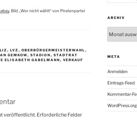
xabay
, Bild „Wer nicht wählt“ von Piratenpartei
ARCHIV
Archiv
LIZ
,
LVZ
,
OBERBÜRGERMEISTERWAHL
,
IAN GEMKOW
,
STADION
,
STADTRAT
META
TE ELISABETH GABELMANN
,
VERKAUF
Anmelden
Eintrags-Feed
Kommentar-Fe
entar
WordPress.org
 veröffentlicht.
Erforderliche Felder