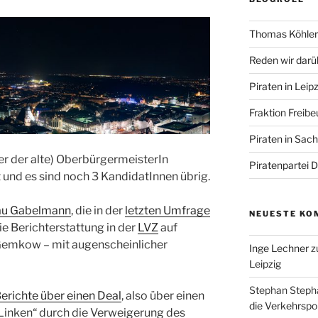
Thomas Köhler 
Reden wir darü
Piraten in Leipz
Fraktion Freibe
Piraten in Sac
der der alte) OberbürgermeisterIn
Piratenpartei 
t und es sind noch 3 KandidatInnen übrig.
au Gabelmann
, die in der
letzten Umfrage
NEUESTE KO
die Berichterstattung in der
LVZ
auf
Gemkow – mit augenscheinlicher
Inge Lechner
z
Leipzig
Stephan Steph
erichte über einen Deal
, also über einen
die Verkehrspoli
Linken“ durch die Verweigerung des