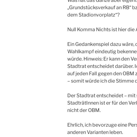
Was hat das Ganze aber eigentl
„Grundstücksverkauf an RB“ bz
dem Stadionvorplatz“?
Null Komma Nichts ist hier die
Ein Gedankenspiel dazu wäre, 
Wahlkampf eindeutig bekennen
würde. Hinweis: Er kann den Ve
Stadtrat entscheidet darüber. I
auf jeden Fall gegen den OBM 
– somit würde ich die Stimme 
Der Stadtrat entscheidet – mi
StadträtInnen ist er für den V
nicht der OBM.
Ehrlich, ich bevorzuge eine Per
anderen Varianten leben.