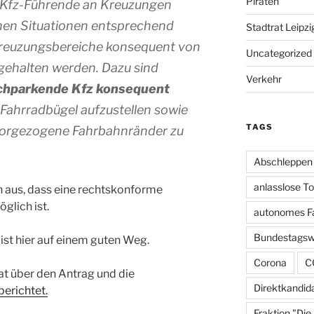
Piraten
 Kfz-Führende an Kreuzungen
chen Situationen entsprechend
Stadtrat Leipzi
reuzungsbereiche konsequent von
Uncategorized
gehalten werden. Dazu sind
Verkehr
schparkende Kfz konsequent
d Fahrradbügel aufzustellen sowie
TAGS
orgezogene Fahrbahnränder zu
Abschleppen
anlasslose T
n aus, dass eine rechtskonforme
lich ist.
autonomes F
Bundestagsw
 ist hier auf einem guten Weg.
Corona
C
at über den Antrag und die
Direktkandid
berichtet.
Fraktion "Die