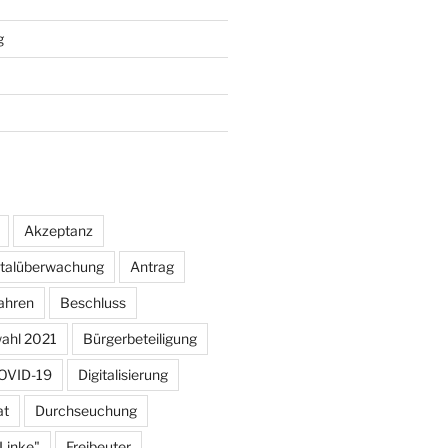
g
Akzeptanz
otalüberwachung
Antrag
ahren
Beschluss
ahl 2021
Bürgerbeteiligung
OVID-19
Digitalisierung
at
Durchseuchung
 Linke"
Freibeuter