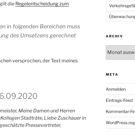
gilt die
Regelentscheidung zum
Verkehrsgef
Überwachun
en in folgenden Bereichen muss
nung des Umsetzens gerechnet
ARCHIV
Archiv
chen versprochen, der Text meines
META
Anmelden
16.09.2020
Eintrags-Feed
rmeister, Meine Damen und Herren
Kommentar-Fe
Kollegen Stadträte, Liebe Zuschauer in
WordPress.org
geschätzte Pressevertreter,