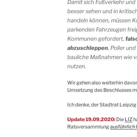
Damit sich Fußverkehr und
besser sehen und in kritis
handeln können, müssen K
parkenden Fahrzeugen frei
Kommunen gefordert,
fal
abzuschleppen
, Poller un
bauliche Maßnahmen wie v
nutzen.
Wir gehen also weiterhin davo
Umsetzung des Beschlusses mög
Ich denke, der Stadtrat Leipzig
Update 19.09.2020:
Die
LIZ
h
Ratsversammlung
ausführlich 