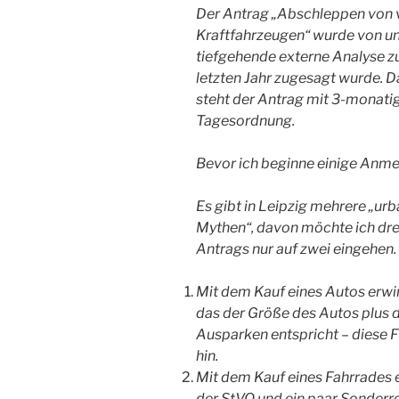
Der Antrag „Abschleppen von 
Kraftfahrzeugen“ wurde von un
tiefgehende externe Analyse
letzten Jahr zugesagt wurde. Da
steht der Antrag mit 3-monati
Tagesordnung.
Bevor ich beginne einige Anm
Es gibt in Leipzig mehrere „u
Mythen“, davon möchte ich dr
Antrags nur auf zwei eingehen.
Mit dem Kauf eines Autos erwi
das der Größe des Autos plus 
Ausparken entspricht – diese Fl
hin.
Mit dem Kauf eines Fahrrades 
der StVO und ein paar Sonderr