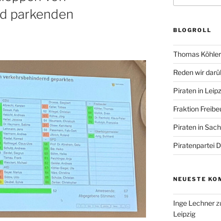
nd parkenden
BLOGROLL
Thomas Köhler 
Reden wir darü
Piraten in Leipz
Fraktion Freibe
Piraten in Sac
Piratenpartei 
NEUESTE KO
Inge Lechner
z
Leipzig