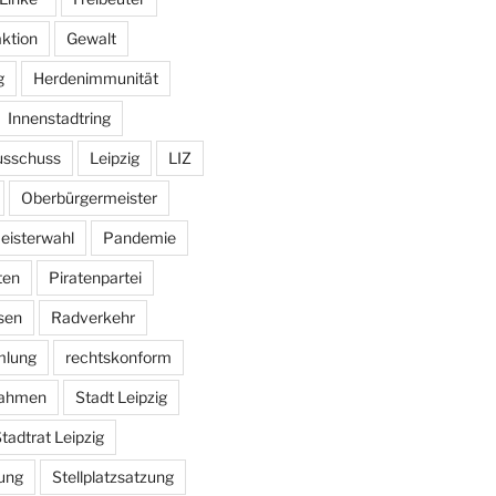
aktion
Gewalt
g
Herdenimmunität
Innenstadtring
usschuss
Leipzig
LIZ
Oberbürgermeister
eisterwahl
Pandemie
ten
Piratenpartei
sen
Radverkehr
mlung
rechtskonform
ahmen
Stadt Leipzig
tadtrat Leipzig
ung
Stellplatzsatzung