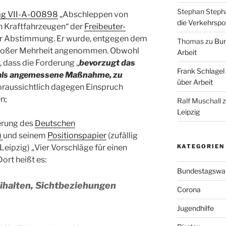
Stephan Steph
ag VII-A-00898
„Abschleppen von
die Verkehrspoli
 Kraftfahrzeugen“ der
Freibeuter-
ur Abstimmung. Er wurde, entgegen dem
Thomas
zu
Bun
großer Mehrheit angenommen. Obwohl
Arbeit
, dass die Forderung „
bevorzugt das
Frank Schlagel
 als angemessene Maßnahme, zu
über Arbeit
voraussichtlich dagegen Einspruch
n;
Ralf Muschall
Leipzig
erung des
Deutschen
)
und seinem
Positionspapier
(zufällig
KATEGORIEN
eipzig) „Vier Vorschläge für einen
ort heißt es:
Bundestagswa
ihalten, Sichtbeziehungen
Corona
Jugendhilfe