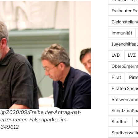
Freibeuter Fr
Gleichstellun
Immunität
Jugendhilfea
LVB
LVZ
Oberbürgerm
Pirat
Pira
Piraten Sach
Ratsversam
Schutzmaßn
ipzig/2020/09/Freibeuter-Antrag-hat-
aerter-gegen-Falschparker-im-
Stadtrat
S
n-349612
Stadtverwalt