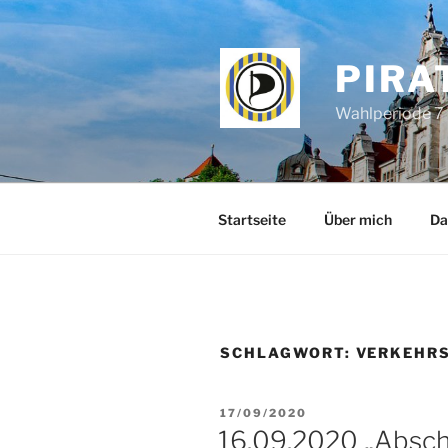
Zum
Inhalt
springen
PIRA
Wahlperiode 7 
Startseite
Über mich
Da
SCHLAGWORT:
VERKEHR
VERÖFFENTLICHT
17/09/2020
AM
16.09.2020 „Absch