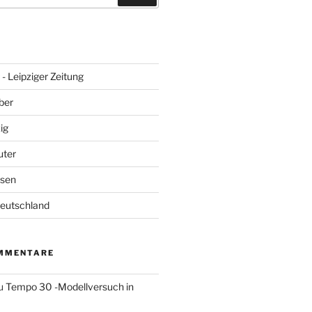
- Leipziger Zeitung
ber
ig
uter
hsen
Deutschland
MMENTARE
u
Tempo 30 -Modellversuch in