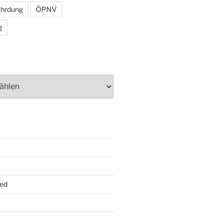
ährdung
ÖPNV
g
ed