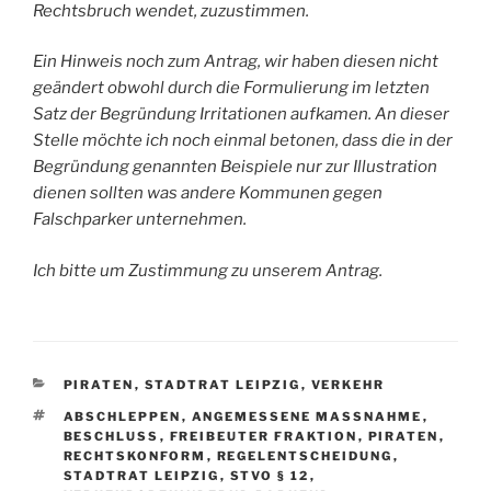
Rechtsbruch wendet, zuzustimmen.
Ein Hinweis noch zum Antrag, wir haben diesen nicht
geändert obwohl durch die Formulierung im letzten
Satz der Begründung Irritationen aufkamen. An dieser
Stelle möchte ich noch einmal betonen, dass die in der
Begründung genannten Beispiele nur zur Illustration
dienen sollten was andere Kommunen gegen
Falschparker unternehmen.
Ich bitte um Zustimmung zu unserem Antrag.
KATEGORIEN
PIRATEN
,
STADTRAT LEIPZIG
,
VERKEHR
SCHLAGWÖRTER
ABSCHLEPPEN
,
ANGEMESSENE MASSNAHME
,
BESCHLUSS
,
FREIBEUTER FRAKTION
,
PIRATEN
,
RECHTSKONFORM
,
REGELENTSCHEIDUNG
,
STADTRAT LEIPZIG
,
STVO § 12
,