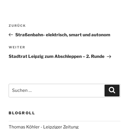
Beitragsnavigation
Vorheriger
ZURÜCK
Beitrag
Straßenbahn- elektrisch, smart und autonom
Nächster
WEITER
Beitrag
Stadtrat Leipzig zum Abschleppen – 2. Runde
Suchen
Suche
nach:
BLOGROLL
Thomas Köhler - Leipziger Zeitung