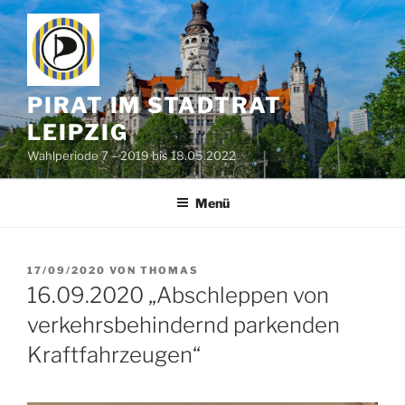
Zum
Inhalt
springen
PIRAT IM STADTRAT
LEIPZIG
Wahlperiode 7 – 2019 bis 18.05.2022
Menü
VERÖFFENTLICHT
17/09/2020
VON
THOMAS
AM
16.09.2020 „Abschleppen von
verkehrsbehindernd parkenden
Kraftfahrzeugen“