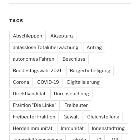
TAGS
Abschleppen
Akzeptanz
anlasslose Totalüberwachung
Antrag
autonomes Fahren
Beschluss
Bundestagswahl 2021
Bürgerbeteiligung
Corona
COVID-19
Digitalisierung
Direktkandidat
Durchseuchung
Fraktion "Die Linke"
Freibeuter
Freibeuter Fraktion
Gewalt
Gleichstellung
Herdenimmunität
Immunität
Innenstadtring
Jugendhilfeausschuss
Leipzig
LIZ
LVB