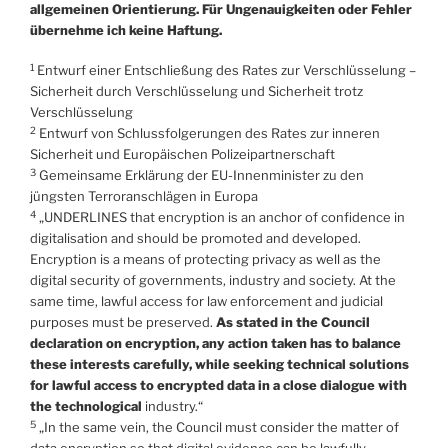
allgemeinen Orientierung. Für Ungenauigkeiten oder Fehler
übernehme ich keine Haftung.
1
Entwurf einer Entschließung des Rates zur Verschlüsselung –
Sicherheit durch Verschlüsselung und Sicherheit trotz
Verschlüsselung
2
Entwurf von Schlussfolgerungen des Rates zur inneren
Sicherheit und Europäischen Polizeipartnerschaft
3
Gemeinsame Erklärung der EU-Innenminister zu den
jüngsten Terroranschlägen in Europa
4
„UNDERLINES that encryption is an anchor of confidence in
digitalisation and should be promoted and developed.
Encryption is a means of protecting privacy as well as the
digital security of governments, industry and society. At the
same time, lawful access for law enforcement and judicial
purposes must be preserved.
As stated in the Council
declaration on encryption, any action taken has to balance
these interests carefully, while seeking technical solutions
for lawful access to encrypted data in a close dialogue with
the technological
industry.“
5
„In the same vein, the Council must consider the matter of