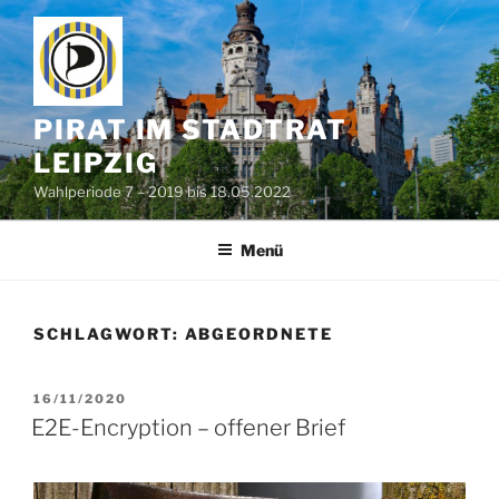
Zum
Inhalt
springen
PIRAT IM STADTRAT
LEIPZIG
Wahlperiode 7 – 2019 bis 18.05.2022
Menü
SCHLAGWORT:
ABGEORDNETE
VERÖFFENTLICHT
16/11/2020
AM
E2E-Encryption – offener Brief