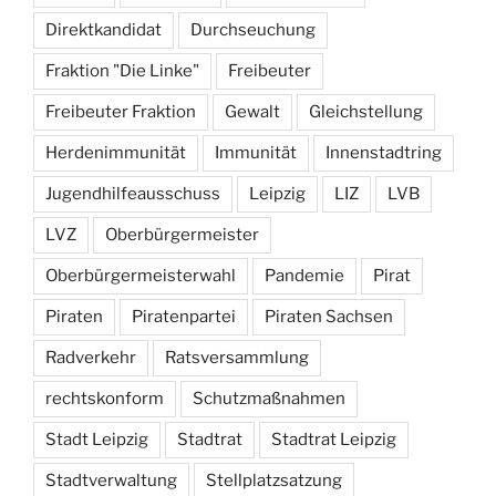
Direktkandidat
Durchseuchung
Fraktion "Die Linke"
Freibeuter
Freibeuter Fraktion
Gewalt
Gleichstellung
Herdenimmunität
Immunität
Innenstadtring
Jugendhilfeausschuss
Leipzig
LIZ
LVB
LVZ
Oberbürgermeister
Oberbürgermeisterwahl
Pandemie
Pirat
Piraten
Piratenpartei
Piraten Sachsen
Radverkehr
Ratsversammlung
rechtskonform
Schutzmaßnahmen
Stadt Leipzig
Stadtrat
Stadtrat Leipzig
Stadtverwaltung
Stellplatzsatzung