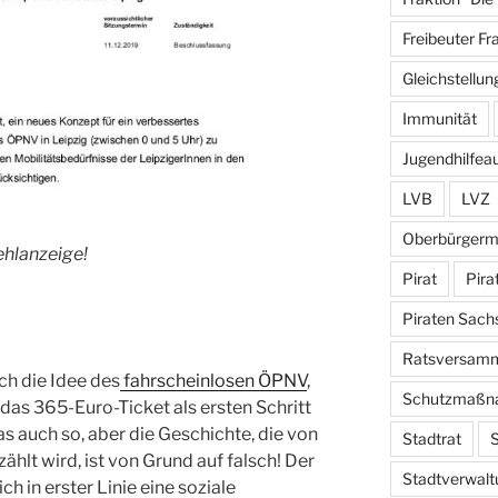
Freibeuter Fr
Gleichstellun
Immunität
Jugendhilfea
LVB
LVZ
Oberbürgerm
ehlanzeige!
Pirat
Pira
Piraten Sach
Ratsversam
ch die Idee des
fahrscheinlosen ÖPNV
,
Schutzmaßn
das 365-Euro-Ticket als ersten Schritt
das auch so, aber die Geschichte, die von
Stadtrat
S
hlt wird, ist von Grund auf falsch! Der
Stadtverwalt
h in erster Linie eine soziale