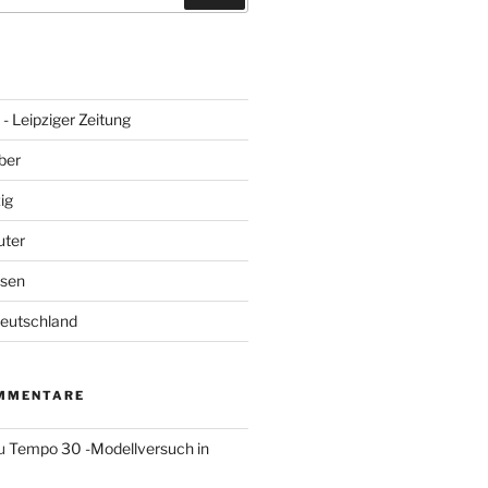
- Leipziger Zeitung
ber
ig
uter
hsen
Deutschland
MMENTARE
u
Tempo 30 -Modellversuch in