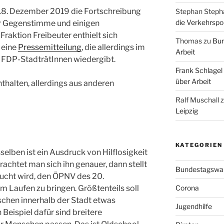
18. Dezember 2019 die Fortschreibung
Stephan Steph
die Verkehrspoli
r Gegenstimme und einigen
raktion Freibeuter enthielt sich
Thomas
zu
Bun
 eine
Pressemitteilung
, die allerdings im
Arbeit
 3 FDP-StadträtInnen wiedergibt.
Frank Schlagel
über Arbeit
nthalten, allerdings aus anderen
Ralf Muschall
Leipzig
KATEGORIEN
selben ist ein Ausdruck von Hilflosigkeit
achtet man sich ihn genauer, dann stellt
Bundestagswa
sucht wird, den ÖPNV des 20.
m Laufen zu bringen. Größtenteils soll
Corona
chen innerhalb der Stadt etwas
Jugendhilfe
 Beispiel dafür sind breitere