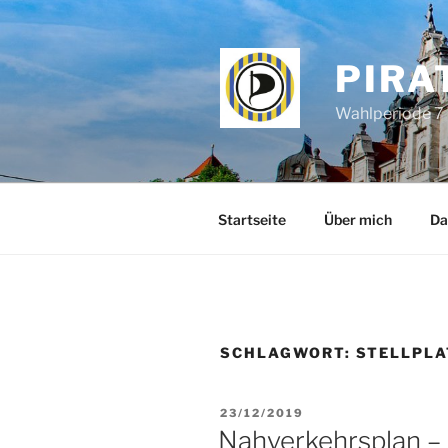
Zum
Inhalt
springen
PIRA
Wahlperiode 7 
Startseite
Über mich
Da
SCHLAGWORT:
STELLPL
VERÖFFENTLICHT
23/12/2019
AM
Nahverkehrsplan –