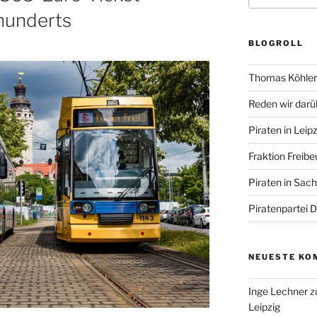
hunderts
BLOGROLL
Thomas Köhler 
Reden wir darü
Piraten in Leipz
Fraktion Freibe
Piraten in Sac
Piratenpartei 
NEUESTE KO
Inge Lechner
z
Leipzig