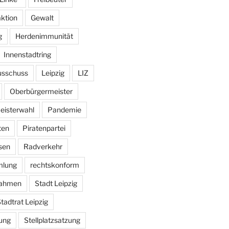
aktion
Gewalt
g
Herdenimmunität
Innenstadtring
usschuss
Leipzig
LIZ
Oberbürgermeister
eisterwahl
Pandemie
ten
Piratenpartei
sen
Radverkehr
mlung
rechtskonform
ahmen
Stadt Leipzig
tadtrat Leipzig
ung
Stellplatzsatzung