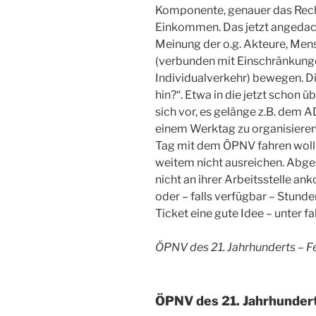
Komponente, genauer das Rech
Einkommen. Das jetzt angedach
Meinung der o.g. Akteure, Me
(verbunden mit Einschränkunge
Individualverkehr) bewegen. Di
hin?“. Etwa in die jetzt schon 
sich vor, es gelänge z.B. dem A
einem Werktag zu organisieren,
Tag mit dem ÖPNV fahren woll
weitem nicht ausreichen. Abg
nicht an ihrer Arbeitsstelle an
oder – falls verfügbar – Stund
Ticket eine gute Idee – unter f
ÖPNV des 21. Jahrhunderts – F
ÖPNV des 21. Jahrhunder