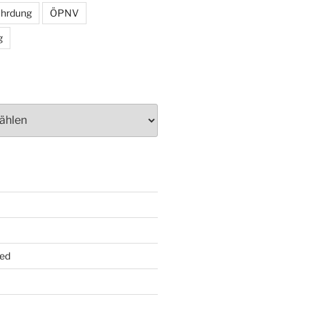
ährdung
ÖPNV
g
ed