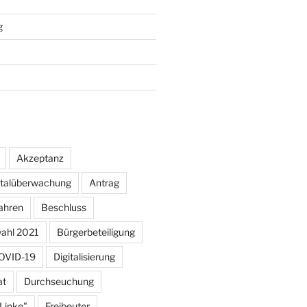
g
Akzeptanz
otalüberwachung
Antrag
ahren
Beschluss
ahl 2021
Bürgerbeteiligung
OVID-19
Digitalisierung
at
Durchseuchung
 Linke"
Freibeuter