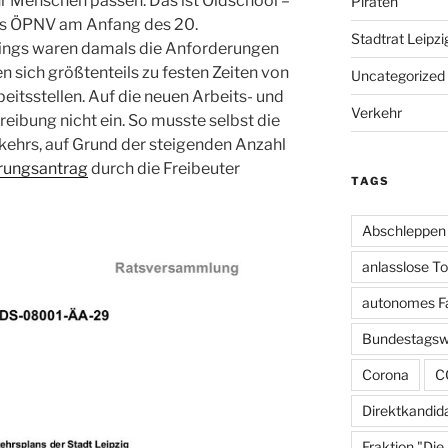
hr Menschen passen. Das ist Oldschool –
Piraten
des ÖPNV am Anfang des 20.
Stadtrat Leipzi
dings waren damals die Anforderungen
 sich größtenteils zu festen Zeiten von
Uncategorized
itsstellen. Auf die neuen Arbeits- und
Verkehr
eibung nicht ein. So musste selbst die
ehrs, auf Grund der steigenden Anzahl
rungsantrag
durch die Freibeuter
TAGS
Abschleppen
anlasslose T
autonomes F
Bundestagsw
Corona
C
Direktkandid
Fraktion "Die