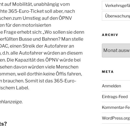
t auf Mobilität, unabhängig vom
Verkehrsgef
te 365-Euro-Ticket soll aber, nach
Überwachun
nschen zum Umstieg auf den ÖPNV
n für den motorisierten
e Frage erhebt sich: „Wo sollen sie denn
ARCHIV
überfüllten Busse und Bahnen? Man stelle
DAC, einen Streik der Autofahrer an
Archiv
 d.h. alle Autofahrer würden an diesem
en. Die Kapazität des ÖPNV würde bei
esehen davon würden viele Menschen
META
kommen, weil dorthin keine Öffis fahren,
en brauchen. Somit ist das 365-Euro-
Anmelden
alschem Label.
Eintrags-Feed
ehlanzeige.
Kommentar-Fe
WordPress.org
ts?