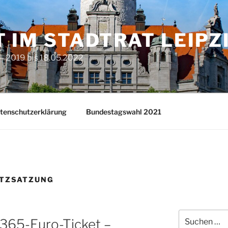
T IM STADTRAT LEIPZ
– 2019 bis 18.05.2022
tenschutzerklärung
Bundestagswahl 2021
ATZSATZUNG
Suchen
 365-Euro-Ticket –
nach: