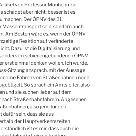
Artikel von Professor Monheim zur
 es schadet aber nicht; besser ist es
u machen. Der ÖPNV des 21.
ur Massentransport sein, sondern auch
ten. Am Besten wäre es, wenn der ÖPNV
urzzeitige Reaktion auf veränderte
ht. Dazu ist die Digitalisierung und
esonders im schienengebundenen ÖPNV,
r erst einmal denken wollen. Ich wurde,
huss-Sitzung ansprach, mit der Aussage
tonome Fahren von Straßenbahnen noch
abgebügelt. So sprach ein Amtsleiter, also
en und sie suchen lieber auf dem
 nach Straßenbahnfahrern. Abgesehen
aßenbahnen, also jene für den
dafür sein, dass sie aus
ßerhalb der Hauptverkehrszeiten
rständlich ist es mir, dass auch die
er Linken in Leipzig breitere