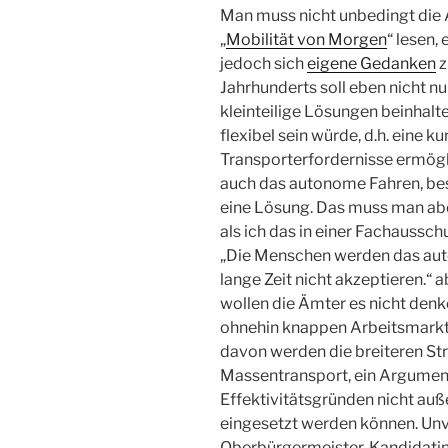
Man muss nicht unbedingt die 
„
Mobilität von Morgen
“ lesen,
jedoch sich
eigene Gedanken
z
Jahrhunderts soll eben nicht n
kleinteilige Lösungen beinhal
flexibel sein würde, d.h. eine k
Transporterfordernisse ermöglic
auch das autonome Fahren, b
eine Lösung. Das muss man abe
als ich das in einer Fachaussc
„Die Menschen werden das au
lange Zeit nicht akzeptieren.“ 
wollen die Ämter es nicht denk
ohnehin knappen Arbeitsmarkt
davon werden die breiteren Str
Massentransport, ein Argument 
Effektivitätsgründen nicht au
eingesetzt werden können. Unve
Oberbürgermeister-Kandidatin d