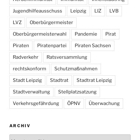
Jugendhilfeausschuss
Leipzig
LIZ
LVB
LVZ
Oberbürgermeister
Oberbürgermeisterwahl
Pandemie
Pirat
Piraten
Piratenpartei
Piraten Sachsen
Radverkehr
Ratsversammlung
rechtskonform
Schutzmaßnahmen
Stadt Leipzig
Stadtrat
Stadtrat Leipzig
Stadtverwaltung
Stellplatzsatzung
Verkehrsgefährdung
ÖPNV
Überwachung
ARCHIV
Archiv