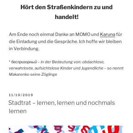
Hört den Straßenkindern zu und
handelt!
Am Ende noch einmal Danke an MOMO und
Karuna
für
die Einladung und die Gespräche. Ich hoffe wir bleiben
in Verbindung.
*
беспризорный –
in der Bedeutung von: obdachlose,
verwahrloste, aufsichtslose Kinder und Jugendliche – so nennt
Makarenko seine Zöglinge
VERÖFFENTLICHT
11/10/2019
AM
Stadtrat – lernen, lernen und nochmals
lernen