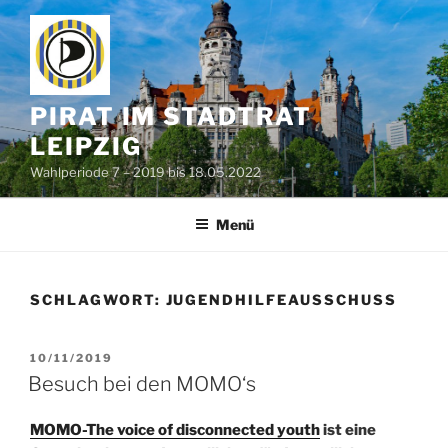
Zum
Inhalt
springen
PIRAT IM STADTRAT
LEIPZIG
Wahlperiode 7 – 2019 bis 18.05.2022
Menü
SCHLAGWORT:
JUGENDHILFEAUSSCHUSS
VERÖFFENTLICHT
10/11/2019
AM
Besuch bei den MOMO‘s
MOMO-The voice of disconnected youth
ist eine