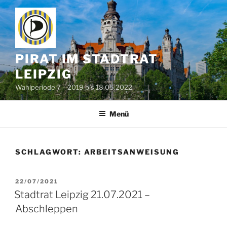
Zum
Inhalt
springen
PIRAT IM STADTRAT
LEIPZIG
Wahlperiode 7 – 2019 bis 18.05.2022
Menü
SCHLAGWORT:
ARBEITSANWEISUNG
VERÖFFENTLICHT
22/07/2021
AM
Stadtrat Leipzig 21.07.2021 –
Abschleppen