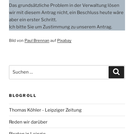
Das grundsätzliche Problem in der Verwaltung lösen
wir mit diesem Antrag nicht, ein Beschluss heute wäre
aber ein erster Schritt.
Ich bitte Sie um Zustimmung zu unserem Antrag.
Bild von
Paul Brennan
auf
Pixabay
Suchen
Suche
nach:
BLOGROLL
Thomas Köhler - Leipziger Zeitung
Reden wir darüber
Piraten in Leipzig