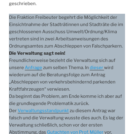
geschrieben.
Die Fraktion Freibeuter begehrt die Möglichkeit der
Einsichtnahme der Stadträtinnen und Stadträte die im
geschlossenen Ausschuss Umwelt/Ordnung/Klima
vertreten sind in zwei Arbeitsanweisungen des
Ordnungsamtes zum Abschleppen von Falschparkern.
Die Verwaltung sagt nein!
Freundlicherweise bezieht die Verwaltung sich auf
unsere
Anfrage
zum selben Thema. In
dieser
wird
wiederum auf die Beratungsfolge zum Antrag
„Abschleppen von verkehrsbehindernd parkenden
Kraftfahrzeugen“ verwiesen.
Da beginnt das Problem, am Ende komme ich aber auf
die grundlegende Problematik zurück.
Der
Verwaltungsstandpunkt
zu diesem Antrag war
falsch und die Verwaltung wusste dies auch. Es lag der
Verwaltung schließlich, schon vor der ersten
Abstimmung, das
Gutachten von Prof. Müller
vor,