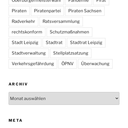
Oberbürgermeisterwahl
Pandemie
Pirat
Piraten
Piratenpartei
Piraten Sachsen
Radverkehr
Ratsversammlung
rechtskonform
Schutzmaßnahmen
Stadt Leipzig
Stadtrat
Stadtrat Leipzig
Stadtverwaltung
Stellplatzsatzung
Verkehrsgefährdung
ÖPNV
Überwachung
ARCHIV
Archiv
META