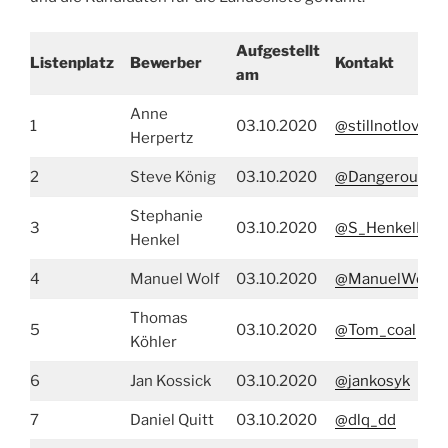
Aufgestellt
Listenplatz
Bewerber
Kontakt
am
Anne
1
03.10.2020
@stillnotlovin
Herpertz
2
Steve König
03.10.2020
@DangerousDet
Stephanie
3
03.10.2020
@S_HenkelDD
Henkel
4
Manuel Wolf
03.10.2020
@ManuelWolfD
Thomas
5
03.10.2020
@Tom_coal
Köhler
6
Jan Kossick
03.10.2020
@jankosyk
7
Daniel Quitt
03.10.2020
@dlq_dd