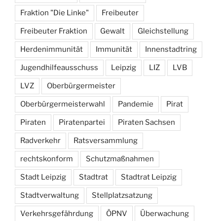
Fraktion "Die Linke"
Freibeuter
Freibeuter Fraktion
Gewalt
Gleichstellung
Herdenimmunität
Immunität
Innenstadtring
Jugendhilfeausschuss
Leipzig
LIZ
LVB
LVZ
Oberbürgermeister
Oberbürgermeisterwahl
Pandemie
Pirat
Piraten
Piratenpartei
Piraten Sachsen
Radverkehr
Ratsversammlung
rechtskonform
Schutzmaßnahmen
Stadt Leipzig
Stadtrat
Stadtrat Leipzig
Stadtverwaltung
Stellplatzsatzung
Verkehrsgefährdung
ÖPNV
Überwachung