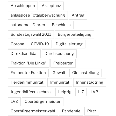
Abschleppen
Akzeptanz
anlasslose Totalüberwachung
Antrag
autonomes Fahren
Beschluss
Bundestagswahl 2021
Bürgerbeteiligung
Corona
COVID-19
Digitalisierung
Direktkandidat
Durchseuchung
Fraktion "Die Linke"
Freibeuter
Freibeuter Fraktion
Gewalt
Gleichstellung
Herdenimmunität
Immunität
Innenstadtring
Jugendhilfeausschuss
Leipzig
LIZ
LVB
LVZ
Oberbürgermeister
Oberbürgermeisterwahl
Pandemie
Pirat