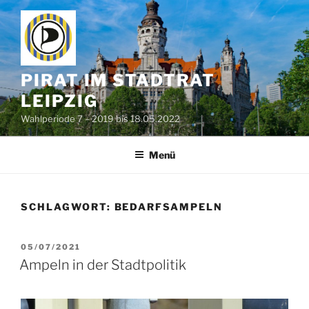
Zum
Inhalt
springen
PIRAT IM STADTRAT
LEIPZIG
Wahlperiode 7 – 2019 bis 18.05.2022
Menü
SCHLAGWORT:
BEDARFSAMPELN
VERÖFFENTLICHT
05/07/2021
AM
Ampeln in der Stadtpolitik