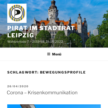
Zum
Inhalt
springen
PIRAT IM STADTRAT
LEIPZIG
Wahlperiode 7 – 2019 bis 18.05.2022
Menü
SCHLAGWORT:
BEWEGUNGSPROFILE
VERÖFFENTLICHT
26/04/2020
AM
Corona – Krisenkommunikation