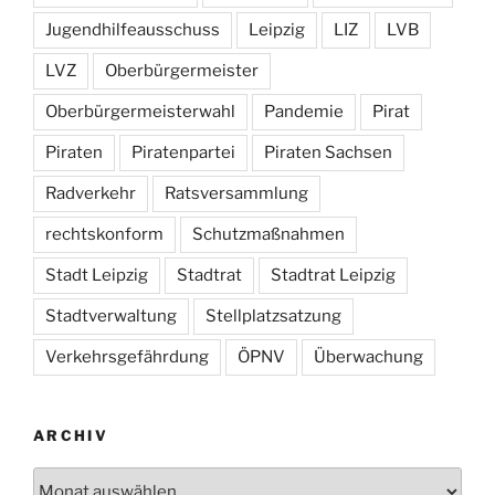
Jugendhilfeausschuss
Leipzig
LIZ
LVB
LVZ
Oberbürgermeister
Oberbürgermeisterwahl
Pandemie
Pirat
Piraten
Piratenpartei
Piraten Sachsen
Radverkehr
Ratsversammlung
rechtskonform
Schutzmaßnahmen
Stadt Leipzig
Stadtrat
Stadtrat Leipzig
Stadtverwaltung
Stellplatzsatzung
Verkehrsgefährdung
ÖPNV
Überwachung
ARCHIV
Archiv