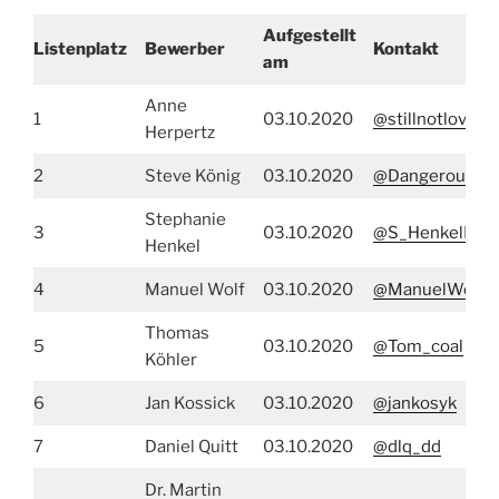
Aufgestellt
Listenplatz
Bewerber
Kontakt
am
Anne
1
03.10.2020
@stillnotlovin
Herpertz
2
Steve König
03.10.2020
@DangerousDet
Stephanie
3
03.10.2020
@S_HenkelDD
Henkel
4
Manuel Wolf
03.10.2020
@ManuelWolfD
Thomas
5
03.10.2020
@Tom_coal
Köhler
6
Jan Kossick
03.10.2020
@jankosyk
7
Daniel Quitt
03.10.2020
@dlq_dd
Dr. Martin