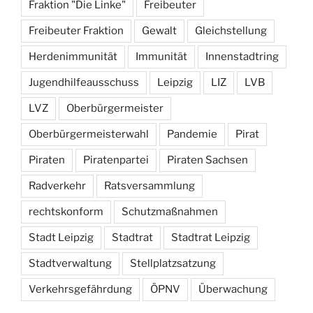
Fraktion "Die Linke"
Freibeuter
Freibeuter Fraktion
Gewalt
Gleichstellung
Herdenimmunität
Immunität
Innenstadtring
Jugendhilfeausschuss
Leipzig
LIZ
LVB
LVZ
Oberbürgermeister
Oberbürgermeisterwahl
Pandemie
Pirat
Piraten
Piratenpartei
Piraten Sachsen
Radverkehr
Ratsversammlung
rechtskonform
Schutzmaßnahmen
Stadt Leipzig
Stadtrat
Stadtrat Leipzig
Stadtverwaltung
Stellplatzsatzung
Verkehrsgefährdung
ÖPNV
Überwachung