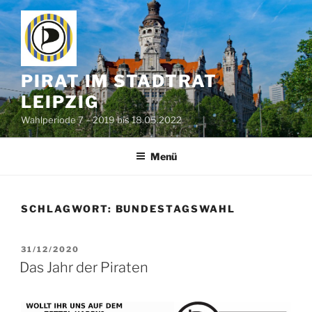
Zum
Inhalt
springen
PIRAT IM STADTRAT
LEIPZIG
Wahlperiode 7 – 2019 bis 18.05.2022
Menü
SCHLAGWORT:
BUNDESTAGSWAHL
VERÖFFENTLICHT
31/12/2020
AM
Das Jahr der Piraten