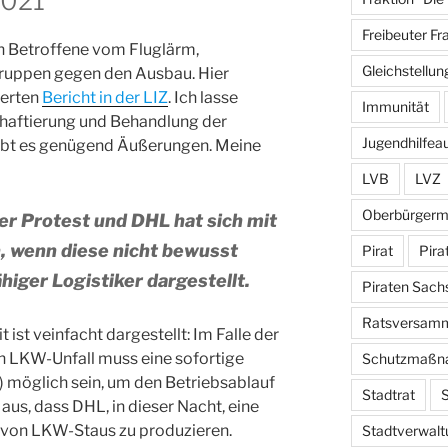
2021
Freibeuter Fr
n Betroffene vom Fluglärm,
Gleichstellun
gruppen gegen den Ausbau. Hier
ierten
Bericht in der LIZ
. Ich lasse
Immunität
nhaftierung und Behandlung der
Jugendhilfea
ibt es genügend Äußerungen. Meine
LVB
LVZ
Oberbürgerm
iler Protest und DHL hat sich mit
, wenn diese nicht bewusst
Pirat
Pira
higer Logistiker dargestellt.
Piraten Sach
Ratsversam
ist veinfacht dargestellt: Im Falle der
n LKW-Unfall muss eine sofortige
Schutzmaßn
n) möglich sein, um den Betriebsablauf
Stadtrat
S
 aus, dass DHL, in dieser Nacht, eine
 von LKW-Staus zu produzieren.
Stadtverwalt