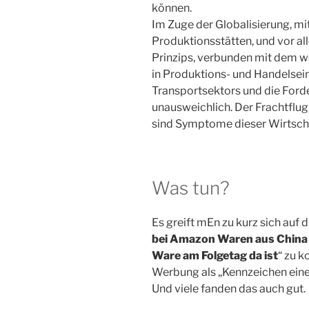
können.
Im Zuge der Globalisierung, mi
Produktionsstätten, und vor al
Prinzips, verbunden mit dem w
in Produktions- und Handelsei
Transportsektors und die Ford
unausweichlich. Der Frachtflu
sind Symptome dieser Wirtscha
Was tun?
Es greift mEn zu kurz sich auf
bei Amazon Waren aus China b
Ware am Folgetag da ist
“ zu k
Werbung als „Kennzeichen eine
Und viele fanden das auch gut.