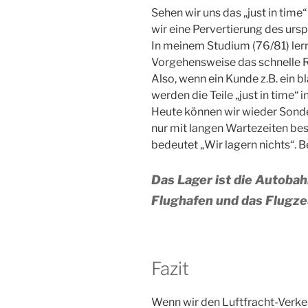
Sehen wir uns das „just in time
wir eine Pervertierung des urs
In meinem Studium (76/81) lern
Vorgehensweise das schnelle R
Also, wenn ein Kunde z.B. ein b
werden die Teile „just in time“ i
Heute können wir wieder Sonde
nur mit langen Wartezeiten beste
bedeutet „Wir lagern nichts“. 
Das Lager ist die Autobahn
Flughafen und das Flugze
Fazit
Wenn wir den Luftfracht-Verke