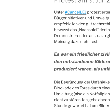
Protest am 9. Juli 
Unter
#CancelLEJ
protestierte
Bürgerinitiativen und Umwelt
empfehle ich den gut recherch
bewusst das „Nachspiel“ der I
Demonstrierenden aus, dazu g
Meinung dazu steht fest:
Es war ein friedlicher ziv
den entstandenen Bildern
produziert waren, als unfä
Die Begründung der Unfähigkeit 
Blockade des Tores durch eine
Umleitung (also ein Notfallpla
nicht zu stören. Ich gehe davon
Stunde gewartet hat um Bilder