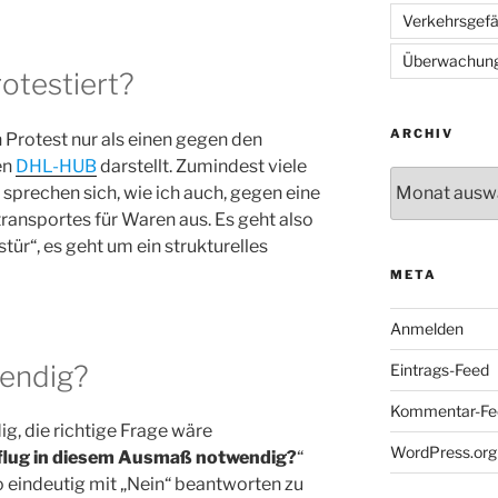
Verkehrsgef
Überwachun
otestiert?
ARCHIV
n Protest nur als einen gegen den
en
DHL-HUB
darstellt. Zumindest viele
Archiv
rechen sich, wie ich auch, gegen eine
ransportes für Waren aus. Es geht also
tür“, es geht um ein strukturelles
META
Anmelden
wendig?
Eintrags-Feed
Kommentar-Fe
ig, die richtige Frage wäre
WordPress.org
tflug in diesem Ausmaß notwendig?
“
 eindeutig mit „Nein“ beantworten zu