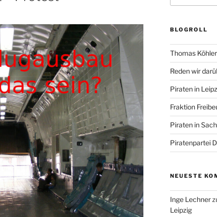
BLOGROLL
Thomas Köhler 
Reden wir darü
Piraten in Leipz
Fraktion Freibe
Piraten in Sac
Piratenpartei 
NEUESTE KO
Inge Lechner
z
Leipzig