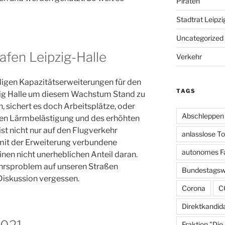
Piraten
Stadtrat Leipzi
Uncategorized
fen Leipzig-Halle
Verkehr
digen Kapazitätserweiterungen für den
TAGS
zig Halle um diesem Wachstum Stand zu
, sichert es doch Arbeitsplätze, oder
Abschleppen
en Lärmbelästigung und des erhöhten
st nicht nur auf den Flugverkehr
anlasslose T
 mit der Erweiterung verbundene
autonomes F
en nicht unerheblichen Anteil daran.
ehrsproblem auf unseren Straßen
Bundestagsw
 Diskussion vergessen.
Corona
C
Direktkandid
Fraktion "Die