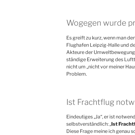
Wogegen wurde pr
Es greift zu kurz, wenn man de
Flughafen Leipzig-Halle und d
Akteure der Umweltbewegung sp
ständige Erweiterung des Luftt
nicht um „nicht vor meiner Haus
Problem.
Ist Frachtflug not
Eindeutiges „Ja“, er ist notwend
selbstverständlich: „
Ist Frach
Diese Frage meine ich genau so