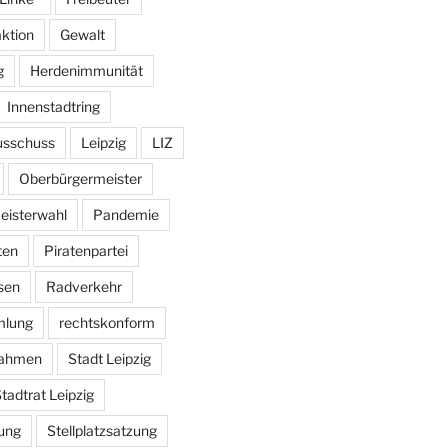
aktion
Gewalt
g
Herdenimmunität
Innenstadtring
usschuss
Leipzig
LIZ
Oberbürgermeister
eisterwahl
Pandemie
ten
Piratenpartei
sen
Radverkehr
mlung
rechtskonform
ahmen
Stadt Leipzig
tadtrat Leipzig
ung
Stellplatzsatzung