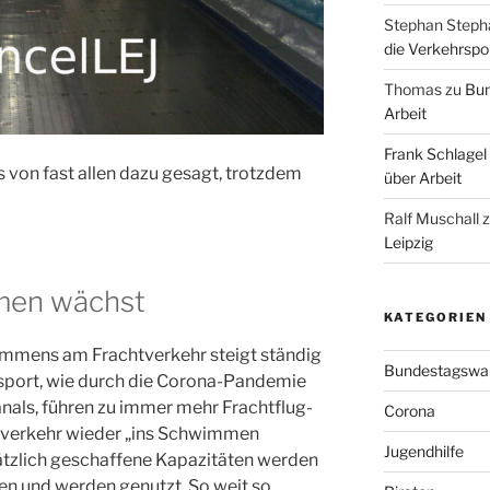
Stephan Steph
die Verkehrspoli
Thomas
zu
Bun
Arbeit
Frank Schlagel
les von fast allen dazu gesagt, trotzdem
über Arbeit
Ralf Muschall
Leipzig
men wächst
KATEGORIEN
ommens am Frachtverkehr steigt ständig
Bundestagswa
sport, wie durch die Corona-Pandemie
nals, führen zu immer mehr Frachtflug-
Corona
fsverkehr wieder „ins Schwimmen
Jugendhilfe
ätzlich geschaffene Kapazitäten werden
ben und werden genutzt. So weit so