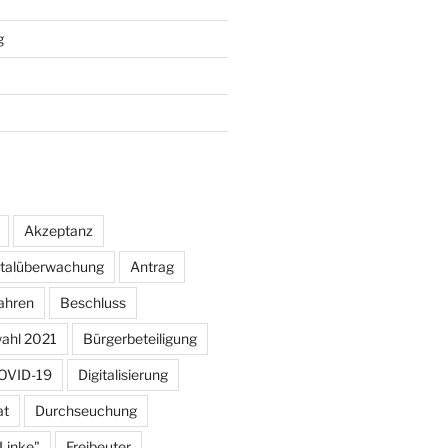
g
Akzeptanz
otalüberwachung
Antrag
ahren
Beschluss
ahl 2021
Bürgerbeteiligung
OVID-19
Digitalisierung
at
Durchseuchung
 Linke"
Freibeuter