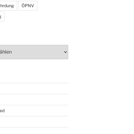
ährdung
ÖPNV
g
ed