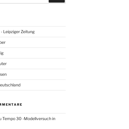
- Leipziger Zeitung
ber
ig
uter
hsen
Deutschland
MMENTARE
u
Tempo 30 -Modellversuch in