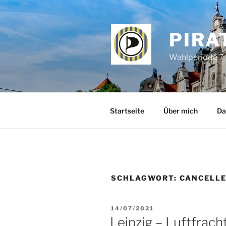
Zum
Inhalt
springen
PIRA
Wahlperiode 7 
Startseite
Über mich
Da
SCHLAGWORT:
CANCELLE
VERÖFFENTLICHT
14/07/2021
AM
Leipzig – Luftfrach