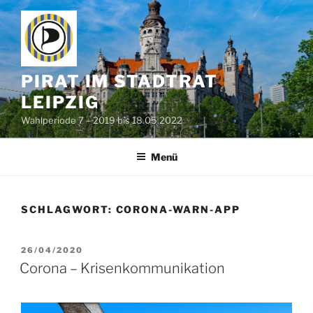
Zum
Inhalt
springen
PIRAT IM STADTRAT
LEIPZIG
Wahlperiode 7 – 2019 bis 18.05.2022
Menü
SCHLAGWORT:
CORONA-WARN-APP
VERÖFFENTLICHT
26/04/2020
AM
Corona – Krisenkommunikation