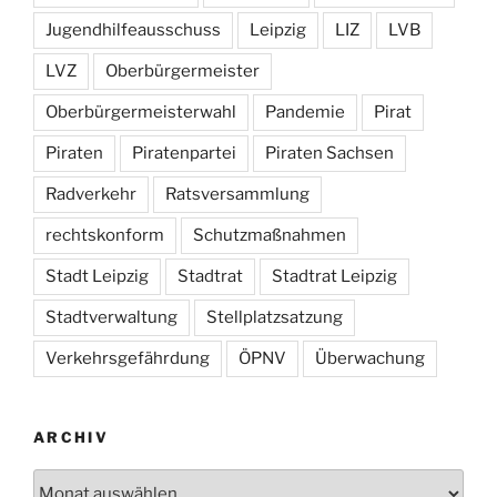
Jugendhilfeausschuss
Leipzig
LIZ
LVB
LVZ
Oberbürgermeister
Oberbürgermeisterwahl
Pandemie
Pirat
Piraten
Piratenpartei
Piraten Sachsen
Radverkehr
Ratsversammlung
rechtskonform
Schutzmaßnahmen
Stadt Leipzig
Stadtrat
Stadtrat Leipzig
Stadtverwaltung
Stellplatzsatzung
Verkehrsgefährdung
ÖPNV
Überwachung
ARCHIV
Archiv