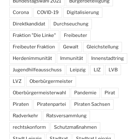
Bundestagswahl 2021
Bürgerbeteiligung
Corona
COVID-19
Digitalisierung
Direktkandidat
Durchseuchung
Fraktion "Die Linke"
Freibeuter
Freibeuter Fraktion
Gewalt
Gleichstellung
Herdenimmunität
Immunität
Innenstadtring
Jugendhilfeausschuss
Leipzig
LIZ
LVB
LVZ
Oberbürgermeister
Oberbürgermeisterwahl
Pandemie
Pirat
Piraten
Piratenpartei
Piraten Sachsen
Radverkehr
Ratsversammlung
rechtskonform
Schutzmaßnahmen
Stadt Leipzig
Stadtrat
Stadtrat Leipzig