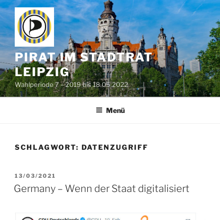
Zum
Inhalt
springen
PIRAT IM STADTRAT
LEIPZIG
Wahlperiode 7 – 2019 bis 18.05.2022
Menü
SCHLAGWORT:
DATENZUGRIFF
VERÖFFENTLICHT
13/03/2021
AM
Germany – Wenn der Staat digitalisiert