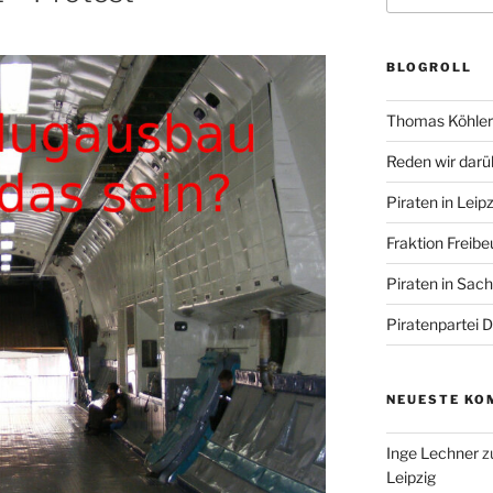
BLOGROLL
Thomas Köhler 
Reden wir darü
Piraten in Leipz
Fraktion Freibe
Piraten in Sac
Piratenpartei 
NEUESTE KO
Inge Lechner
z
Leipzig