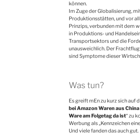
können.
Im Zuge der Globalisierung, mi
Produktionsstätten, und vor al
Prinzips, verbunden mit dem w
in Produktions- und Handelsei
Transportsektors und die Ford
unausweichlich. Der Frachtflu
sind Symptome dieser Wirtscha
Was tun?
Es greift mEn zu kurz sich auf
bei Amazon Waren aus China b
Ware am Folgetag da ist
“ zu k
Werbung als „Kennzeichen eine
Und viele fanden das auch gut.