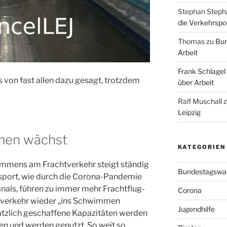
Stephan Steph
die Verkehrspoli
Thomas
zu
Bun
Arbeit
Frank Schlagel
les von fast allen dazu gesagt, trotzdem
über Arbeit
Ralf Muschall
Leipzig
men wächst
KATEGORIEN
ommens am Frachtverkehr steigt ständig
Bundestagswa
sport, wie durch die Corona-Pandemie
nals, führen zu immer mehr Frachtflug-
Corona
fsverkehr wieder „ins Schwimmen
Jugendhilfe
ätzlich geschaffene Kapazitäten werden
ben und werden genutzt. So weit so