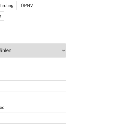
ährdung
ÖPNV
g
ed