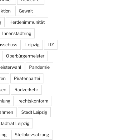
aktion
Gewalt
g
Herdenimmunität
Innenstadtring
usschuss
Leipzig
LIZ
Oberbürgermeister
eisterwahl
Pandemie
ten
Piratenpartei
sen
Radverkehr
mlung
rechtskonform
ahmen
Stadt Leipzig
tadtrat Leipzig
ung
Stellplatzsatzung