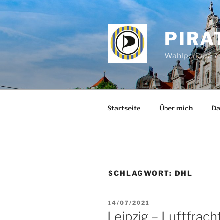
Zum
Inhalt
springen
PIRA
Wahlperiode 7 
Startseite
Über mich
Da
SCHLAGWORT:
DHL
VERÖFFENTLICHT
14/07/2021
AM
Leipzig – Luftfrach