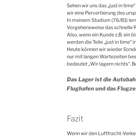
Sehen wir uns das „just in time
wir eine Pervertierung des urs
In meinem Studium (76/81) lern
Vorgehensweise das schnelle R
Also, wenn ein Kunde z.B. ein b
werden die Teile „just in time“ i
Heute können wir wieder Sonde
nur mit langen Wartezeiten beste
bedeutet „Wir lagern nichts“. 
Das Lager ist die Autobahn
Flughafen und das Flugze
Fazit
Wenn wir den Luftfracht-Verke