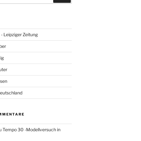
- Leipziger Zeitung
ber
ig
uter
hsen
Deutschland
MMENTARE
u
Tempo 30 -Modellversuch in