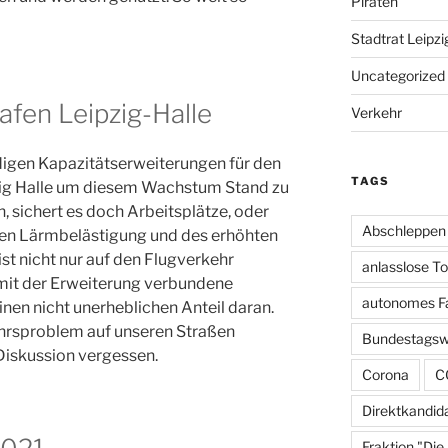
Piraten
Stadtrat Leipzi
Uncategorized
fen Leipzig-Halle
Verkehr
digen Kapazitätserweiterungen für den
TAGS
zig Halle um diesem Wachstum Stand zu
, sichert es doch Arbeitsplätze, oder
Abschleppen
en Lärmbelästigung und des erhöhten
st nicht nur auf den Flugverkehr
anlasslose T
 mit der Erweiterung verbundene
autonomes F
en nicht unerheblichen Anteil daran.
ehrsproblem auf unseren Straßen
Bundestagsw
 Diskussion vergessen.
Corona
C
Direktkandid
Fraktion "Die