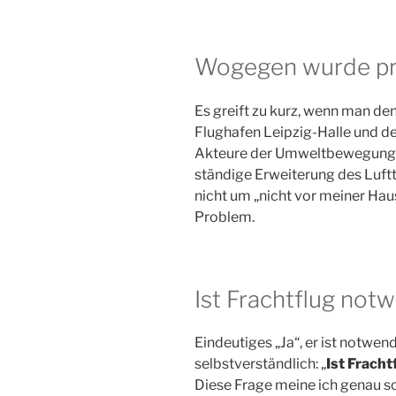
Wogegen wurde pr
Es greift zu kurz, wenn man de
Flughafen Leipzig-Halle und d
Akteure der Umweltbewegung sp
ständige Erweiterung des Luftt
nicht um „nicht vor meiner Haus
Problem.
Ist Frachtflug not
Eindeutiges „Ja“, er ist notwend
selbstverständlich: „
Ist Frach
Diese Frage meine ich genau so