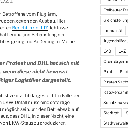
2021
Freibeuter Fr
n Betroffene vom Fluglärm,
Gleichstellun
gruppen gegen den Ausbau. Hier
ierten
Bericht in der LIZ
. Ich lasse
Immunität
nhaftierung und Behandlung der
Jugendhilfea
ibt es genügend Äußerungen. Meine
LVB
LVZ
Oberbürgerm
iler Protest und DHL hat sich mit
, wenn diese nicht bewusst
Pirat
Pira
higer Logistiker dargestellt.
Piraten Sach
Ratsversam
ist veinfacht dargestellt: Im Falle der
n LKW-Unfall muss eine sofortige
Schutzmaßn
n) möglich sein, um den Betriebsablauf
Stadtrat
S
 aus, dass DHL, in dieser Nacht, eine
 von LKW-Staus zu produzieren.
Stadtverwalt