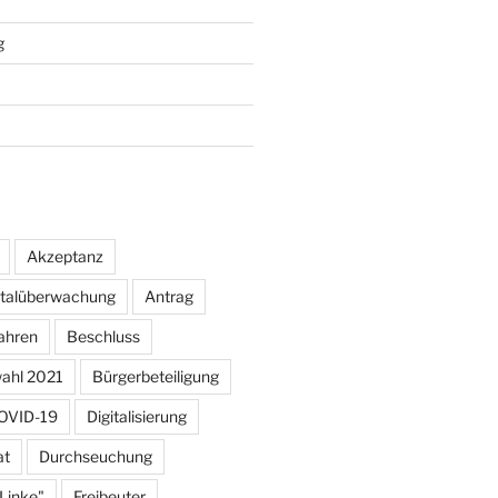
g
Akzeptanz
otalüberwachung
Antrag
ahren
Beschluss
ahl 2021
Bürgerbeteiligung
OVID-19
Digitalisierung
at
Durchseuchung
 Linke"
Freibeuter