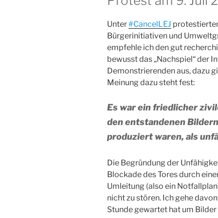
Protest am 9. Juli 
Unter
#CancelLEJ
protestierte
Bürgerinitiativen und Umwelt
empfehle ich den gut recherch
bewusst das „Nachspiel“ der I
Demonstrierenden aus, dazu g
Meinung dazu steht fest:
Es war ein friedlicher ziv
den entstandenen Bildern
produziert waren, als unfä
Die Begründung der Unfähigkeit 
Blockade des Tores durch eine
Umleitung (also ein Notfallpla
nicht zu stören. Ich gehe davon
Stunde gewartet hat um Bilder