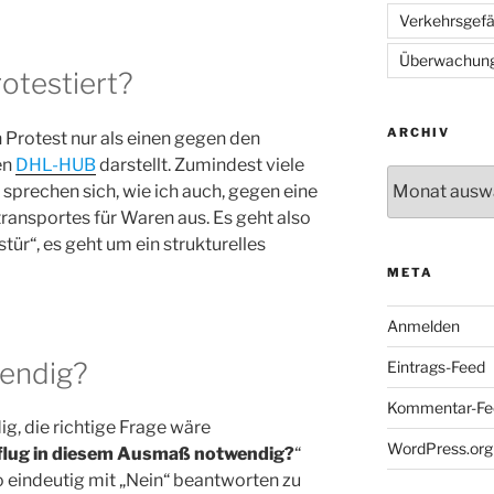
Verkehrsgef
Überwachun
otestiert?
ARCHIV
n Protest nur als einen gegen den
en
DHL-HUB
darstellt. Zumindest viele
Archiv
rechen sich, wie ich auch, gegen eine
ransportes für Waren aus. Es geht also
tür“, es geht um ein strukturelles
META
Anmelden
wendig?
Eintrags-Feed
Kommentar-Fe
ig, die richtige Frage wäre
WordPress.org
tflug in diesem Ausmaß notwendig?
“
 eindeutig mit „Nein“ beantworten zu