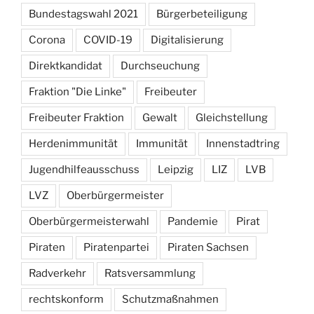
Bundestagswahl 2021
Bürgerbeteiligung
Corona
COVID-19
Digitalisierung
Direktkandidat
Durchseuchung
Fraktion "Die Linke"
Freibeuter
Freibeuter Fraktion
Gewalt
Gleichstellung
Herdenimmunität
Immunität
Innenstadtring
Jugendhilfeausschuss
Leipzig
LIZ
LVB
LVZ
Oberbürgermeister
Oberbürgermeisterwahl
Pandemie
Pirat
Piraten
Piratenpartei
Piraten Sachsen
Radverkehr
Ratsversammlung
rechtskonform
Schutzmaßnahmen