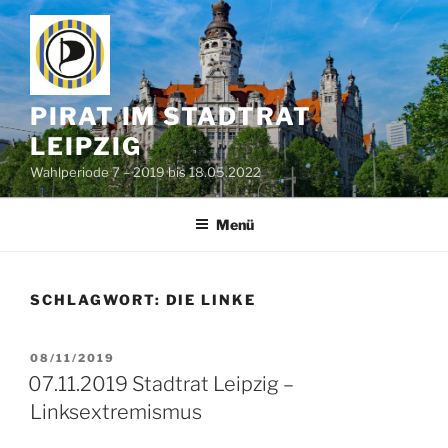
Zum
Inhalt
springen
PIRAT IM STADTRAT
LEIPZIG
Wahlperiode 7 – 2019 bis 18.05.2022
Menü
SCHLAGWORT:
DIE LINKE
VERÖFFENTLICHT
08/11/2019
AM
07.11.2019 Stadtrat Leipzig –
Linksextremismus