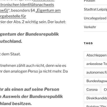
Piraten
tronischen Identitätsnachweis
Stadtrat Leipzi
uswG)
“, besonders §4
„Eigentum am
rgabestelle für
Uncategorized
ier der Abs. 2 wichtig sein. Der lautet:
Verkehr
Eigentum der Bundesrepublik
utschland.
TAGS
 dem Staat.
Abschleppen
anlasslose T
nehmen zählt auch nicht, denn wie es
hr den analogen Perso ja nicht mehr. Da
autonomes F
Bundestagsw
r als einen auf seine Person
Corona
C
en Ausweis der Bundesrepublik
Direktkandid
hland besitzen.
Fraktion "Die