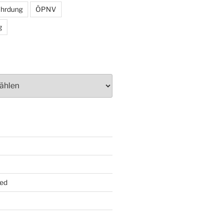
ährdung
ÖPNV
g
ed