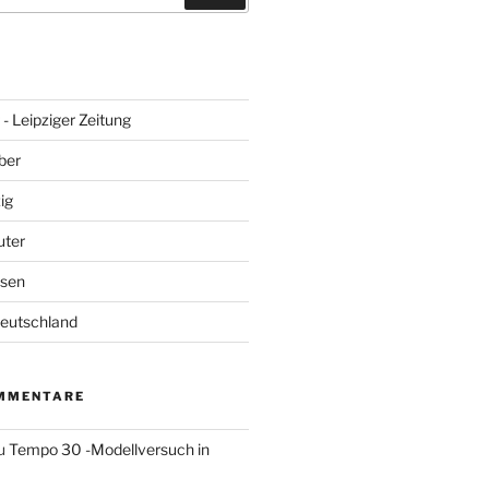
- Leipziger Zeitung
ber
ig
uter
hsen
Deutschland
MMENTARE
u
Tempo 30 -Modellversuch in