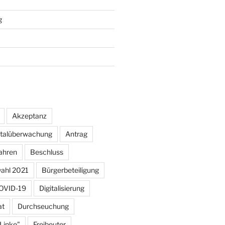
g
Akzeptanz
otalüberwachung
Antrag
ahren
Beschluss
ahl 2021
Bürgerbeteiligung
OVID-19
Digitalisierung
at
Durchseuchung
 Linke"
Freibeuter