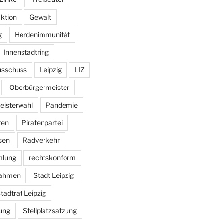
aktion
Gewalt
g
Herdenimmunität
Innenstadtring
usschuss
Leipzig
LIZ
Oberbürgermeister
eisterwahl
Pandemie
ten
Piratenpartei
sen
Radverkehr
mlung
rechtskonform
ahmen
Stadt Leipzig
tadtrat Leipzig
ung
Stellplatzsatzung