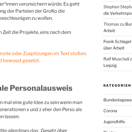
er*innen verunsichern würde. Es geht
Stephan Steph
g der Parteien der GroKo die
die Verkehrspoli
 beschleunigen zu wollen.
Thomas
zu
Bun
Arbeit
 Zeit die Projekte, eins nach dem
Frank Schlagel
über Arbeit
Ironie oder Zuspitzungen im Text stoßen,
Ralf Muschall
nd bewusst gesetzt.
Leipzig
tale Personalausweis
KATEGORIEN
Bundestagswa
on mal eine gute Idee zu sein wenn man
nerationen x und z eher den Perso als
Corona
n lassen.
Jugendhilfe
lte allerdings das „
Gesetz über