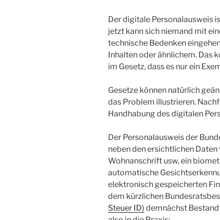
Der digitale Personalausweis i
jetzt kann sich niemand mit ein
technische Bedenken eingehen, 
Inhalten oder ähnlichem. Das k
im Gesetz, dass es nur ein Exem
Gesetze können natürlich geän
das Problem illustrieren. Nachf
Handhabung des digitalen Pers
Der Personalausweis der Bunde
neben den ersichtlichen Date
Wohnanschrift usw, ein biomet
automatische Gesichtserkennu
elektronisch gespeicherten Fin
dem kürzlichen Bundesratsbes
Steuer ID)
demnächst Bestandte
also in die Praxis: