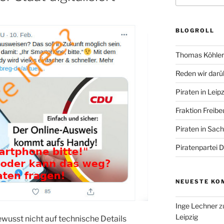
BLOGROLL
Thomas Köhler 
Reden wir darü
Piraten in Leipz
Fraktion Freibe
Piraten in Sac
Piratenpartei 
NEUESTE KO
Inge Lechner
z
Leipzig
wusst nicht auf technische Details