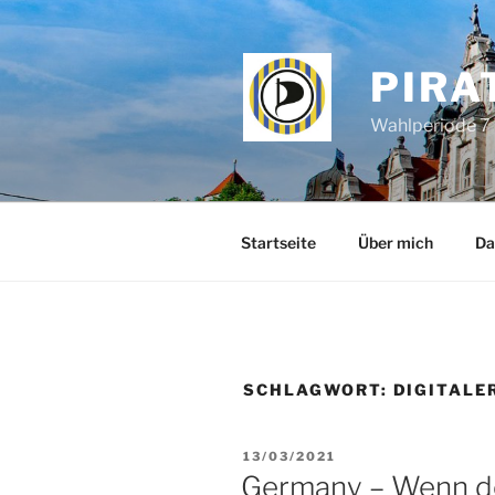
Zum
Inhalt
springen
PIRA
Wahlperiode 7 
Startseite
Über mich
Da
SCHLAGWORT:
DIGITALE
VERÖFFENTLICHT
13/03/2021
AM
Germany – Wenn der