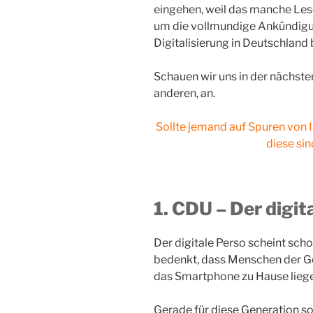
eingehen, weil das manche Les
um die vollmundige Ankündigun
Digitalisierung in Deutschland
Schauen wir uns in der nächsten
anderen, an.
Sollte jemand auf Spuren von 
diese si
1. CDU – Der digi
Der digitale Perso scheint sch
bedenkt, dass Menschen der Ge
das Smartphone zu Hause liege
Gerade für diese Generation sol