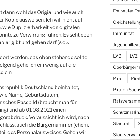
Freibeuter Fr
st dann wohl das Origial und wie auch
er Kopie ausweisen. Ich will nicht auf
Gleichstellun
wie Duplizierbarkeit von digitalen
Immunität
önnte zu Verwirrung führen. Es seht eben
plar gibt und geben darf (s.o.).
Jugendhilfea
LVB
LVZ
dert werden, das oben stehende sollte
olgend gehe ich ein wenig auf die
Oberbürgerm
o ein.
Pirat
Pira
srepublik Deutschland beinhaltet,
Piraten Sach
n wie Name, Geburtsdatum,
Ratsversam
risches Passbild (braucht man für
ng) und ab 01.08.2021 einen
Schutzmaßn
gerabdruck. Voraussichtlich wird, nach
Stadtrat
S
chluss, auch die
Bürgernummer (ehem.
il des Personalausweises. Gehen wir
Stadtverwalt