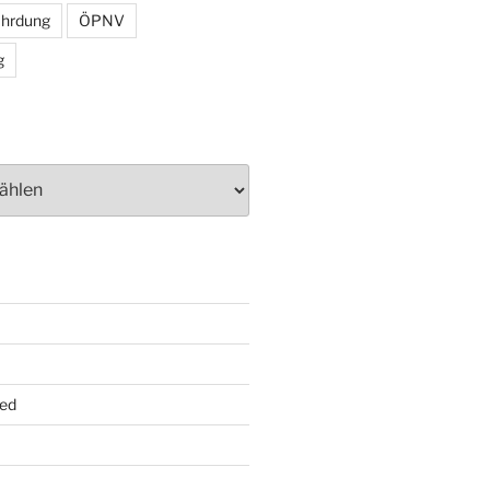
ährdung
ÖPNV
g
ed