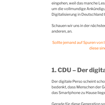
eingehen, weil das manche Les
um die vollmundige Ankündigun
Digitalisierung in Deutschland
Schauen wir uns in der nächsten
anderen, an.
Sollte jemand auf Spuren von 
diese si
1. CDU – Der digi
Der digitale Perso scheint sch
bedenkt, dass Menschen der Ge
das Smartphone zu Hause liege
Gerade für diese Generation sol