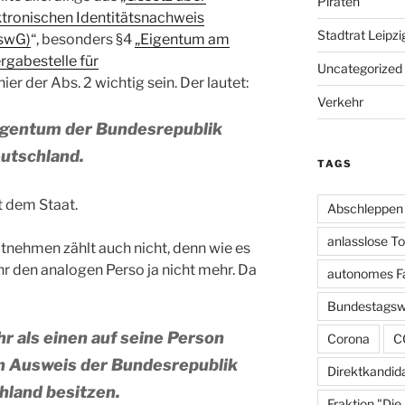
Piraten
tronischen Identitätsnachweis
Stadtrat Leipzi
uswG)
“, besonders §4
„Eigentum am
rgabestelle für
Uncategorized
ier der Abs. 2 wichtig sein. Der lautet:
Verkehr
Eigentum der Bundesrepublik
utschland.
TAGS
 dem Staat.
Abschleppen
anlasslose T
nehmen zählt auch nicht, denn wie es
hr den analogen Perso ja nicht mehr. Da
autonomes F
Bundestagsw
r als einen auf seine Person
Corona
C
en Ausweis der Bundesrepublik
Direktkandid
hland besitzen.
Fraktion "Die