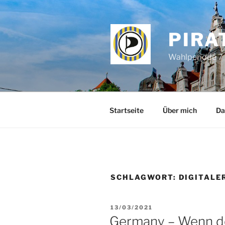
Zum
Inhalt
springen
PIRA
Wahlperiode 7 
Startseite
Über mich
Da
SCHLAGWORT:
DIGITALE
VERÖFFENTLICHT
13/03/2021
AM
Germany – Wenn der