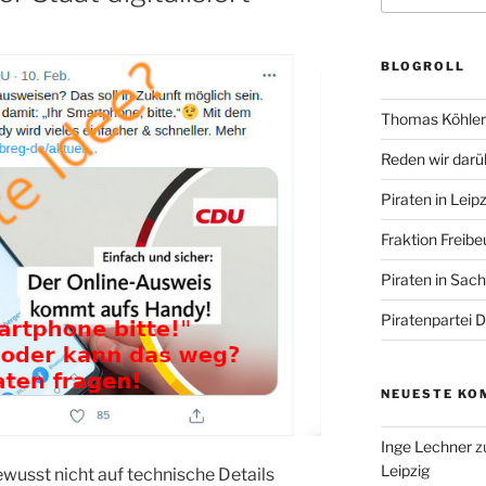
BLOGROLL
Thomas Köhler 
Reden wir darü
Piraten in Leipz
Fraktion Freibe
Piraten in Sac
Piratenpartei 
NEUESTE KO
Inge Lechner
z
Leipzig
wusst nicht auf technische Details