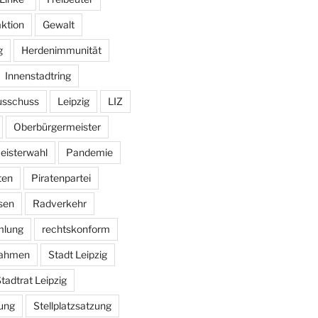
aktion
Gewalt
g
Herdenimmunität
Innenstadtring
usschuss
Leipzig
LIZ
Oberbürgermeister
eisterwahl
Pandemie
ten
Piratenpartei
sen
Radverkehr
mlung
rechtskonform
ahmen
Stadt Leipzig
tadtrat Leipzig
ung
Stellplatzsatzung