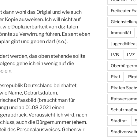
Freibeuter Fr
st dann wohl das Origial und wie auch
er Kopie ausweisen. Ich will nicht auf
Gleichstellun
wie Duplizierbarkeit von digitalen
Immunität
önnte zu Verwirrung führen. Es seht eben
plar gibt und geben darf (s.o.).
Jugendhilfea
LVB
LVZ
dert werden, das oben stehende sollte
olgend gehe ich ein wenig auf die
Oberbürgerm
o ein.
Pirat
Pira
srepublik Deutschland beinhaltet,
Piraten Sach
n wie Name, Geburtsdatum,
Ratsversam
risches Passbild (braucht man für
ng) und ab 01.08.2021 einen
Schutzmaßn
gerabdruck. Voraussichtlich wird, nach
Stadtrat
S
chluss, auch die
Bürgernummer (ehem.
il des Personalausweises. Gehen wir
Stadtverwalt