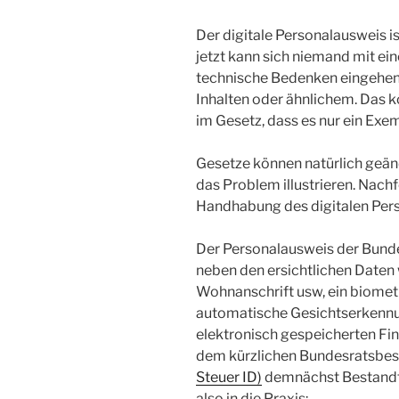
Der digitale Personalausweis i
jetzt kann sich niemand mit ein
technische Bedenken eingehen, 
Inhalten oder ähnlichem. Das k
im Gesetz, dass es nur ein Exem
Gesetze können natürlich geän
das Problem illustrieren. Nachf
Handhabung des digitalen Pers
Der Personalausweis der Bunde
neben den ersichtlichen Date
Wohnanschrift usw, ein biomet
automatische Gesichtserkennu
elektronisch gespeicherten Fin
dem kürzlichen Bundesratsbes
Steuer ID)
demnächst Bestandte
also in die Praxis: