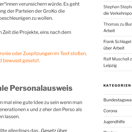
er*innen verunsichern würde. Es geht
Stephan Steph
g der Parteien der GroKo die
die Verkehrspoli
 beschleunigen zu wollen.
Thomas
zu
Bun
Arbeit
 Zeit die Projekte, eins nach dem
Frank Schlagel
über Arbeit
Ironie oder Zuspitzungen im Text stoßen,
Ralf Muschall
nd bewusst gesetzt.
Leipzig
tale Personalausweis
KATEGORIEN
Bundestagswa
on mal eine gute Idee zu sein wenn man
nerationen x und z eher den Perso als
Corona
n lassen.
Jugendhilfe
lte allerdings das „
Gesetz über