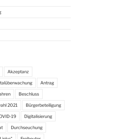
g
Akzeptanz
otalüberwachung
Antrag
ahren
Beschluss
ahl 2021
Bürgerbeteiligung
OVID-19
Digitalisierung
at
Durchseuchung
 Linke"
Freibeuter