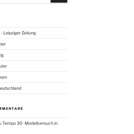
- Leipziger Zeitung
ber
ig
uter
hsen
Deutschland
MMENTARE
u
Tempo 30 -Modellversuch in