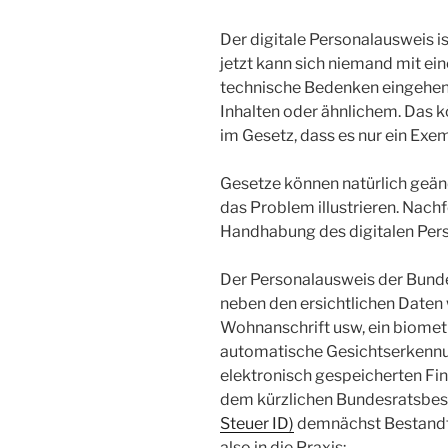
Der digitale Personalausweis i
jetzt kann sich niemand mit ein
technische Bedenken eingehen, 
Inhalten oder ähnlichem. Das k
im Gesetz, dass es nur ein Exem
Gesetze können natürlich geän
das Problem illustrieren. Nachf
Handhabung des digitalen Pers
Der Personalausweis der Bunde
neben den ersichtlichen Date
Wohnanschrift usw, ein biomet
automatische Gesichtserkennu
elektronisch gespeicherten Fin
dem kürzlichen Bundesratsbes
Steuer ID)
demnächst Bestandte
also in die Praxis: