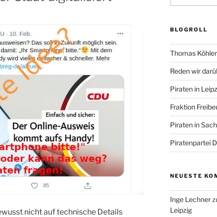
BLOGROLL
Thomas Köhler 
Reden wir darü
Piraten in Leipz
Fraktion Freibe
Piraten in Sac
Piratenpartei 
NEUESTE KO
Inge Lechner
z
Leipzig
wusst nicht auf technische Details