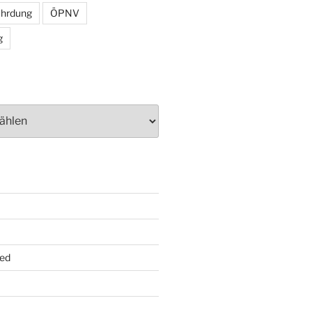
ährdung
ÖPNV
g
ed