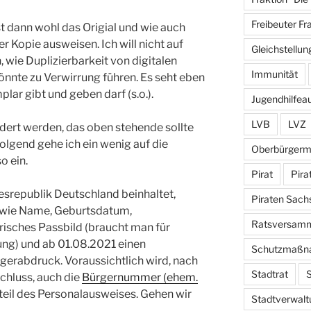
Freibeuter Fr
st dann wohl das Origial und wie auch
er Kopie ausweisen. Ich will nicht auf
Gleichstellun
wie Duplizierbarkeit von digitalen
Immunität
önnte zu Verwirrung führen. Es seht eben
plar gibt und geben darf (s.o.).
Jugendhilfea
LVB
LVZ
dert werden, das oben stehende sollte
olgend gehe ich ein wenig auf die
Oberbürgerm
o ein.
Pirat
Pira
srepublik Deutschland beinhaltet,
Piraten Sach
n wie Name, Geburtsdatum,
Ratsversam
risches Passbild (braucht man für
ng) und ab 01.08.2021 einen
Schutzmaßn
gerabdruck. Voraussichtlich wird, nach
Stadtrat
S
chluss, auch die
Bürgernummer (ehem.
il des Personalausweises. Gehen wir
Stadtverwalt