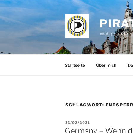
Zum
Inhalt
springen
PIRA
Wahlperiode 7 
Startseite
Über mich
Da
SCHLAGWORT:
ENTSPER
VERÖFFENTLICHT
13/03/2021
AM
Germany – Wenn der