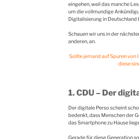
eingehen, weil das manche Les
um die vollmundige Ankündigun
Digitalisierung in Deutschland
Schauen wir uns in der nächsten
anderen, an.
Sollte jemand auf Spuren von 
diese si
1. CDU – Der digi
Der digitale Perso scheint sch
bedenkt, dass Menschen der Ge
das Smartphone zu Hause liege
Gerade für diese Generation sol