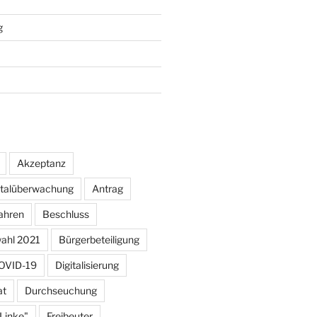
g
Akzeptanz
otalüberwachung
Antrag
ahren
Beschluss
ahl 2021
Bürgerbeteiligung
OVID-19
Digitalisierung
at
Durchseuchung
 Linke"
Freibeuter