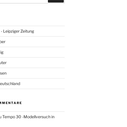
- Leipziger Zeitung
ber
ig
uter
hsen
Deutschland
MMENTARE
u
Tempo 30 -Modellversuch in