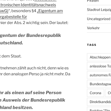
Piraten
tronischen Identitätsnachweis
Stadtrat Leipzi
uswG)
“, besonders §4
„Eigentum am
rgabestelle für
Uncategorized
ier der Abs. 2 wichtig sein. Der lautet:
Verkehr
Eigentum der Bundesrepublik
utschland.
TAGS
 dem Staat.
Abschleppen
anlasslose T
nehmen zählt auch nicht, denn wie es
hr den analogen Perso ja nicht mehr. Da
autonomes F
Bundestagsw
r als einen auf seine Person
Corona
C
en Ausweis der Bundesrepublik
Direktkandid
hland besitzen.
Fraktion "Die