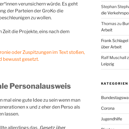
er*innen verunsichern würde. Es geht
Stephan Steph
g der Parteien der GroKo die
die Verkehrspoli
 beschleunigen zu wollen.
Thomas
zu
Bun
Arbeit
 Zeit die Projekte, eins nach dem
Frank Schlagel
über Arbeit
Ironie oder Zuspitzungen im Text stoßen,
Ralf Muschall
nd bewusst gesetzt.
Leipzig
tale Personalausweis
KATEGORIEN
Bundestagswa
on mal eine gute Idee zu sein wenn man
nerationen x und z eher den Perso als
Corona
n lassen.
Jugendhilfe
lte allerdings das „
Gesetz über