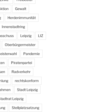
aktion
Gewalt
g
Herdenimmunität
Innenstadtring
usschuss
Leipzig
LIZ
Oberbürgermeister
eisterwahl
Pandemie
ten
Piratenpartei
sen
Radverkehr
mlung
rechtskonform
ahmen
Stadt Leipzig
tadtrat Leipzig
ung
Stellplatzsatzung