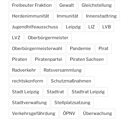
Freibeuter Fraktion
Gewalt
Gleichstellung
Herdenimmunität
Immunität
Innenstadtring
Jugendhilfeausschuss
Leipzig
LIZ
LVB
LVZ
Oberbürgermeister
Oberbürgermeisterwahl
Pandemie
Pirat
Piraten
Piratenpartei
Piraten Sachsen
Radverkehr
Ratsversammlung
rechtskonform
Schutzmaßnahmen
Stadt Leipzig
Stadtrat
Stadtrat Leipzig
Stadtverwaltung
Stellplatzsatzung
Verkehrsgefährdung
ÖPNV
Überwachung