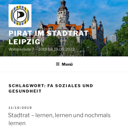
Zum
Inhalt
springen
PIRAT IM STADTRAT
LEIPZIG
Wahlperiode 7 – 2019 bis 18.05.2022
Menü
SCHLAGWORT:
FA SOZIALES UND
GESUNDHEIT
VERÖFFENTLICHT
11/10/2019
AM
Stadtrat – lernen, lernen und nochmals
lernen