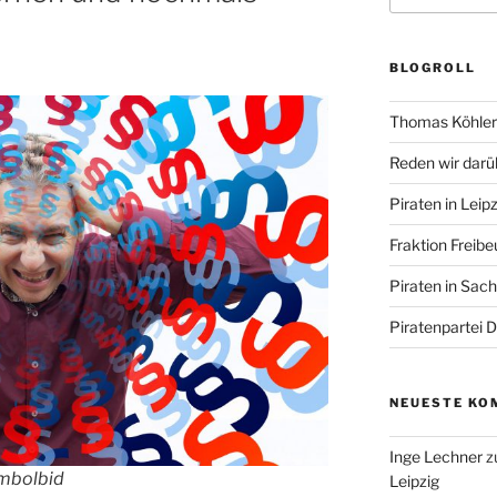
BLOGROLL
Thomas Köhler 
Reden wir darü
Piraten in Leipz
Fraktion Freibe
Piraten in Sac
Piratenpartei 
NEUESTE KO
Inge Lechner
z
ymbolbid
Leipzig