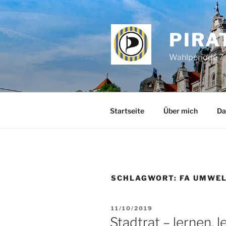
Zum
Inhalt
springen
PIRA
Wahlperiode 7 
Startseite
Über mich
Da
SCHLAGWORT:
FA UMWEL
VERÖFFENTLICHT
11/10/2019
AM
Stadtrat – lernen,