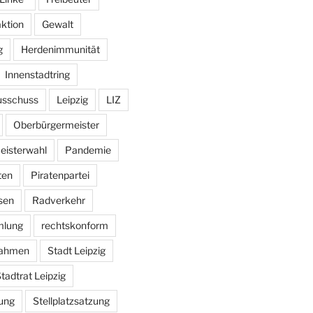
aktion
Gewalt
g
Herdenimmunität
Innenstadtring
usschuss
Leipzig
LIZ
Oberbürgermeister
eisterwahl
Pandemie
ten
Piratenpartei
sen
Radverkehr
mlung
rechtskonform
ahmen
Stadt Leipzig
tadtrat Leipzig
ung
Stellplatzsatzung