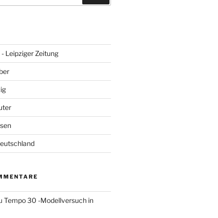
- Leipziger Zeitung
ber
ig
uter
hsen
Deutschland
MMENTARE
u
Tempo 30 -Modellversuch in