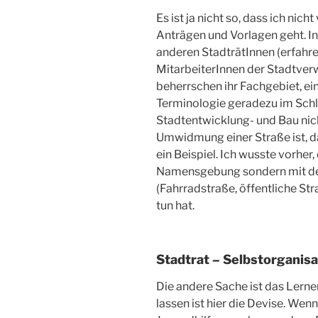
Es ist ja nicht so, dass ich ni
Anträgen und Vorlagen geht. In
anderen StadträtInnen (erfahr
MitarbeiterInnen der Stadtve
beherrschen ihr Fachgebiet, ei
Terminologie geradezu im Schla
Stadtentwicklung- und Bau ni
Umwidmung einer Straße ist, da
ein Beispiel. Ich wusste vorher
Namensgebung sondern mit der
(Fahrradstraße, öffentliche St
tun hat.
Stadtrat – Selbstorganisa
Die andere Sache ist das Lerne
lassen ist hier die Devise. We