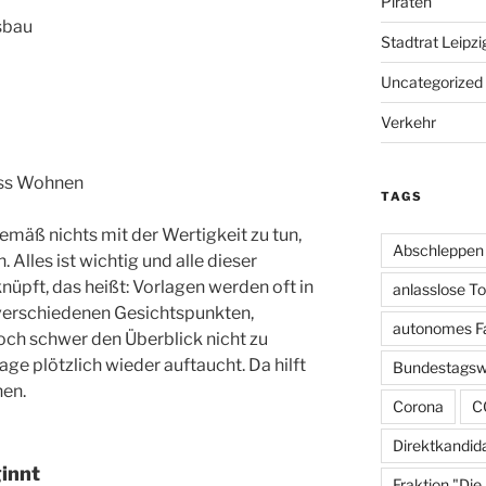
Piraten
sbau
Stadtrat Leipzi
Uncategorized
Verkehr
uss Wohnen
TAGS
emäß nichts mit der Wertigkeit zu tun,
Abschleppen
 Alles ist wichtig und alle dieser
nüpft, das heißt: Vorlagen werden oft in
anlasslose T
verschiedenen Gesichtspunkten,
autonomes F
och schwer den Überblick nicht zu
age plötzlich wieder auftaucht. Da hilft
Bundestagsw
nen.
Corona
C
Direktkandid
ginnt
Fraktion "Die