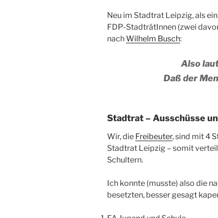
Neu im Stadtrat Leipzig, als ein
FDP-StadträtInnen (zwei davon 
nach
Wilhelm Busch
:
Also lau
Daß der Men
Stadtrat – Ausschüsse un
Wir, die
Freibeuter
, sind mit 4 
Stadtrat Leipzig – somit vertei
Schultern.
Ich konnte (musste) also die 
besetzten, besser gesagt kaper