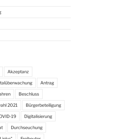
g
Akzeptanz
otalüberwachung
Antrag
ahren
Beschluss
ahl 2021
Bürgerbeteiligung
OVID-19
Digitalisierung
at
Durchseuchung
 Linke"
Freibeuter