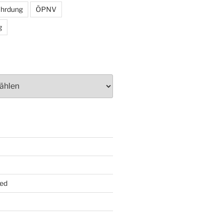
ährdung
ÖPNV
g
ed