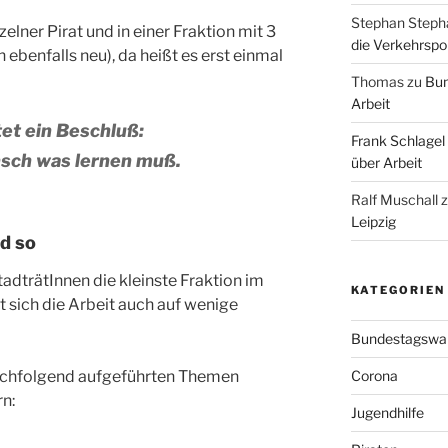
Stephan Steph
zelner Pirat und in einer Fraktion mit 3
die Verkehrspoli
ebenfalls neu), da heißt es erst einmal
Thomas
zu
Bun
Arbeit
tet ein Beschluß:
Frank Schlagel
sch was lernen muß.
über Arbeit
Ralf Muschall
Leipzig
d so
StadträtInnen die kleinste Fraktion im
KATEGORIEN
lt sich die Arbeit auch auf wenige
Bundestagswa
nachfolgend aufgeführten Themen
Corona
n:
Jugendhilfe