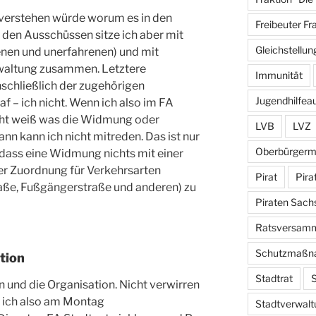
cht verstehen würde worum es in den
Freibeuter Fr
 den Ausschüssen sitze ich aber mit
Gleichstellun
enen und unerfahrenen) und mit
rwaltung zusammen. Letztere
Immunität
nschließlich der zugehörigen
Jugendhilfea
f – ich nicht. Wenn ich also im FA
cht weiß was die Widmung oder
LVB
LVZ
nn kann ich nicht mitreden. Das ist nur
Oberbürgerm
, dass eine Widmung nichts mit einer
 Zuordnung für Verkehrsarten
Pirat
Pira
raße, Fußgängerstraße und anderen) zu
Piraten Sach
Ratsversam
Schutzmaßn
tion
Stadtrat
S
n und die Organisation. Nicht verwirren
nn ich also am Montag
Stadtverwalt