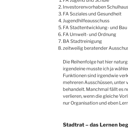
FA Jugend und Schule
Investorenvorhaben Schulhau
FA Soziales und Gesundheit
Jugendhilfeausschuss
FA Stadtentwicklung- und Bau
FA Umwelt- und Ordnung
BA Stadtreinigung
zeitweilig beratender Aussch
Die Reihenfolge hat hier naturg
irgendeine musste ich ja wählen.
Funktionen sind irgendwie verk
mehreren Ausschüssen, unter 
behandelt. Manchmal fällt es n
verlieren, wenn die gleiche Vorl
nur Organisation und eben Ler
Stadtrat – das Lernen be