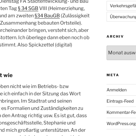
Dienstag FA Stadtentwicklung- und Bau
Verkehrsgef
sten Tag
§ 34 SGB
VIII (Heimerziehung,
und am zweiten
§34 BauGB
(Zulässigkeit
Überwachun
m Zusammenhang bebauten Ortsteile).
rcheinander bringen, versteht sich, aber
ARCHIV
tottern. Ich überlege dann eben noch ob
immt. Also Spickzettel (digital)
Archiv
t wie
META
 eben nicht wie im Betriebs- bzw
Anmelden
 ich einfach in der Sitzung das Wort
nbringen. Im Stadtrat und seinen
Eintrags-Feed
es Formalien und Zuständigkeiten zu
Kommentar-Fe
 den Antrag richtig usw. Es ist gut, dass
ionsgeschäftsstelle, Stephanie und
WordPress.org
und mich großartig unterstützen. An der