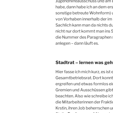
Jugendhilfeausschuss und am 
habe, dann habe ich an dem er
sonstige betreute Wohnform) 
von Vorhaben innerhalb der i
Sachlich kann man da nichts du
nicht nur dort kommt man ins S
die Nummer des Paragraphen st
anlegen – dann läuft es.
Stadtrat – lernen was geh
Hier fasse ich mich kurz, es ist
Gesamtbetriebsrat. Dort konnte
ergreifen und etwas formlos ei
Gremien und Ausschüssen gibt 
beachten. Also wie schreibe ich
die Mitarbeiterinnen der Frakt
Krstin, ihren Job beherrschen 