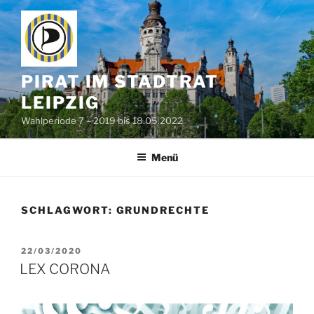
Zum
Inhalt
springen
PIRAT IM STADTRAT
LEIPZIG
Wahlperiode 7 – 2019 bis 18.05.2022
Menü
SCHLAGWORT:
GRUNDRECHTE
VERÖFFENTLICHT
22/03/2020
AM
LEX CORONA