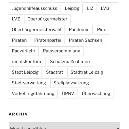
Jugendhilfeausschuss
Leipzig
LIZ
LVB
LVZ
Oberbürgermeister
Oberbürgermeisterwahl
Pandemie
Pirat
Piraten
Piratenpartei
Piraten Sachsen
Radverkehr
Ratsversammlung
rechtskonform
Schutzmaßnahmen
Stadt Leipzig
Stadtrat
Stadtrat Leipzig
Stadtverwaltung
Stellplatzsatzung
Verkehrsgefährdung
ÖPNV
Überwachung
ARCHIV
Archiv