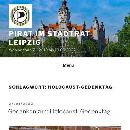
Zum
Inhalt
springen
PIRAT IM STADTRAT
LEIPZIG
Wahlperiode 7 – 2019 bis 18.05.2022
Menü
SCHLAGWORT:
HOLOCAUST-GEDENKTAG
VERÖFFENTLICHT
27/01/2022
AM
Gedanken zum Holocaust-Gedenktag