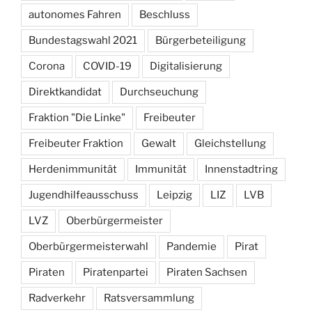
autonomes Fahren
Beschluss
Bundestagswahl 2021
Bürgerbeteiligung
Corona
COVID-19
Digitalisierung
Direktkandidat
Durchseuchung
Fraktion "Die Linke"
Freibeuter
Freibeuter Fraktion
Gewalt
Gleichstellung
Herdenimmunität
Immunität
Innenstadtring
Jugendhilfeausschuss
Leipzig
LIZ
LVB
LVZ
Oberbürgermeister
Oberbürgermeisterwahl
Pandemie
Pirat
Piraten
Piratenpartei
Piraten Sachsen
Radverkehr
Ratsversammlung