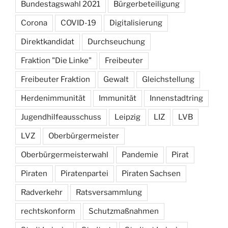
Bundestagswahl 2021
Bürgerbeteiligung
Corona
COVID-19
Digitalisierung
Direktkandidat
Durchseuchung
Fraktion "Die Linke"
Freibeuter
Freibeuter Fraktion
Gewalt
Gleichstellung
Herdenimmunität
Immunität
Innenstadtring
Jugendhilfeausschuss
Leipzig
LIZ
LVB
LVZ
Oberbürgermeister
Oberbürgermeisterwahl
Pandemie
Pirat
Piraten
Piratenpartei
Piraten Sachsen
Radverkehr
Ratsversammlung
rechtskonform
Schutzmaßnahmen