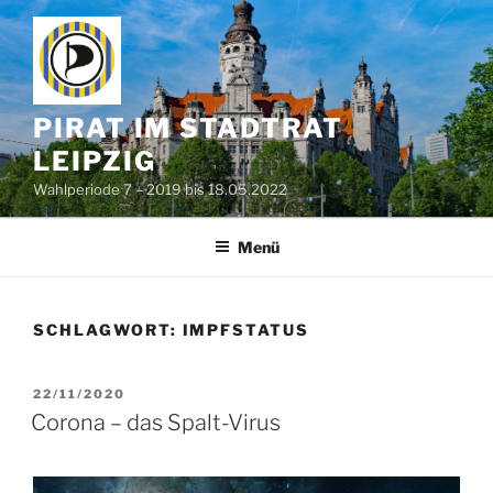
Zum
Inhalt
springen
PIRAT IM STADTRAT
LEIPZIG
Wahlperiode 7 – 2019 bis 18.05.2022
Menü
SCHLAGWORT:
IMPFSTATUS
VERÖFFENTLICHT
22/11/2020
AM
Corona – das Spalt-Virus