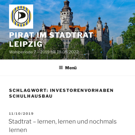
Zum
Inhalt
springen
PIRAT IM STADTRAT
LEIPZIG
Wahlperiode 7 – 2019 bis 18.05.2022
Menü
SCHLAGWORT:
INVESTORENVORHABEN
SCHULHAUSBAU
VERÖFFENTLICHT
11/10/2019
AM
Stadtrat – lernen, lernen und nochmals
lernen