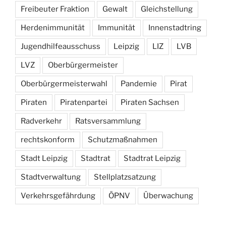
Freibeuter Fraktion
Gewalt
Gleichstellung
Herdenimmunität
Immunität
Innenstadtring
Jugendhilfeausschuss
Leipzig
LIZ
LVB
LVZ
Oberbürgermeister
Oberbürgermeisterwahl
Pandemie
Pirat
Piraten
Piratenpartei
Piraten Sachsen
Radverkehr
Ratsversammlung
rechtskonform
Schutzmaßnahmen
Stadt Leipzig
Stadtrat
Stadtrat Leipzig
Stadtverwaltung
Stellplatzsatzung
Verkehrsgefährdung
ÖPNV
Überwachung