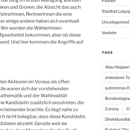
n die Jung im ersten Wahlgang wählten
Piraten
nken und Grünen, die Absicht das auch
Stadtrat Leipzi
fahrerInnen, RentnerInnen die eine
er einige andere haben sich eventuell
Uncategorized
. Wir werden die WählerInnen-
Verkehr
ufgearbeitet bekommen, aber ob diese
mand. Und hier kommen die Angriffe auf
TAGS
Abschleppen
anlasslose T
en Akteuren im Voraus als offen
autonomes F
Alle waren sich der vorstehenden
thematik und der Wahlrealität
Bundestagsw
ne Kandidatin zusätzlich anzutreten, die
Corona
C
cheinander brachte. Es liegt nahe zu
ch nicht belegbar, dass diese Kandidatin
Direktkandid
daten abzieht. Gerade weil sie
Fraktion "Die