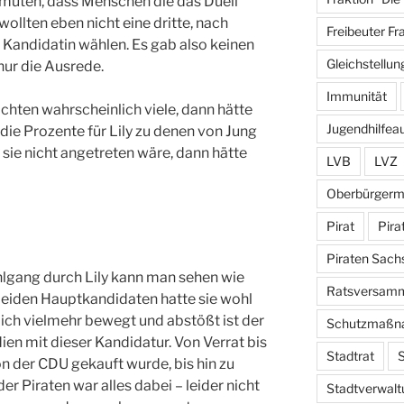
rmuten, dass Menschen die das Duell
llten eben nicht eine dritte, nach
Freibeuter Fr
Kandidatin wählen. Es gab also keinen
Gleichstellun
nur die Ausrede.
Immunität
dachten wahrscheinlich viele, dann hätte
Jugendhilfea
die Prozente für Lily zu denen von Jung
 sie nicht angetreten wäre, dann hätte
LVB
LVZ
Oberbürgerm
Pirat
Pira
Piraten Sach
lgang durch Lily kann man sehen wie
Ratsversam
beiden Hauptkandidaten hatte sie wohl
ich vielmehr bewegt und abstößt ist der
Schutzmaßn
en mit dieser Kandidatur. Von Verrat bis
Stadtrat
S
n der CDU gekauft wurde, bis hin zu
 Piraten war alles dabei – leider nicht
Stadtverwalt