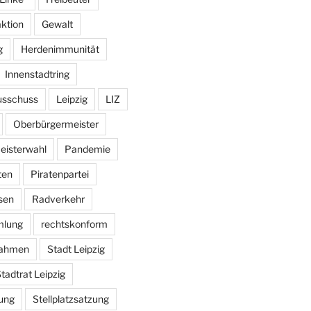
aktion
Gewalt
g
Herdenimmunität
Innenstadtring
usschuss
Leipzig
LIZ
Oberbürgermeister
eisterwahl
Pandemie
ten
Piratenpartei
sen
Radverkehr
mlung
rechtskonform
ahmen
Stadt Leipzig
tadtrat Leipzig
ung
Stellplatzsatzung