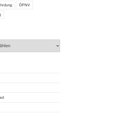
ährdung
ÖPNV
g
ed