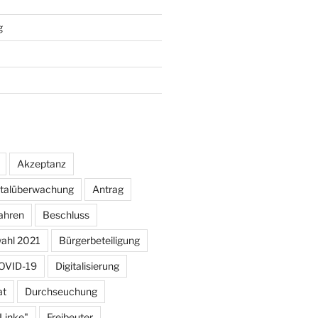
g
Akzeptanz
otalüberwachung
Antrag
ahren
Beschluss
ahl 2021
Bürgerbeteiligung
OVID-19
Digitalisierung
at
Durchseuchung
 Linke"
Freibeuter