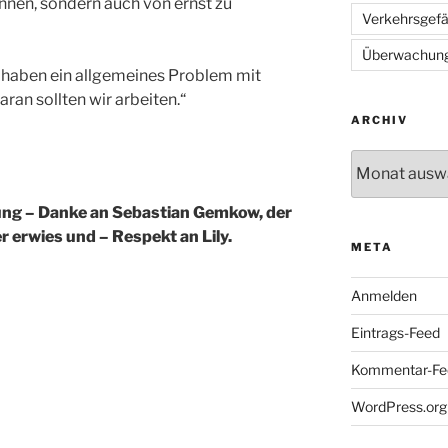
nnen, sondern auch von ernst zu
Verkehrsgef
Überwachun
ir haben ein allgemeines Problem mit
an sollten wir arbeiten.“
ARCHIV
Archiv
ng – Danke an Sebastian Gemkow, der
rer erwies und – Respekt an Lily.
META
Anmelden
Eintrags-Feed
Kommentar-Fe
WordPress.org