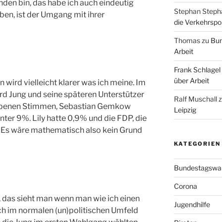
nden bin, das habe ich auch eindeutig
Stephan Steph
en, ist der Umgang mit ihrer
die Verkehrspoli
Thomas
zu
Bun
Arbeit
Frank Schlagel
über Arbeit
 wird vielleicht klarer was ich meine. Im
d Jung und seine späteren Unterstützer
Ralf Muschall
ebenen Stimmen, Sebastian Gemkow
Leipzig
ter 9%. Lily hatte 0,9% und die FDP, die
 Es wäre mathematisch also kein Grund
KATEGORIEN
Bundestagswa
Corona
ch, das sieht man wenn man wie ich einen
Jugendhilfe
uch im normalen (un)politischen Umfeld