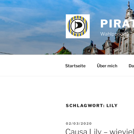
Zum
Inhalt
springen
PIRA
Wahlperiode 7 
Startseite
Über mich
Da
SCHLAGWORT:
LILY
VERÖFFENTLICHT
02/03/2020
AM
Causa Lily – wievie