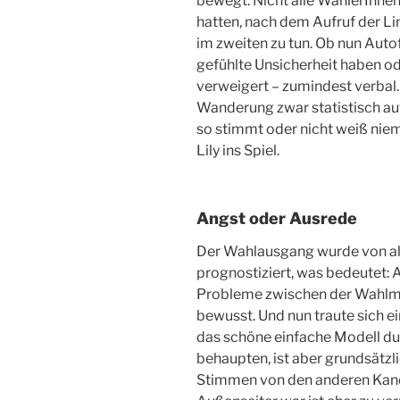
bewegt. Nicht alle WählerInne
hatten, nach dem Aufruf der Li
im zweiten zu tun. Ob nun Auto
gefühlte Unsicherheit haben od
verweigert – zumindest verbal
Wanderung zwar statistisch a
so stimmt oder nicht weiß nie
Lily ins Spiel.
Angst oder Ausrede
Der Wahlausgang wurde von all
prognostiziert, was bedeutet: 
Probleme zwischen der Wahlma
bewusst. Und nun traute sich ei
das schöne einfache Modell dur
behaupten, ist aber grundsätzli
Stimmen von den anderen Kandi