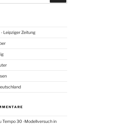
- Leipziger Zeitung
ber
ig
uter
hsen
Deutschland
MMENTARE
u
Tempo 30 -Modellversuch in