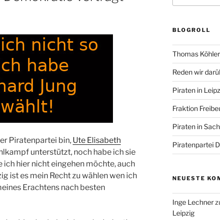
BLOGROLL
Thomas Köhler 
Reden wir darü
Piraten in Leipz
Fraktion Freibe
Piraten in Sac
er Piratenpartei bin,
Ute Elisabeth
Piratenpartei 
kampf unterstützt, noch habe ich sie
e ich hier nicht eingehen möchte, auch
pzig ist es mein Recht zu wählen wen ich
NEUESTE KO
n meines Erachtens nach besten
Inge Lechner
z
Leipzig