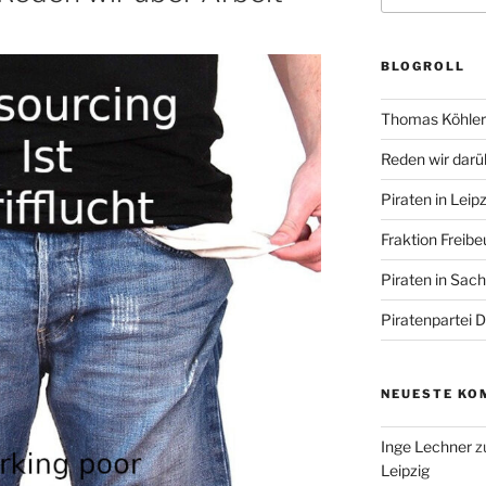
BLOGROLL
Thomas Köhler 
Reden wir darü
Piraten in Leipz
Fraktion Freibe
Piraten in Sac
Piratenpartei 
NEUESTE KO
Inge Lechner
z
Leipzig