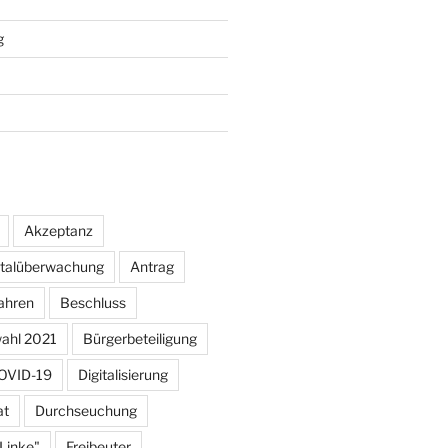
g
Akzeptanz
otalüberwachung
Antrag
ahren
Beschluss
ahl 2021
Bürgerbeteiligung
OVID-19
Digitalisierung
at
Durchseuchung
 Linke"
Freibeuter