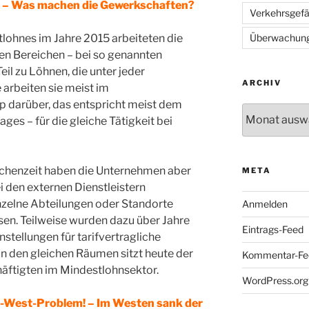
ag – Was machen die Gewerkschaften?
Verkehrsgef
lohnes im Jahre 2015 arbeiteten die
Überwachun
en Bereichen – bei so genannten
eil zu Löhnen, die unter jeder
ARCHIV
arbeiten sie meist im
 darüber, das entspricht meist dem
Archiv
ages – für die gleiche Tätigkeit bei
ischenzeit haben die Unternehmen aber
META
i den externen Dienstleistern
inzelne Abteilungen oder Standorte
Anmelden
en. Teilweise wurden dazu über Jahre
Eintrags-Feed
nstellungen für tarifvertragliche
 den gleichen Räumen sitzt heute der
Kommentar-Fe
häftigten im Mindestlohnsektor.
WordPress.org
st-West-Problem! – Im Westen sank der