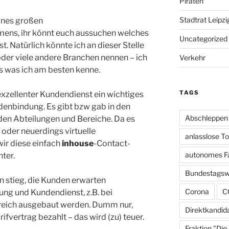
Piraten
Stadtrat Leipzi
eines großen
ns, ihr könnt euch aussuchen welches
Uncategorized
st. Natürlich könnte ich an dieser Stelle
der viele andere Branchen nennen – ich
Verkehr
s was ich am besten kenne.
TAGS
 exzellenter Kundendienst ein wichtiges
enbindung. Es gibt bzw gab in den
Abschleppen
en Abteilungen und Bereiche. Da es
 oder neuerdings virtuelle
anlasslose T
ir diese einfach
inhouse
-Contact-
autonomes F
nter.
Bundestagsw
 stieg, die Kunden erwarten
Corona
C
ung und Kundendienst, z.B. bei
ereich ausgebaut werden. Dumm nur,
Direktkandid
fvertrag bezahlt – das wird (zu) teuer.
Fraktion "Die