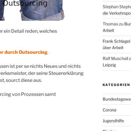
Stephan Steph
die Verkehrspoli
Thomas
zu
Bun
Arbeit
r ein Detail reden, welches
Frank Schlagel
über Arbeit
r durch Outsourcing
.
Ralf Muschall
Leipzig
en ist per se nichts Neues und nichts
erksmeister, der seine Steuererklärung
, sourct diese aus.
KATEGORIEN
urcing von Prozessen samt
Bundestagswa
Corona
Jugendhilfe