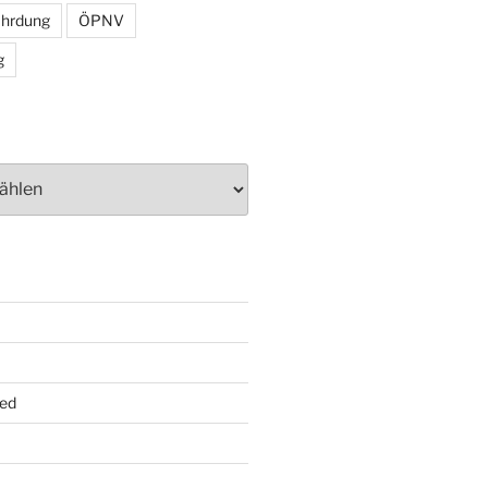
ährdung
ÖPNV
g
ed