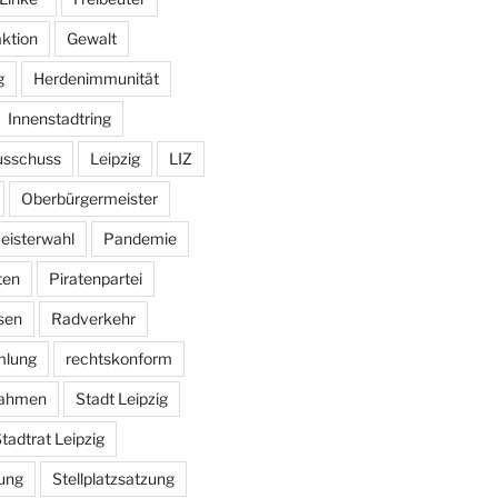
aktion
Gewalt
g
Herdenimmunität
Innenstadtring
usschuss
Leipzig
LIZ
Oberbürgermeister
eisterwahl
Pandemie
ten
Piratenpartei
sen
Radverkehr
mlung
rechtskonform
ahmen
Stadt Leipzig
tadtrat Leipzig
ung
Stellplatzsatzung