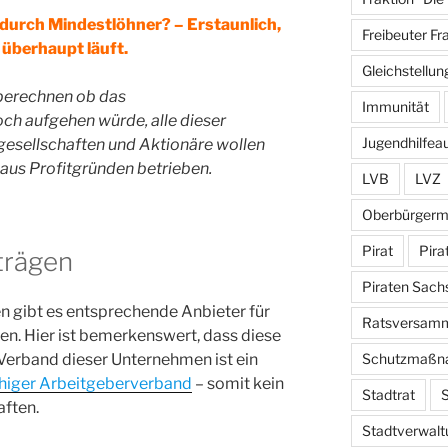
durch Mindestlöhner? – Erstaunlich,
Freibeuter Fr
 überhaupt läuft.
Gleichstellun
 berechnen ob das
Immunität
h aufgehen würde, alle dieser
Jugendhilfea
esellschaften und Aktionäre wollen
 aus Profitgründen betrieben.
LVB
LVZ
Oberbürgerm
Pirat
Pira
rträgen
Piraten Sach
 gibt es entsprechende Anbieter für
Ratsversam
n. Hier ist bemerkenswert, dass diese
 Verband dieser Unternehmen ist ein
Schutzmaßn
ähiger Arbeitgeberverband
– somit kein
Stadtrat
S
aften.
Stadtverwalt