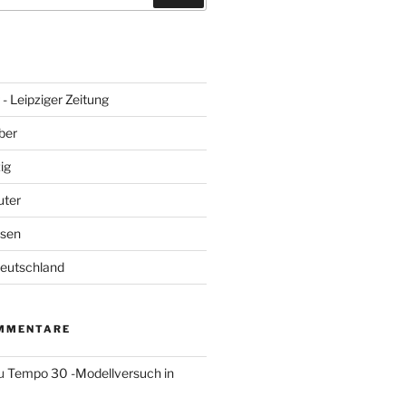
- Leipziger Zeitung
ber
ig
uter
hsen
Deutschland
MMENTARE
u
Tempo 30 -Modellversuch in