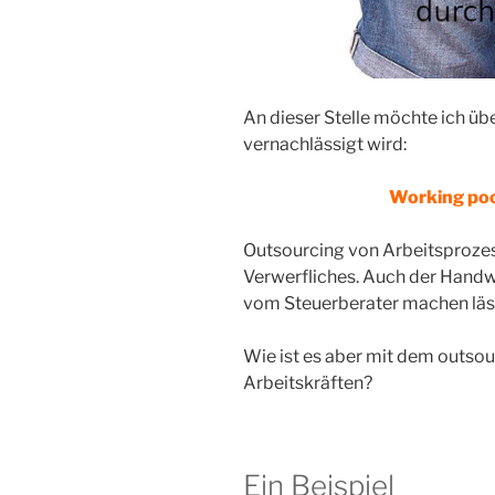
An dieser Stelle möchte ich übe
vernachlässigt wird:
Working poo
Outsourcing von Arbeitsprozess
Verwerfliches. Auch der Handw
vom Steuerberater machen lässt
Wie ist es aber mit dem outso
Arbeitskräften?
Ein Beispiel