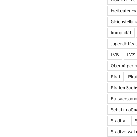
Freibeuter Fr
Gleichstellun
Immunität
Jugendhilfea
LVB
LVZ
Oberbürgerm
Pirat
Pira
Piraten Sach
Ratsversam
Schutzmaßn
Stadtrat
S
Stadtverwalt