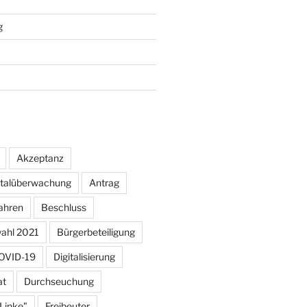
g
Akzeptanz
otalüberwachung
Antrag
ahren
Beschluss
ahl 2021
Bürgerbeteiligung
OVID-19
Digitalisierung
at
Durchseuchung
 Linke"
Freibeuter