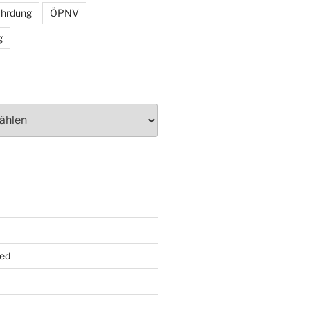
ährdung
ÖPNV
g
ed