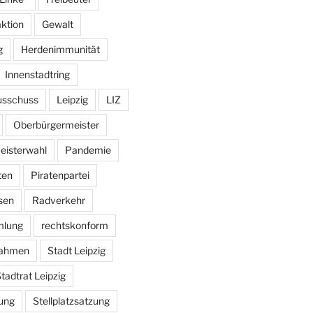
aktion
Gewalt
g
Herdenimmunität
Innenstadtring
usschuss
Leipzig
LIZ
Oberbürgermeister
eisterwahl
Pandemie
ten
Piratenpartei
sen
Radverkehr
mlung
rechtskonform
ahmen
Stadt Leipzig
tadtrat Leipzig
ung
Stellplatzsatzung