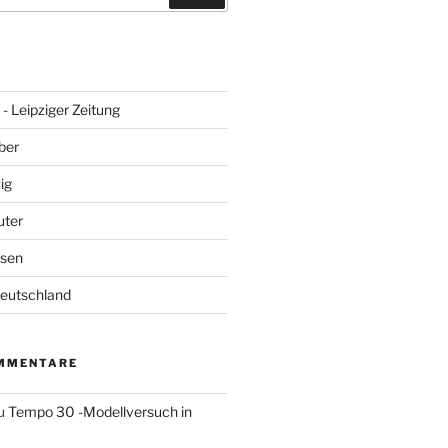
- Leipziger Zeitung
ber
ig
uter
hsen
Deutschland
MMENTARE
u
Tempo 30 -Modellversuch in