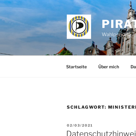
Zum
Inhalt
springen
PIRA
Wahlperiode 7 
Startseite
Über mich
Da
SCHLAGWORT:
MINISTER
VERÖFFENTLICHT
02/03/2021
AM
Datenschutzhinwei