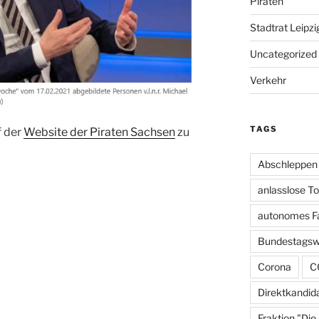
Piraten
Stadtrat Leipzi
Uncategorized
Verkehr
TAGS
f der
Website der Piraten Sachsen
zu
Abschleppen
anlasslose T
autonomes F
Bundestagsw
Corona
C
Direktkandid
Fraktion "Die