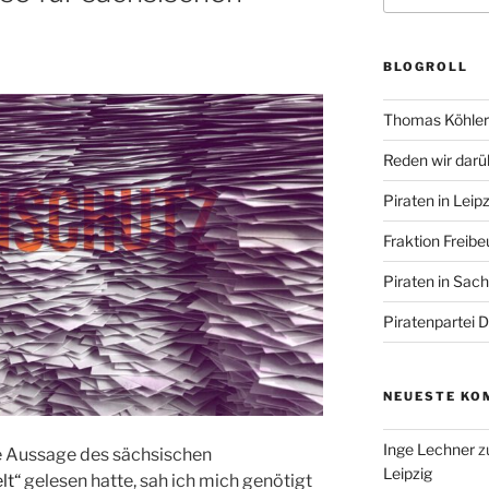
BLOGROLL
Thomas Köhler 
Reden wir darü
Piraten in Leipz
Fraktion Freibe
Piraten in Sac
Piratenpartei 
NEUESTE KO
Inge Lechner
z
 Aussage des sächsischen
Leipzig
lt“
gelesen hatte, sah ich mich genötigt