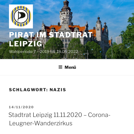
Zum
Inhalt
springen
PIRAT IM STADTRAT
LEIPZIG
Wahlperiode 7 – 2019 bis 18.05.2022
Menü
SCHLAGWORT:
NAZIS
VERÖFFENTLICHT
14/11/2020
AM
Stadtrat Leipzig 11.11.2020 – Corona-
Leugner-Wanderzirkus