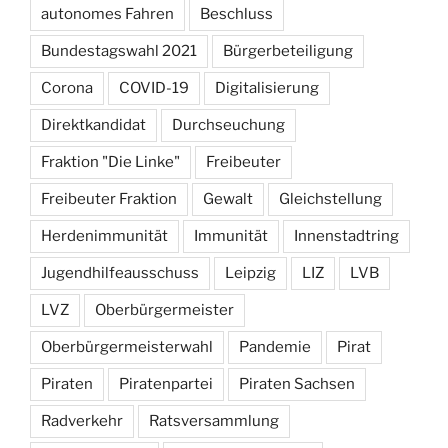
autonomes Fahren
Beschluss
Bundestagswahl 2021
Bürgerbeteiligung
Corona
COVID-19
Digitalisierung
Direktkandidat
Durchseuchung
Fraktion "Die Linke"
Freibeuter
Freibeuter Fraktion
Gewalt
Gleichstellung
Herdenimmunität
Immunität
Innenstadtring
Jugendhilfeausschuss
Leipzig
LIZ
LVB
LVZ
Oberbürgermeister
Oberbürgermeisterwahl
Pandemie
Pirat
Piraten
Piratenpartei
Piraten Sachsen
Radverkehr
Ratsversammlung