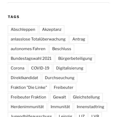
TAGS
Abschleppen
Akzeptanz
anlasslose Totalüberwachung
Antrag
autonomes Fahren
Beschluss
Bundestagswahl 2021
Bürgerbeteiligung
Corona
COVID-19
Digitalisierung
Direktkandidat
Durchseuchung
Fraktion "Die Linke"
Freibeuter
Freibeuter Fraktion
Gewalt
Gleichstellung
Herdenimmunität
Immunität
Innenstadtring
Jugendhilfeausschuss
Leipzig
LIZ
LVB