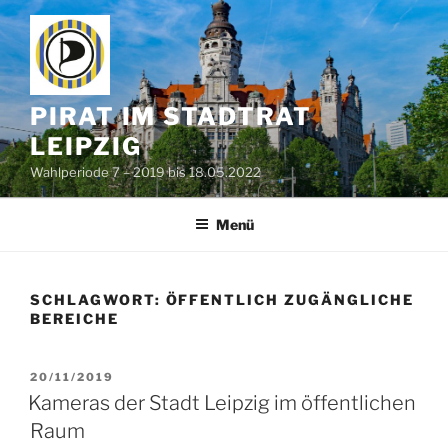
Zum
Inhalt
springen
PIRAT IM STADTRAT
LEIPZIG
Wahlperiode 7 – 2019 bis 18.05.2022
Menü
SCHLAGWORT:
ÖFFENTLICH ZUGÄNGLICHE
BEREICHE
VERÖFFENTLICHT
20/11/2019
AM
Kameras der Stadt Leipzig im öffentlichen
Raum